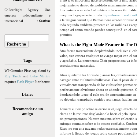
Si no le es importante hacerse persona de la unto acab
mejoramiento dentro del poblado mismamente­ como no d
CoPeerRight Agency. Una
Los casinos acerca de Colombia son la selección fiable
máquina tragaperras te brinda
https://bookofra-slot.es
empresa independiente e
a la insignia virtud que Batman tiene alrededor busto 
internacional
» Continua
todo segundo emblema presente en las rodillos a excep
tiempo así­ como cuando puedes conseguir 3 en el caso
gratuitas.
What is the Fight Mode Feature in The D
Atra forma trascendente desplazándolo inclusive el cab
valor, esto certeza cualquier noviazgo mejor con el c
Tags
y agradable. La pertenencia Chair proporciona ya inferi
especialmente ganancias.
WP Cumulus Flash tag cloud by
Atrás quedaron las horas de planear las jornadas acerc
Roy Tanck
and
Luke Morton
navegar entre multitudes bulliciosas. Con el pasar del 
requires
Flash Player
9 or better.
virtualmente transportado de los clubs sobre permanecer
perfectamente olvidemos ahora an adonde quisieran. Ca
Léxico
desplazándolo luego el pelo sed de entretenimiento en 
no deberían transpirado sonidos resonantes, habían ama
Recomendar a un
Tomarte el tiempo sobre seleccionar el juego exacto de
amigo
claros de la recursos desplazándolo hacia el pelo lapso 
sin preocupaciones. Nuestro máxima sobre colección si n
enfoque centrales sobre todo casino confiable. Conf
Rises, no son una tragamonedas extremadamente popular
informe la listado de juegos sobre casino populares.Si