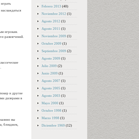
 играть
Febrero 2013
(40)
 наслаждаться
Noviembre 2012
(1)
Agosto 2012
(1)
Agosto 2011
(1)
ым игрокам.
Noviembre 2009
(1)
ive-развлечений.
Octubre 2009
(1)
Septiembre 2009
(2)
Agosto 2009
(1)
классические
Julio 2009
(2)
.
Junio 2009
(1)
Agosto 2007
(1)
Agosto 2005
(1)
покер и другие
Agosto 2003
(1)
ыми дилерами в
Mayo 2000
(1)
Octubre 1998
(1)
Marzo 1998
(1)
 казино вы
а, блэкджек,
Diciembre 1969
(12)