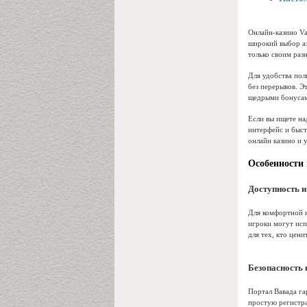
Онлайн-казино Va
широкий выбор аз
только своим раз
Для удобства пол
без перерывов. Э
щедрыми бонусами
Если вы ищете на
интерфейс и быст
онлайн казино и 
Особенности 
Доступность и
Для комфортной и
игроки могут исп
для тех, кто цен
Безопасность 
Портал Вавада га
простую регистр