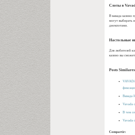
Слоты в Vava
В вавада казино 
могут выбирать и
джекпотами.
Настольные иг
Для любителей кла
казино вы сможет
Posts Similares
VAVADA 
фиксаци
Вавада 
Vavada 
В чем с
Vavada 
Compartir: