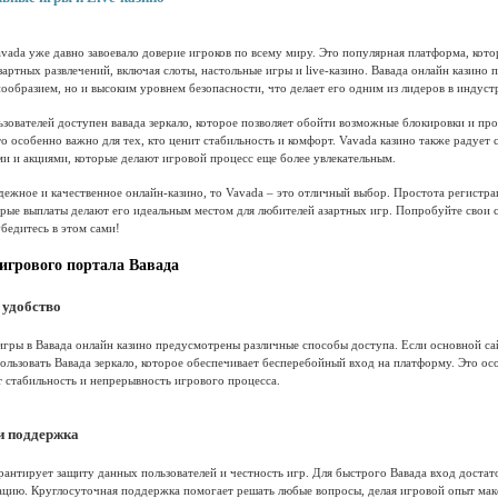
vada уже давно завоевало доверие игроков по всему миру. Это популярная платформа, кото
артных развлечений, включая слоты, настольные игры и live-казино. Вавада онлайн казино п
нообразием, но и высоким уровнем безопасности, что делает его одним из лидеров в индуст
ьзователей доступен вавада зеркало, которое позволяет обойти возможные блокировки и пр
то особенно важно для тех, кто ценит стабильность и комфорт. Vavada казино также радует 
 и акциями, которые делают игровой процесс еще более увлекательным.
дежное и качественное онлайн-казино, то Vavada – это отличный выбор. Простота регистр
рые выплаты делают его идеальным местом для любителей азартных игр. Попробуйте свои с
убедитесь в этом сами!
игрового портала Вавада
 удобство
гры в Вавада онлайн казино предусмотрены различные способы доступа. Если основной са
ользовать Вавада зеркало, которое обеспечивает бесперебойный вход на платформу. Это о
ит стабильность и непрерывность игрового процесса.
и поддержка
рантирует защиту данных пользователей и честность игр. Для быстрого Вавада вход доста
ацию. Круглосуточная поддержка помогает решать любые вопросы, делая игровой опыт ма