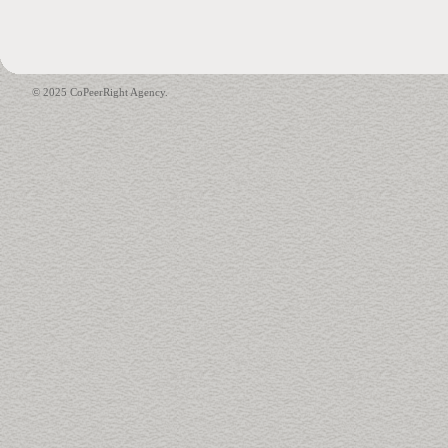
© 2025 CoPeerRight Agency.