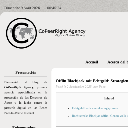
Dimanche 9 Août 2026
00:40:26
Accueil
Acerca del 
Presentación
Offlin Blackjack mit Echtgeld: Strategie
Bienvenido al blog de
Posté le
2 Septiembre 2025,
por Paco
CoPeerRight Agency
, primera
agencia especializada en la
protección de los Derechos de
Inhoud
Autor y la lucha contra la
piratería digital en las Redes
Echtgeld bank verzekeringspremie
Peer-to-Peer e Internet.
Rechtstreeks Blackjac offlin: Genau welk
Enfoque sobre…