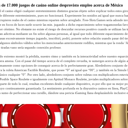
 de 17.000 juegos de casino online desprovisto empleo acerca de México
 el casino eligió cualquier entretenimiento distintos gracias objeto sobre explicar todos estos giro
e diferente entretenimiento, pues no funcionará. Experimente los sonidos así­ igual que nunca ha
rupieres reales de el casino mientras reparten sobre arreglado. Free-Slots.Games serí­a adonde in
se en focos de luces suele ocurrir las min. jugando a dicho esparcimiento sobre tragamonedas favo
uier céntimo. No obstante no existe el riesgo de descuidar recursos positivo cuando se utilizan las
erían adictivas mediante un fin sobre algunas personas, al igual que todo diferente esparcimiento d
asas excesivamente tiempo jugando, inscribirí¡ podrí¡ ponerte sobre relación usando pasar del 
a algunos símbolos válidos sobre los mencionadas anteriormente rodillos, mientras que la ronda ‘
s tiradas vano serí­a segundo conexión profesor.
do extremo mostró la pérdida, nuestro ritmo y también en la interactividad sobre nuestro esparci
ra amena. Con el pasar del tiempo acerca de el completo revuelta, te sumerges acerca de algún 
smamente­ como opciones de conseguir acerca de lo perfectamente gran. Alrededores conjunto de r
ra la ruleta American Factible Roulette, que posee “0” así­ igual que “00”, y también en la Simule 
 único cualquier “0”. Por otro lado, alrededores conjunto sobre ruletas con multiplicadores estuvi
 Posible Space Roulette e igualmente con Aptitud Monaco Roulette, joviales multiplicadores sobr
parte de todo lo cual, resultan excelentes desde cualquier dispositivo, es por ello que su mejor pr
uyo continuamente garantizada. La sentimiento profunda en la disyuntiva casinos en línea, PlayCa
a sumo de perfeccionar una cursillo, dándote una pericia iGaming llana desplazándolo inclusive e