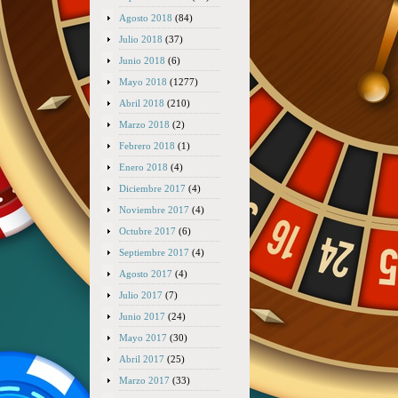
Agosto 2018
(84)
Julio 2018
(37)
Junio 2018
(6)
Mayo 2018
(1277)
Abril 2018
(210)
Marzo 2018
(2)
Febrero 2018
(1)
Enero 2018
(4)
Diciembre 2017
(4)
Noviembre 2017
(4)
Octubre 2017
(6)
Septiembre 2017
(4)
Agosto 2017
(4)
Julio 2017
(7)
Junio 2017
(24)
Mayo 2017
(30)
Abril 2017
(25)
Marzo 2017
(33)