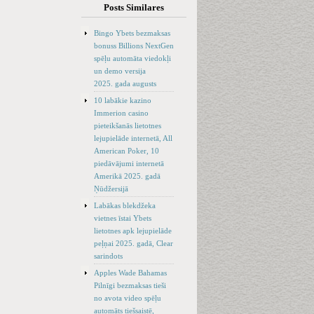
Posts Similares
Bingo Ybets bezmaksas
bonuss Billions NextGen
spēļu automāta viedokļi
un demo versija
2025. gada augusts
10 labākie kazino
Immerion casino
pieteikšanās lietotnes
lejupielāde internetā, All
American Poker, 10
piedāvājumi internetā
Amerikā 2025. gadā
Ņūdžersijā
Labākas blekdžeka
vietnes īstai Ybets
lietotnes apk lejupielāde
peļņai 2025. gadā, Clear
sarindots
Apples Wade Bahamas
Pilnīgi bezmaksas tieši
no avota video spēļu
automāts tiešsaistē,