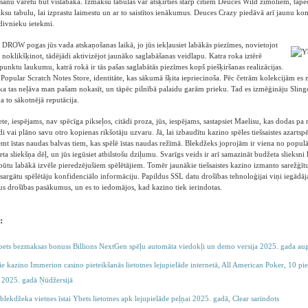
ūšanu varētu būt vislabākā. Izmaksu tabulas var atšķirties starp citiem Deuces Wild zīmoliem, tāpē
aksu tabulu, lai izprastu laimestu un ar to saistītos ienākumus. Deuces Crazy piedāvā arī jaunu kom
 divnieku ietekmi.
DROW pogas jūs vada atskaņošanas laikā, jo jūs iekļausiet labākās piezīmes, novietojot
n noklikšķinot, tādējādi aktivizējot jaunāko saglabāšanas veidlapu. Katra roka iztērē
tpunktu laukumu, katrā rokā ir tās pašas saglabātās piezīmes kopš piešķiršanas realizācijas.
 Popular Scratch Notes Store, identitāte, kas sākumā šķita iepriecinoša. Pēc četrām kolekcijām es n
, ka tas neļāva man pašam nokasīt, un tāpēc pilnībā palaidu garām prieku. Tad es izmēģināju Slin
 to sākotnējā reputācija.
iete, iespējams, nav spēcīga pikseļos, citādi proza, jūs, iespējams, sastapsiet Maelisu, kas dodas 
i vai plāno savu otro kopienas rikšotāju uzvaru. Jā, lai izbaudītu kazino spēles tiešsaistes azartsp
aņemt īstas naudas balvas tiem, kas spēlē īstas naudas režīmā. Blekdžeks joprojām ir viena no popu
a sliekšņa dēļ, un jūs iegūsiet atbilstošu dziļumu. Svarīgs veids ir arī samazināt budžeta slieksni
būtu labākā izvēle pieredzējušiem spēlētājiem. Tomēr jaunākie tiešsaistes kazino izmanto sarežģītu
izsargātu spēlētāju konfidenciālo informāciju. Papildus SSL datu drošības tehnoloģijai viņi iegādā
tus drošības pasākumus, un es to iedomājos, kad kazino tiek ierindotas.
:
ets bezmaksas bonuss Billions NextGen spēļu automāta viedokļi un demo versija 2025. gada aug
ie kazino Immerion casino pieteikšanās lietotnes lejupielāde internetā, All American Poker, 10 pi
2025. gadā Ņūdžersijā
blekdžeka vietnes īstai Ybets lietotnes apk lejupielāde peļņai 2025. gadā, Clear sarindots