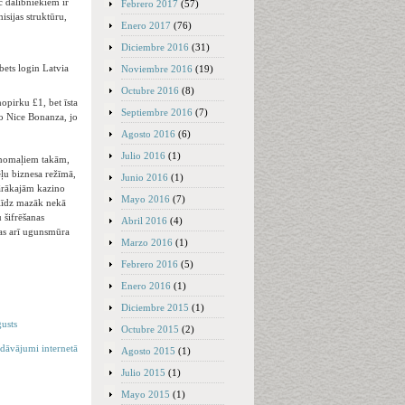
c dalībniekiem ir
Febrero 2017
(57)
isijas struktūru,
Enero 2017
(76)
Diciembre 2016
(31)
Noviembre 2016
(19)
Octubre 2016
(8)
opirku £1, bet īsta
Septiembre 2016
(7)
go Nice Bonanza, jo
Agosto 2016
(6)
Julio 2016
(1)
pa nomaļiem takām,
ēļu biznesa režīmā,
Junio 2016
(1)
lārākajām kazino
Mayo 2016
(7)
 līdz mazāk nekā
 šifrēšanas
Abril 2016
(4)
jas arī ugunsmūra
Marzo 2016
(1)
Febrero 2016
(5)
Enero 2016
(1)
Diciembre 2015
(1)
usts
Octubre 2015
(2)
edāvājumi internetā
Agosto 2015
(1)
Julio 2015
(1)
Mayo 2015
(1)