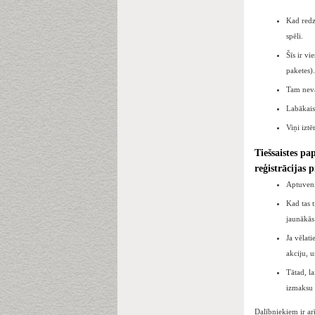
Kad redz
spēli.
Šīs ir vi
paketes).
Tam nevaj
Labākais,
Viņi iztē
Tiešsaistes pa
reģistrācijas 
Aptuveni
Kad tas t
jaunākās 
Ja vēlati
akciju, 
Tātad, l
izmaksu 
Dalībniekiem ir arī