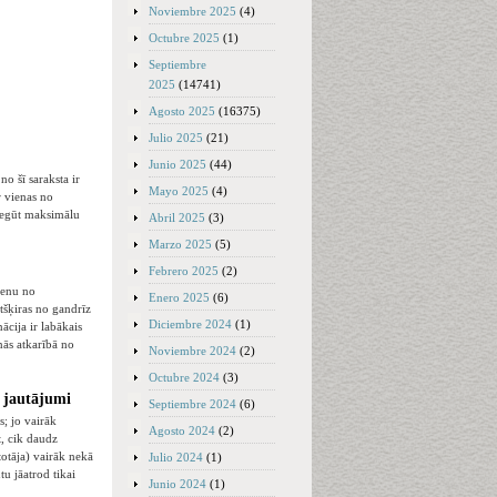
Noviembre 2025
(4)
Octubre 2025
(1)
Septiembre
2025
(14741)
Agosto 2025
(16375)
Julio 2025
(21)
Junio 2025
(44)
no šī saraksta ir
Mayo 2025
(4)
r vienas no
 iegūt maksimālu
Abril 2025
(3)
Marzo 2025
(5)
Febrero 2025
(2)
ienu no
Enero 2025
(6)
atšķiras no gandrīz
Diciembre 2024
(1)
ācija ir labākais
nās atkarībā no
Noviembre 2024
(2)
Octubre 2024
(3)
e jautājumi
Septiembre 2024
(6)
s; jo vairāk
Agosto 2024
(2)
t, cik daudz
totāja) vairāk nekā
Julio 2024
(1)
u jāatrod tikai
Junio 2024
(1)