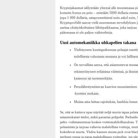
Kryptojakaumat säilytetään yleensä alle muutamassa pä
kutsuttu bonus on peto – enintään 5000 dollaria enemm
jopa 1 000 dollaria, sataprosenttisesti noin askel noin
Kryptoprofiilit saavat vielä suuremman tervehdyksen j
asettaa yksityiskohtaisen lähtöpaikkaansa, joka tarjoaa 
pääomassa ei ole paljon vaihtoehtoja.
Uusi automekaniikka uhkapelien takana
Yhdistyneen kuningaskunnan pelaajat nauttiv
todellisesta valuutasta mustana ja voi laillisesti 
On turvallista sanoa, että asiantuntevat musta
rekisteröityneet erilaisissa väitteissä, ja ihm
kasinoon tai tuotemerkkiin.
Peruslähestymistavan kaavion muuntaminen a
-korttien mukaan.
Muista aina laittaa rajoituksia, hankkia lomat 
Se, että se kattava opas näyttää neljä suurta tapaa pelat
asianmukaiset tiedot, mikä parantaa pelipeliä. Parhaide
jatko -valintasummaa koskee voittomahdollisuuksia. Täy
pelaamista ja tarjoaa valtavia mahdollisia voittoja, mut
kokeilevat suurta. Yhden kannen musta-jack ovat blackj
perheen reuna ja paras mahdollisuus voittoihin, jos ol