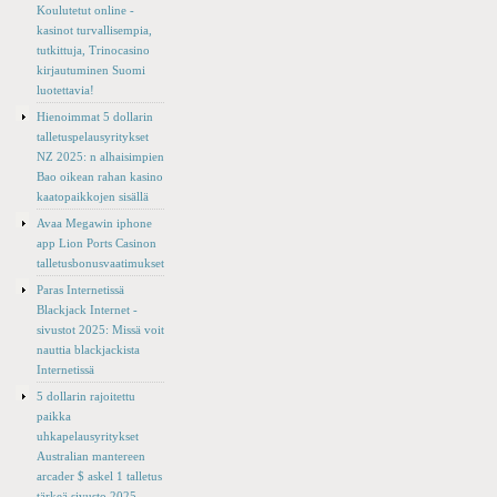
Koulutetut online -
kasinot turvallisempia,
tutkittuja, Trinocasino
kirjautuminen Suomi
luotettavia!
Hienoimmat 5 dollarin
talletuspelausyritykset
NZ 2025: n alhaisimpien
Bao oikean rahan kasino
kaatopaikkojen sisällä
Avaa Megawin iphone
app Lion Ports Casinon
talletusbonusvaatimukset
Paras Internetissä
Blackjack Internet -
sivustot 2025: Missä voit
nauttia blackjackista
Internetissä
5 dollarin rajoitettu
paikka
uhkapelausyritykset
Australian mantereen
arcader $ askel 1 talletus
tärkeä sivusto 2025