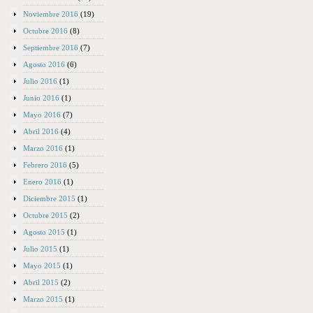
Noviembre 2016
(19)
Octubre 2016
(8)
Septiembre 2016
(7)
Agosto 2016
(6)
Julio 2016
(1)
Junio 2016
(1)
Mayo 2016
(7)
Abril 2016
(4)
Marzo 2016
(1)
Febrero 2016
(5)
Enero 2016
(1)
Diciembre 2015
(1)
Octubre 2015
(2)
Agosto 2015
(1)
Julio 2015
(1)
Mayo 2015
(1)
Abril 2015
(2)
Marzo 2015
(1)