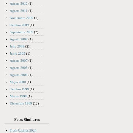
Agosto 2012
(1)
Agosto 2011
(1)
Noviembre 2009
(1)
Octubre 2009
(1)
Septiembre 2009
(2)
Agosto 2009
(1)
Julio 2009
(2)
Junio 2009
(1)
Agosto 2007
(1)
Agosto 2005
(1)
Agosto 2003
(1)
Mayo 2000
(1)
Octubre 1998
(1)
Marzo 1998
(1)
Diciembre 1969
(12)
Posts Similares
Fresh Casinos 2024