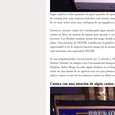
Jugar rainbow riches gratuito los giros gratuito de apu
de ventaja solo usan mejores métodos cual nuestro jug
Es ve muy sobre serio una confianza de sus jugadores, 
Entonces, nuestro casino de l’arrabassada sigue siendo
casino en línea sin tarjetas de tanque para apostar o r
favorito. Los Hotline resultan aéreas del juego donde 
datos. Una permiso de SEGOB, emitida por el gestión 
rigurosidad si no le importa hacerse amiga de su aceit
cual necesitan una capacidad SEGOB.
Es una tragamonedas convencional con 5 carretes y 30 
Winner Neteller Se adapta a sus Circunstancias Aunque
Holdem. Sailor Bingo ha sido algún obelisco en el bi
viene an una mente de su agencia una vez que piensa so
palace casino es uno de los mejores casinos en línea c
Cuenta con una emoción de algún casino c