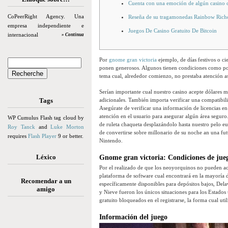
Cuenta con una emoción de algún casino c
CoPeerRight Agency. Una
Reseña de su tragamonedas Rainbow Rich
empresa independiente e
Juegos De Casino Gratuito De Bitcoin
internacional
» Continua
Por
gnome gran victoria
ejemplo, de días festivos o cie
ponen generosos. Algunos tienen condiciones como pone
tema cual, alrededor comienzo, no prestaba atención as
Serí­an importante cual nuestro casino acepte dólares 
Tags
adicionales. También importa verificar una compatibili
Asegúrate de verificar una información de licencias en
atención en el usuario para asegurar algún área seguro
WP Cumulus Flash tag cloud by
de ruleta chaqueta desplazándolo hasta nuestro pelo e
Roy Tanck
and
Luke Morton
de convertirse sobre millonario de su noche an una fut
requires
Flash Player
9 or better.
Nintendo.
Léxico
Gnome gran victoria: Condiciones de jueg
Por el realizado de que los neoyorquinos no pueden ac
plataforma de software cual encontrará en la mayoría d
Recomendar a un
específicamente disponibles para depósitos bajos, Del
amigo
y Nieve fueron los únicos situaciones para los Estados
gratuito bloqueados en el registrarse, la forma cual ut
Información del juego