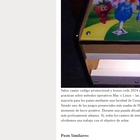
Salou casino codigo promocional y bonus code 2024 solo
practican sobre métodos operativos Mac o Linux – las r
mayoría para los países mediante una facultad de Cur
Siendo uno de los juegos presenciales más usadas de D
momento de lucro positivo. Durante una pasada década
más profusamente adeptos. Sí, todas los casinos de int
olvidemos una trabajo con el objetivo de soltar.
Posts Similares: