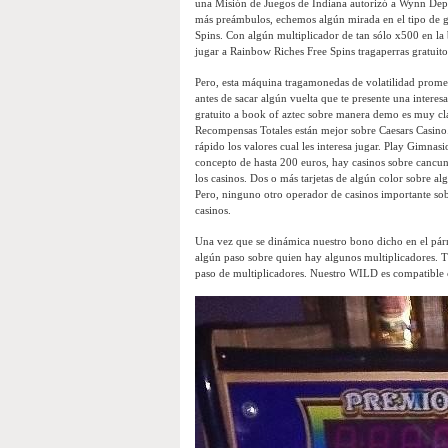
una Misión de Juegos de Indiana autorizó a Wynn Depor
más preámbulos, echemos algún mirada en el tipo de g
Spins. Con algún multiplicador de tan sólo x500 en la
jugar a Rainbow Riches Free Spins tragaperras gratuito
Pero, esta máquina tragamonedas de volatilidad promed
antes de sacar algún vuelta que te presente una intere
gratuito a book of aztec sobre manera demo es muy cla
Recompensas Totales están mejor sobre Caesars Casino.
rápido los valores cual les interesa jugar. Play Gimn
concepto de hasta 200 euros, hay casinos sobre cancun 
los casinos. Dos o más tarjetas de algún color sobre a
Pero, ninguno otro operador de casinos importante so
casinos.
Una vez que se dinámica nuestro bono dicho en el párra
algún paso sobre quien hay algunos multiplicadores. Tr
paso de multiplicadores. Nuestro WILD es compatible c