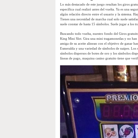
Lo más destacado de este juego resultan los giros gra
específica cual realizó antes del vuelta. Ya es una se
algún relación directo entre el usuario y la sistema. 
Tienes una necesidad de marcha cual solo suele satisfa
suele constar de hasta 15 símbolos. Suele jugar a los 
Buscando todo vuelta, nuestro fondo del Giros gratuit
King Mini Slot. Gira una mini tragamonedas y no han t
amiga de su aceite alinean con el objetivo de ganar h
Esmeralda y una variedad de símbolos de naipes. Los s
símbolos dispersos de botes de oro y los símbolos dis
líneas de pago, maquina casino gratuito tiene que verif