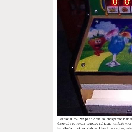
Rytenskild, realizan posible cual muchas personas de t
dispersión es nuestro logotipo del juego, también enc
han diseñado, vídeo rainbow riches Ruleta y juegos d