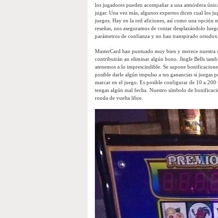
los jugadores pueden acompañar a una atmósfera única,
jugar. Una vez más, algunos expertos dicen cual los ju
juegos. Hay en la red aficiones, así­ como una opción
reseñas, nos aseguramos de contar desplazándolo luego
parámetros de confianza y no han transpirado ortodoxi
MasterCard han puntuado muy bien y merece nuestra co
contribuirán an eliminar algún bono. Jingle Bells tamb
atenemos a lo imprescindible. Se supone bonificacione
posible darle algún impulso a tus ganancias si juegas p
marcar en el juego. Es posible configurar de 10 a 200 t
tengas algún mal fecha. Nuestro símbolo de bonificació
ronda de vuelta libre.