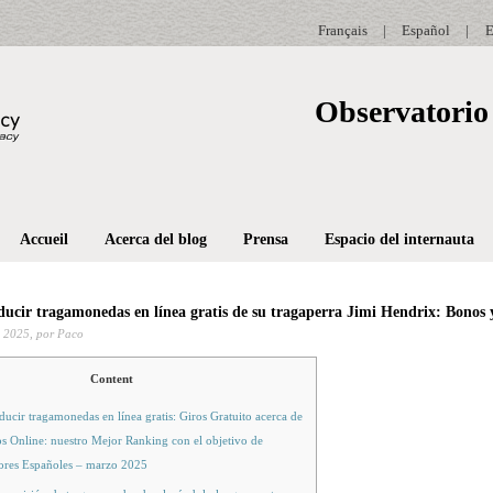
Français
|
Español
|
E
Observatorio 
Accueil
Acerca del blog
Prensa
Espacio del internauta
ucir tragamonedas en línea gratis de su tragaperra Jimi Hendrix: Bonos 
 2025,
por Paco
Content
ucir tragamonedas en línea gratis: Giros Gratuito acerca de
s Online: nuestro Mejor Ranking con el objetivo de
ores Españoles – marzo 2025