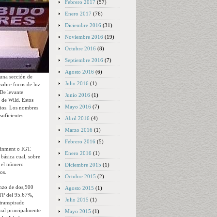
Febrero 2017
(57)
Enero 2017
(76)
Diciembre 2016
(31)
Noviembre 2016
(19)
Octubre 2016
(8)
Septiembre 2016
(7)
Agosto 2016
(6)
 una sección de
Julio 2016
(1)
sobre focos de luz
 De levante
Junio 2016
(1)
 de Wild. Estos
Mayo 2016
(7)
arios. Los nombres
suficientes
Abril 2016
(4)
Marzo 2016
(1)
Febrero 2016
(5)
ainment o IGT.
Enero 2016
(1)
básica cual, sobre
r el número
Diciembre 2015
(1)
os.
Octubre 2015
(2)
enzo de dos,500
Agosto 2015
(1)
RTP del 95.67%,
Julio 2015
(1)
transpirado
ual principalmente
Mayo 2015
(1)