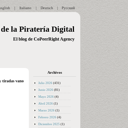
nglish
|
Italiano
|
Deutsch
|
Русский
de la Piratería Digital
El blog de CoPeerRight Agency
Archivos
y tiradas vano
Julio 2026
(431)
Junio 2026
(81)
Mayo 2026
(4)
Abril 2026
(1)
Marzo 2026
(1)
Febrero 2026
(4)
Diciembre 2025
(1)