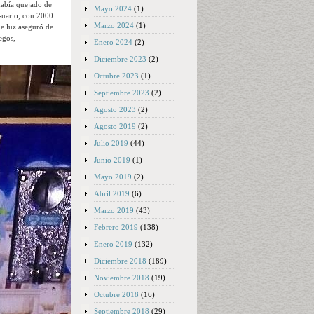
había quejado de
Mayo 2024
(1)
usuario, con 2000
Marzo 2024
(1)
de luz aseguró de
egos,
Enero 2024
(2)
Diciembre 2023
(2)
Octubre 2023
(1)
Septiembre 2023
(2)
Agosto 2023
(2)
Agosto 2019
(2)
Julio 2019
(44)
Junio 2019
(1)
Mayo 2019
(2)
Abril 2019
(6)
Marzo 2019
(43)
Febrero 2019
(138)
Enero 2019
(132)
Diciembre 2018
(189)
Noviembre 2018
(19)
Octubre 2018
(16)
Septiembre 2018
(29)