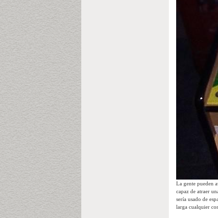
La gente pueden av
capaz de atraer un
serí­a usado de e
larga cualquier co