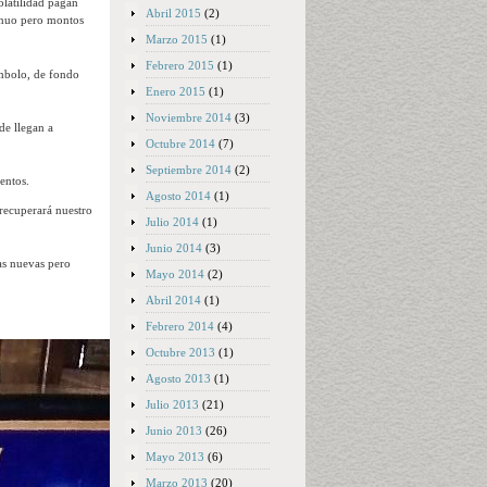
olatilidad pagan
Abril 2015
(2)
tinuo pero montos
Marzo 2015
(1)
Febrero 2015
(1)
ímbolo, de fondo
Enero 2015
(1)
Noviembre 2014
(3)
de llegan a
Octubre 2014
(7)
Septiembre 2014
(2)
entos.
Agosto 2014
(1)
 recuperará nuestro
Julio 2014
(1)
Junio 2014
(3)
as nuevas pero
Mayo 2014
(2)
Abril 2014
(1)
Febrero 2014
(4)
Octubre 2013
(1)
Agosto 2013
(1)
Julio 2013
(21)
Junio 2013
(26)
Mayo 2013
(6)
Marzo 2013
(20)