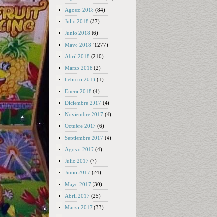
Agosto 2018
(84)
Julio 2018
(37)
Junio 2018
(6)
Mayo 2018
(1277)
Abril 2018
(210)
Marzo 2018
(2)
Febrero 2018
(1)
Enero 2018
(4)
Diciembre 2017
(4)
Noviembre 2017
(4)
Octubre 2017
(6)
Septiembre 2017
(4)
Agosto 2017
(4)
Julio 2017
(7)
Junio 2017
(24)
Mayo 2017
(30)
Abril 2017
(25)
Marzo 2017
(33)