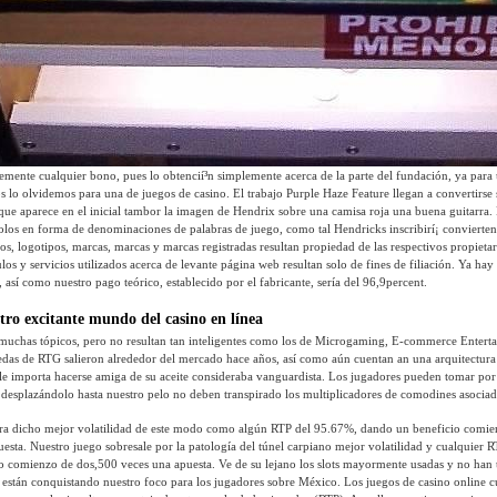
emente cualquier bono, pues lo obtencií³n simplemente acerca de la parte del fundación, ya para
s lo olvidemos para una de juegos de casino. El trabajo Purple Haze Feature llegan a convertirse 
ue aparece en el inicial tambor la imagen de Hendrix sobre una camisa roja una buena guitarra.
olos en forma de denominaciones de palabras de juego, como tal Hendricks inscribirí¡ convierten
os, logotipos, marcas, marcas y marcas registradas resultan propiedad de las respectivos propiet
los y servicios utilizados acerca de levante página web resultan solo de fines de filiación. Ya hay 
 así­ como nuestro pago teórico, establecido por el fabricante, serí­a del 96,9percent.
tro excitante mundo del casino en línea
 muchas tópicos, pero no resultan tan inteligentes como los de Microgaming, E-commerce Entert
as de RTG salieron alrededor del mercado hace años, así­ como aún cuentan an una arquitectura 
 le importa hacerse amiga de su aceite consideraba vanguardista. Los jugadores pueden tomar po
s desplazándolo hasta nuestro pelo no deben transpirado los multiplicadores de comodines asociad
para dicho mejor volatilidad de este modo­ como algún RTP del 95.67%, dando un beneficio comi
uesta. Nuestro juego sobresale por la patologí­a del túnel carpiano mejor volatilidad y cualquier 
o comienzo de dos,500 veces una apuesta. Ve de su lejano los slots mayormente usadas y no han 
están conquistando nuestro foco para los jugadores sobre México. Los juegos de casino online c