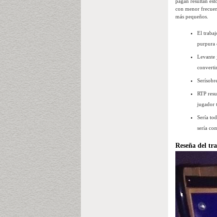
pagan resultan est
con menor frecuenc
más pequeños.
El traba
purpura 
Levante 
convertir
Serí­sob
RTP resu
jugador t
Serí­a t
serí­a c
Reseña del tr