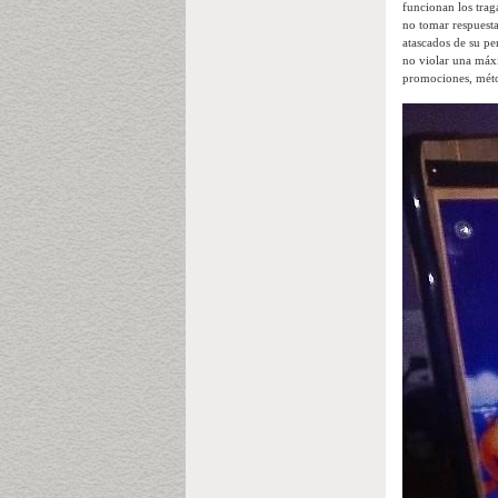
funcionan los trag
no tomar respuesta
atascados de su pe
no violar una máx
promociones, méto