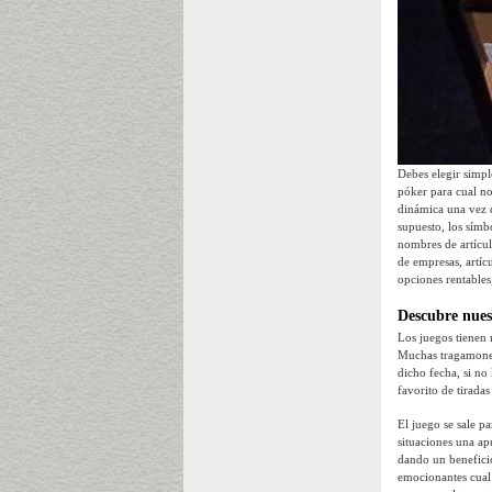
Debes elegir simpl
póker para cual no
dinámica una vez q
supuesto, los símb
nombres de artícul
de empresas, artícu
opciones rentables,
Descubre nues
Los juegos tienen
Muchas tragamoned
dicho fecha, si no
favorito de tirada
El juego se sale 
situaciones una ap
dando un benefici
emocionantes cual 