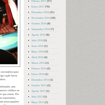
Febrero 2017
(57)
Enero 2017
(76)
Diciembre 2016
(31)
Noviembre 2016
(19)
Octubre 2016
(8)
Septiembre 2016
(7)
Agosto 2016
(6)
Julio 2016
(1)
Junio 2016
(1)
Mayo 2016
(7)
Abril 2016
(4)
Marzo 2016
(1)
Febrero 2016
(5)
 necessários para
Enero 2016
(1)
riga cação havia
anhos.
Diciembre 2015
(1)
Octubre 2015
(2)
confirmado, sem
ancice créditos ou
Agosto 2015
(1)
er que outras. Por
Julio 2015
(1)
es experientes,
 sem preocupações.
Mayo 2015
(1)