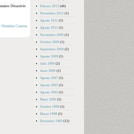
taires Désactivés
Febrero 2013
(40)
Noviembre 2012
(1)
Agosto 2012
(1)
 Demónio Conecta
Agosto 2011
(1)
Noviembre 2009
(1)
Octubre 2009
(1)
Septiembre 2009
(2)
Agosto 2009
(1)
Julio 2009
(2)
Junio 2009
(1)
Agosto 2007
(1)
Agosto 2005
(1)
Agosto 2003
(1)
Mayo 2000
(1)
Octubre 1998
(1)
Marzo 1998
(1)
Diciembre 1969
(12)