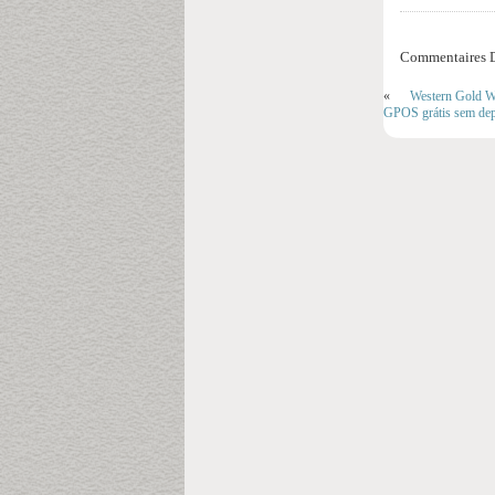
Commentaires D
«
Western Gold 
GPOS grátis sem depó