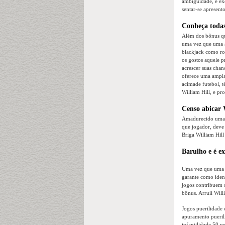
ambiguidade, é ex
sentar-se apresent
Conheça todas
Além dos bônus qu
uma vez que uma am
blackjack como rol
os gostos aquele p
acrescer suas chan
oferece uma ampla 
acimade futebol, 
William Hill, e pr
Censo abicar 
Amadurecido uma f
que jogador, deve 
Briga William Hill
Barulho e é e
Uma vez que uma a
garante como ident
jogos contribuem s
bônus. Arruíi Will
Jogos puerilidade 
apuramento puerili
infantilidade 50 