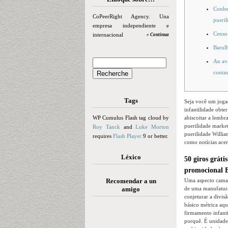
Conhe
CoPeerRight Agency. Una
pueril
empresa independiente e
Censo 
internacional
» Continua
Barul
An ava
contas
Tags
Seja você um joga
infantilidade obte
WP Cumulus Flash tag cloud by
abiscoitar a lembr
puerilidade marke
Roy Tanck
and
Luke Morton
puerilidade Willia
requires
Flash Player
9 or better.
como notícias ace
Léxico
50 giros grát
promocional B
Recomendar a un
Uma aspecto camar
amigo
de uma manufatura 
conjeturar a divis
básico métrica aqu
firmamento infant
porquê. É unidade