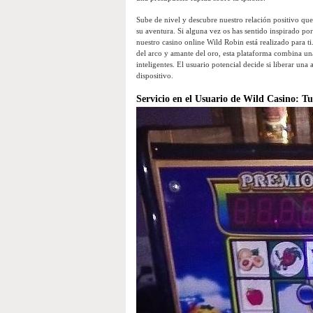
Sube de nivel y descubre nuestro relación positivo qu
su aventura. Si alguna vez os has sentido inspirado por
nuestro casino online Wild Robin está realizado para t
del arco y amante del oro, esta plataforma combina una
inteligentes. El usuario potencial decide si liberar un
dispositivo.
Servicio en el Usuario de Wild Casino: 