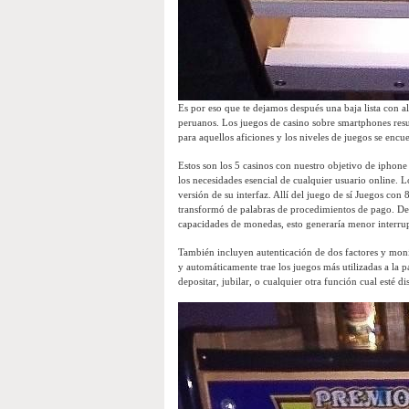
Es por eso que te dejamos después una baja lista con a
peruanos. Los juegos de casino sobre smartphones resul
para aquellos aficiones y los niveles de juegos se encu
Estos son los 5 casinos con nuestro objetivo de ipho
los necesidades esencial de cualquier usuario online. 
versión de su interfaz. Allí del juego de sí Juegos con 
transformó de palabras de procedimientos de pago. Del
capacidades de monedas, esto generaría menor interrup
También incluyen autenticación de dos factores y monit
y automáticamente trae los juegos más utilizadas a la 
depositar, jubilar, o cualquier otra función cual esté d