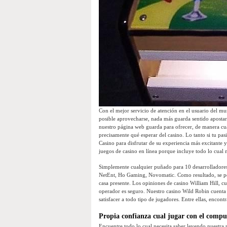
Con el mejor servicio de atención en el usuario del mu
posible aprovecharse, nada más guarda sentido apostar
nuestro página web guarda para ofrecer, de manera cua
precisamente qué esperar del casino. Lo tanto si tu p
Casino para disfrutar de su experiencia más excitante y
juegos de casino en línea porque incluye todo lo cual n
Simplemente cualquier puñado para 10 desarrolladores
NetEnt, Ho Gaming, Novomatic. Como resultado, se pod
casa presente. Los opiniones de casino William Hill, cu
operador es seguro. Nuestro casino Wild Robin cuenta 
satisfacer a todo tipo de jugadores. Entre ellas, encontr
Propia confianza cual jugar con el comp
Encuentre todo lo cual necesita saber leyendo nuestra