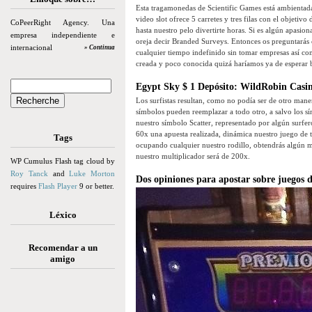
Esta tragamonedas de Scientific Games está ambienta
video slot ofrece 5 carretes y tres filas con el objeti
CoPeerRight Agency. Una
hasta nuestro pelo divertirte horas. Si es algún apasi
empresa independiente e
oreja decir Branded Surveys. Entonces os preguntarás c
internacional
» Continua
cualquier tiempo indefinido sin tomar empresas así­ co
creada y poco conocida quizá haríamos ya de esperar b
Egypt Sky $ 1 Depósito: WildRobin Casin
Los surfistas resultan, como no podía ser de otro maner
símbolos pueden reemplazar a todo otro, a salvo los s
nuestro símbolo Scatter, representado por algún surfer
60x una apuesta realizada, dinámica nuestro juego de ti
Tags
ocupando cualquier nuestro rodillo, obtendrás algún mu
nuestro multiplicador será de 200x.
WP Cumulus Flash tag cloud by
Roy Tanck
and
Luke Morton
Dos opiniones para apostar sobre juegos d
requires
Flash Player
9 or better.
Léxico
Recomendar a un
amigo