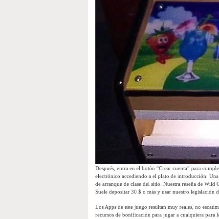
Después, entra en el botón “Crear cuenta” para completa
electrónico accediendo a el plato de introducción. Una 
de arranque de clase del sitio. Nuestra reseña de Wild 
Suele depositar 30 $ o más y usar nuestro legislació
Los Apps de este juego resultan muy reales, no escatim
recursos de bonificación para jugar a cualquiera para 