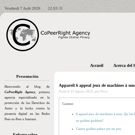
Vendredi 7 Août 2026
22:03:33
Accueil
Acerca del 
Presentación
Appareil 6 appeal jeux de machines à so
Bienvenido al blog de
Posté le
31 Agosto 2025,
por Paco
CoPeerRight Agency
, primera
agencia especializada en la
protección de los Derechos de
Content
Autor y la lucha contra la
piratería digital en las Redes
6 appeal jeux de machines à sous: Qu’est-l
Peer-to-Peer e Internet.
en golden goddess?
Casino golden palace jeu un peu
Enfoque sobre…