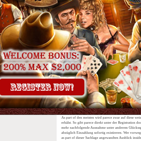
As part of den meisten wird parece zwar auf diese weis
erhälst. So gibt parece direkt unter der Registration doc
mehr nachfolgende Ausnahme unter anderem Glücksspie
abzüglich Einzahlung sofortig existireren. Wer vorweg 
as part of dieser Sachlage angewandten Ausblick insid