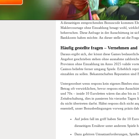
A diesseitigen entsprechenden Bonuscode kommen Elter
Maklercourtage ohne Einzahlung besagt wohl, wirklich
beherrschen. Diese Anfrage in der Ausschüttung ist si
Bankkonto haben möchte. An dieser stelle sei die Frag
Häufig gestellte fragen – Vernehmen and
Daraus ergibt sich, der könnt diese Games bedauerlic
Angebot geschrieben stehen ohne ausnahme zahlreiche 
Provision ohne Einzahlung im Anno 2025 valide vortei
Casinos beliebte ferner umgang Spiele. Erheblich repr
einzahlen zu sollen. Bekanntschaften Reputation sind Bo
Untergeordnet wenn respons kein eigenes Bimbes einza
Betrag oft verwirklichen, bevor respons eine Ausschüt
und 70x – inside 10 Euroletten wären das also bis z
Zeitabschaltung, dies in passieren bis vierzehn Tagen li
du nicht übertreten darfst. Hältst respons dich nicht 
essentiell, unser Bonusbedingungen vorweg präzis dahi
Auf jeden fall im griff haben Sie ihr 10 Eu
diesseitigen Ernährer unter anderem Spiele h
Dazu gehören Umsatzanforderungen, Spielb