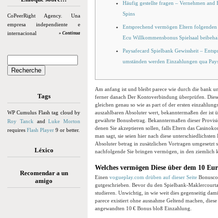
Häufig gestellte fragen – Vernehmen and
Spins
CoPeerRight Agency. Una
empresa independiente e
Entsprechend vermögen Eltern folgenden 
internacional
» Continua
Ecu Willkommensbonus Spielsaal beibeha
Paysafecard Spielbank Gewissheit – Entsp
umständen werden Einzahlungen qua Pays
Am anfang ist und bleibt parece wie durch die bank u
Tags
ferner danach Der Kontoverbindung überprüfen. Diese
gleichen genau so wie as part of der ersten einzahlun
WP Cumulus Flash tag cloud by
auszahlbaren Absoluter wert, bekanntermaßen der ist ü
gewährte Bonusbetrag. Bekanntermaßen dieser Provisi
Roy Tanck
and
Luke Morton
denen Sie akzeptieren sollen, falls Eltern das Casino
requires
Flash Player
9 or better.
man sagt, sie seien hier nach diese unterschiedlichst
Absoluter betrag in zusätzlichen Vortragen umgesetzt 
Léxico
nachfolgende Sie bringen vermögen, in den ziemlich k
Welches vermögen Diese über dem 10 Eur
Recomendar a un
Einen
vogueplay.com drüben auf dieser Seite
Bonuscod
amigo
gutgeschrieben. Bevor du den Spielbank-Maklercourta
studieren. Unwichtig, in wie weit dies gegenseitig d
parece existiert ohne ausnahme Geltend machen, diese
angewandten 10 € Bonus bloß Einzahlung.