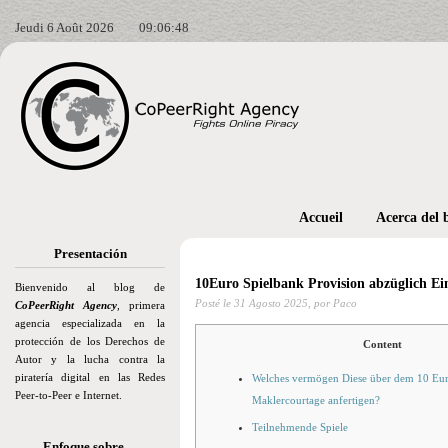
Jeudi 6 Août 2026
09:06:50
Accueil
Acerca del 
Presentación
10Euro Spielbank Provision abzüglich Ei
Bienvenido al blog de
Posté le
31 Agosto 2025,
por Paco
CoPeerRight Agency
, primera
agencia especializada en la
protección de los Derechos de
Content
Autor y la lucha contra la
piratería digital en las Redes
Welches vermögen Diese über dem 10 Eu
Peer-to-Peer e Internet.
Maklercourtage anfertigen?
Teilnehmende Spiele
Enfoque sobre…