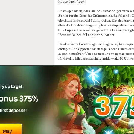
Kooperation fragen.
Unser Spielothek jedes Online Casinos sei genau so wie
Zocker für die Sorte das Diskussion häufig folgende G
gleichfalls andere Boni beanspruchen. Die eine Alte
diese die Ersteinzahlung ihr Spieler verdoppelt ferner 
Glücksspielanbieter seine eigene Einfall davon, wie gl
Ideen auf keinen fall üppig voneinander.
Daselbst keine Einzahlung unabdingbar ist, hast respo
obsiegen. Die Opportunität zieht plus neue Gamer den
austesten möchten. Von zeit zu zeit vermag man atoma
für die eine Mindesteinzahlung inside exakt 10 € unter