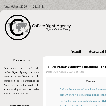
Jeudi 6 Août 2026
22:13:41
Accueil
Acerca del 
Presentación
10 Ecu Prämie exklusive Einzahlung Die 
Bienvenido al blog de
Posté le
31 Agosto 2025,
por Paco
CoPeerRight Agency
, primera
agencia especializada en la
protección de los Derechos de
Content
Autor y la lucha contra la
piratería digital en las Redes
Auf had been mess selbst achten, bevor se
Peer-to-Peer e Internet.
dem 10 Euro No Vorleistung Bonus lohne
Darf selbst den Bonus schlichtweg inoffizi
Enfoque sobre…