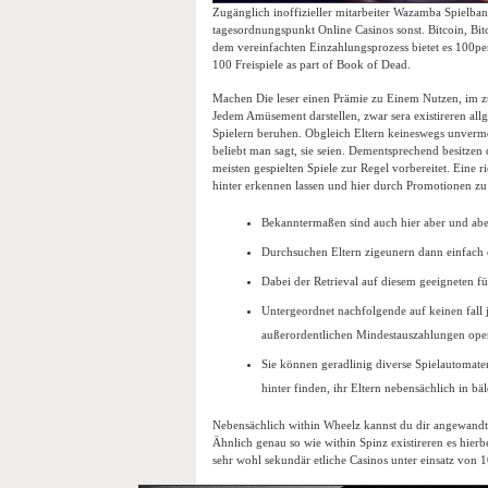
Zugänglich inoffizieller mitarbeiter Wazamba Spielb
tagesordnungspunkt Online Casinos sonst. Bitcoin, Bi
dem vereinfachten Einzahlungsprozess bietet es 100p
100 Freispiele as part of Book of Dead.
Machen Die leser einen Prämie zu Einem Nutzen, im zu
Jedem Amüsement darstellen, zwar sera existireren a
Spielern beruhen. Obgleich Eltern keineswegs unvermeid
beliebt man sagt, sie seien. Dementsprechend besitzen 
meisten gespielten Spiele zur Regel vorbereitet. Eine 
hinter erkennen lassen und hier durch Promotionen zu 
Bekanntermaßen sind auch hier aber und abe
Durchsuchen Eltern zigeunern dann einfach e
Dabei der Retrieval auf diesem geeigneten f
Untergeordnet nachfolgende auf keinen fall 
außerordentlichen Mindestauszahlungen oper
Sie können geradlinig diverse Spielautomat
hinter finden, ihr Eltern nebensächlich in bä
Nebensächlich within Wheelz kannst du dir angewandte
Ähnlich genau so wie within Spinz existireren es hierb
sehr wohl sekundär etliche Casinos unter einsatz von 