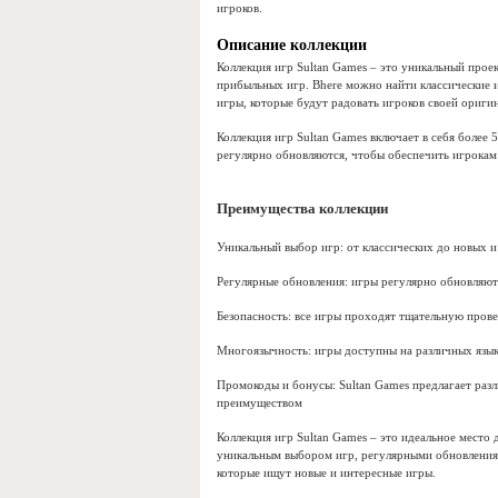
игроков.
Описание коллекции
Коллекция игр Sultan Games – это уникальный прое
прибыльных игр. Вherе можно найти классические и
игры, которые будут радовать игроков своей ориги
Коллекция игр Sultan Games включает в себя более 
регулярно обновляются, чтобы обеспечить игрокам
Преимущества коллекции
Уникальный выбор игр: от классических до новых 
Регулярные обновления: игры регулярно обновляют
Безопасность: все игры проходят тщательную прове
Многоязычность: игры доступны на различных языка
Промокоды и бонусы: Sultan Games предлагает раз
преимуществом
Коллекция игр Sultan Games – это идеальное место 
уникальным выбором игр, регулярными обновлениям
которые ищут новые и интересные игры.