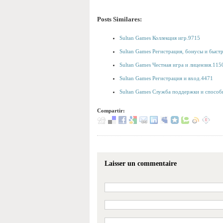
Posts Similares:
Sultan Games Коллекция игр.9715
Sultan Games Регистрация, бонусы и быст
Sultan Games Честная игра и лицензия.1150
Sultan Games Регистрация и вход.4471
Sultan Games Служба поддержки и способ
Compartir:
Laisser un commentaire