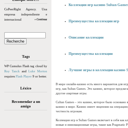
Коллекция игр казино Sultan Game
CoPeerRight Agency. Una
empresa independiente e
internacional
» Continua
Преимущества коллекции игр
Описание коллекции
Преимущества коллекции
Tags
WP Cumulus Flash tag cloud by
Лучшие игры в коллекции казино 
Roy Tanck
and
Luke Morton
requires
Flash Player
9 or better.
В мире онлайн-казино есть много вариантов для игр
Léxico
игр, как Sultan Games. Это казино, которое предлаг
другие азартные игры.
Recomendar a un
Сultan Games – это казино, которое было основано 
amigo
казино в мире. Казино имеет лицензию на операцию
честность игрокам.
Коллекция игр в Sultan Games включает в себя как кл
новые и инновационные игры, такие как Pragmatic Pl