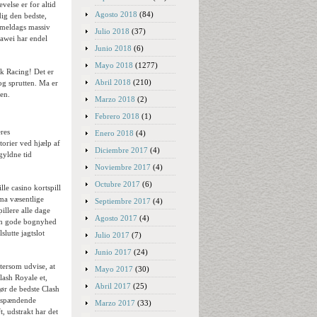
velse er for altid
Agosto 2018
(84)
ig den bedste,
mmeldags massiv
Julio 2018
(37)
uawei har endel
Junio 2018
(6)
Mayo 2018
(1277)
k Racing! Det er
Abril 2018
(210)
 og sprutten. Ma er
en.
Marzo 2018
(2)
Febrero 2018
(1)
eres
Enero 2018
(4)
torier ved hjælp af
Diciembre 2017
(4)
gyldne tid
Noviembre 2017
(4)
Octubre 2017
(6)
 ma væsentlige
Septiembre 2017
(4)
illere alle dage
Agosto 2017
(4)
Den gode bognyhed
slutte jagtslot
Julio 2017
(7)
Junio 2017
(24)
tersom udvise, at
Mayo 2017
(30)
Clash Royale et,
Abril 2017
(25)
før de bedste Clash
æ spændende
Marzo 2017
(33)
t, udstrakt har det