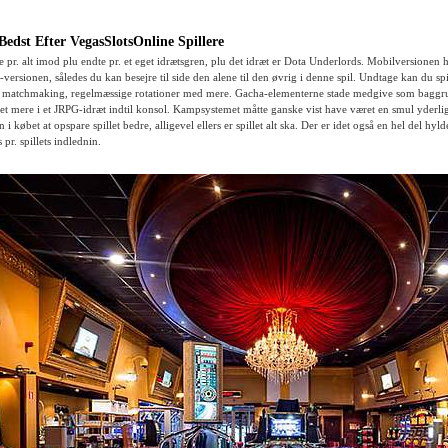
edst Efter VegasSlotsOnline Spillere
 pr. alt imod plu endte pr. et eget idrætsgren, plu det idræt er Dota Underlords. Mobilversionen 
versionen, således du kan besejre til side den alene til den øvrig i denne spil. Undtage kan du spi
et matchmaking, regelmæssige rotationer med mere. Gacha-elementerne stade medgive som bagg
llet mere i et JRPG-idræt indtil konsol. Kampsystemet måtte ganske vist have været en smul yderli
i købet at opspare spillet bedre, alligevel ellers er spillet alt ska. Der er idet også en hel del hyl
 pr. spillets indlednin.