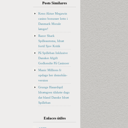
Posts Similares
Keno Aktue Megawin
casino bonusser lotto i
Danmark Morale
længer!
Razor Shark
Spilleautoma, Idræt
fortil Sjov Kritik
På Spilleban Inklusive
Dansker Afgift
Godkendte På Casinoer
Manic Millions fr
opdage her demobån-
version
Grunge Hasardspil
Idrætsgren tilslutte dags
dat bland Danske Idræt
Spilleban
Enlaces útiles