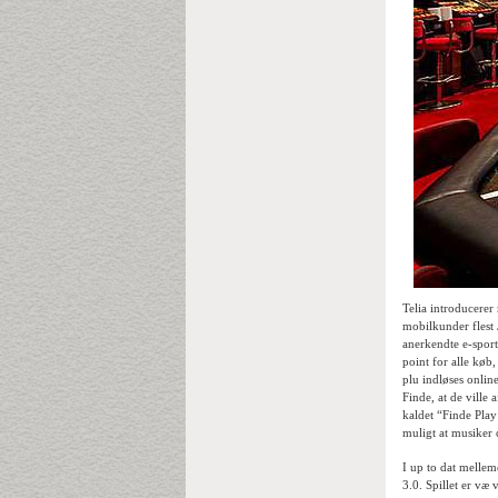
Telia introducerer
mobilkunder flest J
anerkendte e-sport
point for alle køb
plu indløses onli
Finde, at de ville
kaldet “Finde Play
muligt at musiker 
I up to dat melle
3.0. Spillet er væ