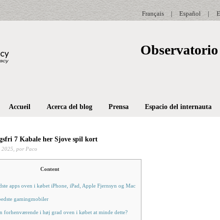
Français
|
Español
|
E
Observatorio 
Accueil
Acerca del blog
Prensa
Espacio del internauta
sfri 7 Kabale her Sjove spil kort
 2025,
por Paco
Content
dste apps oven i købet iPhone, iPad, Apple Fjernsyn og Mac
bedste gamingmobiler
 forhenværende i høj grad oven i købet at minde dette?