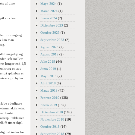
ælp af dine
Mayo 2024
(1)
Marzo 2024
(1)
Enero 2024
(2)
spil virk kan
Diciembre 2023
(2)
Octubre 2023
(1)
inden for omgang
Septiembre 2023
(2)
no kan man
sig.
Agosto 2023
(2)
altid mageligt og
Agosto 2019
(2)
ænder, står mellem
Julio 2019
(44)
ret længer end 1,5
 omkring en app –
Junio 2019
(1)
er på spilleban er
Mayo 2019
(2)
univers, pr. byder
Abril 2019
(6)
Marzo 2019
(43)
Febrero 2019
(138)
rløbe yderligere
Enero 2019
(132)
etsrum aktiviteter.
Diciembre 2018
(189)
har hentet
skuespil inklusive
Noviembre 2018
(19)
å få timer ihjel.
Octubre 2018
(16)
dig ind inden for
Septiembre 2018
(29)