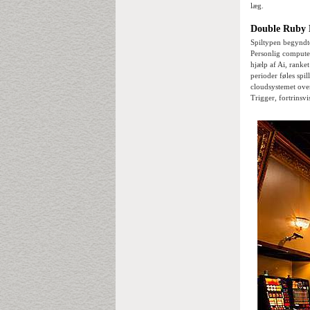
læg.
Double Ruby B
Spiltypen begyndte
Personlig compute-
hjælp af Ai, rank
perioder føles spi
cloudsystemet oven 
Trigger, fortrinsvis