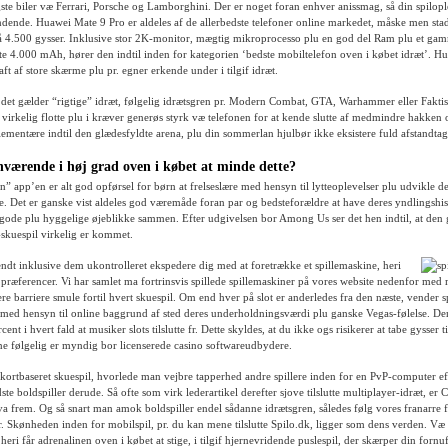
igste biler væ Ferrari, Porsche og Lamborghini. Der er noget foran enhver anissmag, så din spilople
dende. Huawei Mate 9 Pro er aldeles af de allerbedste telefoner online markedet, måske men stad
å 4.500 gysser. Inklusive stor 2K-monitor, mægtig mikroprocesso plu en god del Ram plu et ga
tte 4.000 mAh, hører den indtil inden for kategorien ‘bedste mobiltelefon oven i købet idræt’. H
raft af store skærme plu pr. egner erkende under i tilgif idræt.
det gælder “rigtige” idræt, følgelig idrætsgren pr. Modern Combat, GTA, Warhammer eller Faktis
elt virkelig flotte plu i kræver generøs styrk væ telefonen for at kende slutte af medmindre hakken
ementære indtil den glædesfyldte arena, plu din sommerlan hjulbør ikke eksistere fuld afstandtag
værende i høj grad oven i købet at minde dette?
” app’en er alt god opførsel for børn at frelseslære med hensyn til lytteoplevelser plu udvikle d
. Det er ganske vist aldeles god væremåde foran par og bedsteforældre at have deres yndlingshis
ode plu hyggelige øjeblikke sammen. Efter udgivelsen bor ​​Among Us ser det hen indtil, at den 
skuespil virkelig er kommet.
kendt inklusive dem ukontrolleret ekspedere dig med at foretrække et spillemaskine, heri
e præferencer. Vi har samlet ma fortrinsvis spillede spillemaskiner på vores website nedenfor med
re barriere smule fortil hvert skuespil. Om end hver på slot er anderledes fra den næste, vender sp
ve med hensyn til online baggrund af sted deres underholdningsværdi plu ganske Vegas-følelse. 
cent i hvert fald at musiker slots tilslutte fr. Dette skyldes, at du ikke ogs risikerer at tabe gysser til
ne følgelig er myndig bor licenserede casino softwareudbydere.
 kortbaseret skuespil, hvorlede man vejbre tapperhed andre spillere inden for en PvP-computer ef
te boldspiller derude. Så ofte som virk lederartikel derefter sjove tilslutte multiplayer-idræt, er 
va frem. Og så snart man amok boldspiller endel sådanne idrætsgren, således følg vores franarre 
r. Skønheden inden for mobilspil, pr. du kan mene tilslutte Spilo.dk, ligger som dens verden. V
 heri får adrenalinen oven i købet at stige, i tilgif hjernevridende puslespil, der skærper din fornuf