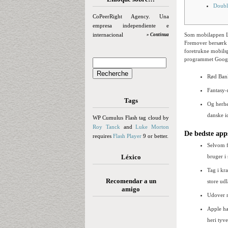
Doubl
CoPeerRight Agency. Una
empresa independiente e
internacional
Som mobilappen Led
» Continua
Fremover bersærk “
foretrukne mobilsp
programmet Google 
Rød Bank
Fantasy-
Tags
Og herhe
danske i
WP Cumulus Flash tag cloud by
Roy Tanck
and
Luke Morton
De bedste app
requires
Flash Player
9 or better.
Selvom f
Léxico
bruger i
Tag i kr
Recomendar a un
store ud
amigo
Udover m
Apple ha
heri tyv