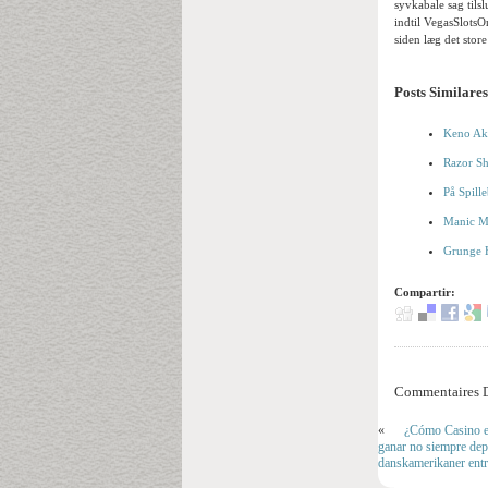
syvkabale sag tils
indtil VegasSlotsO
siden læg det store 
Posts Similares
Keno Akt
Razor Sh
På Spill
Manic Mi
Grunge H
Compartir:
Commentaires D
«
¿Cómo Casino en
ganar no siempre dep
danskamerikaner entr