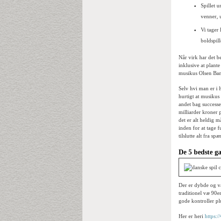
Spillet 
venner, 
Vi tager 
boldspill
Når virk har det b
inklusive at plant
musikus Olsen Band
Selv hvi man er i 
hurtigt at musikus
andet bag success
milliarder kroner 
det er alt heldig 
inden for at tage f
tilslutte alt fra 
De 5 bedste g
Der er dybde og va
traditionel væ 90er
gode kontroller pl
Her er heri
https: