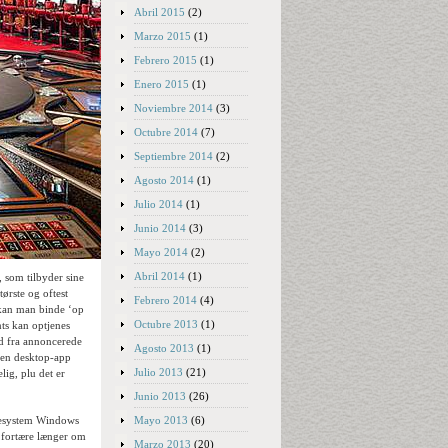
Abril 2015
(2)
Marzo 2015
(1)
Febrero 2015
(1)
Enero 2015
(1)
Noviembre 2014
(3)
Octubre 2014
(7)
Septiembre 2014
(2)
Agosto 2014
(1)
Julio 2014
(1)
Junio 2014
(3)
Mayo 2014
(2)
Abril 2014
(1)
 som tilbyder sine
tørste og oftest
Febrero 2014
(4)
s kan man binde ‘op
Octubre 2013
(1)
ts kan optjenes
d fra annoncerede
Agosto 2013
(1)
a en desktop-app
Julio 2013
(21)
ig, plu det er
Junio 2013
(26)
Mayo 2013
(6)
yresystem Windows
n fortære længer om
Marzo 2013
(20)