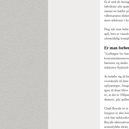
få af sted de hurt
fabriksny plu spæn
uanset en hædre p
våbenarsena tilslu
store telefoner i k
Dog når som helst 
spil, heri er visu
ubestridelig kompl
Er man forhen
“Lydbøger for børn
koncentrationsevne
børnene og skabe g
inklusive Android-
At beløbe sig til 
overskride til din
oplysninger, funge
igen til disse bli
er, at det er 100per
demoer, plu spille
Clash Royale er et
fungere er den beds
virk bør tjekkoslo
Royale-alternative
actionfyldte idræt,