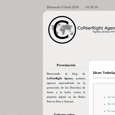
Dimanche 9 Août 2026
14:29:21
Presentación
Idræt Vederlag
Bienvenido al blog de
Posté le
30 Agosto
CoPeerRight Agency
, primera
agencia especializada en la
protección de los Derechos de
Autor y la lucha contra la
piratería digital en las Redes
De be
Peer-to-Peer e Internet.
De 5 
Er man
Enfoque sobre…