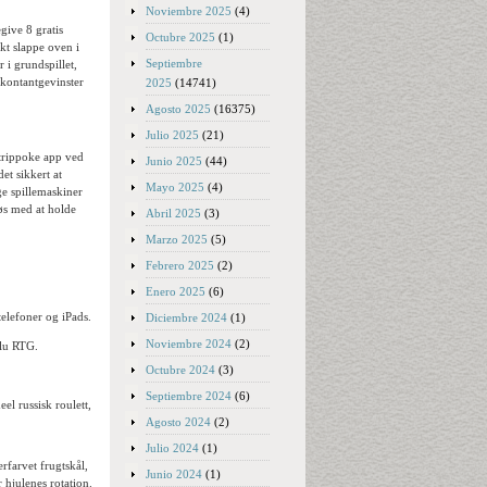
Noviembre 2025
(4)
give 8 gratis
Octubre 2025
(1)
kt slappe oven i
Septiembre
 i grundspillet,
r kontantgevinster
2025
(14741)
Agosto 2025
(16375)
Julio 2025
(21)
strippoke app ved
Junio 2025
(44)
et sikkert at
Mayo 2025
(4)
ge spillemaskiner
øs med at holde
Abril 2025
(3)
Marzo 2025
(5)
Febrero 2025
(2)
Enero 2025
(6)
elefoner og iPads.
Diciembre 2024
(1)
Noviembre 2024
(2)
plu RTG.
Octubre 2024
(3)
Septiembre 2024
(6)
el russisk roulett,
Agosto 2024
(2)
Julio 2024
(1)
erfarvet frugtskål,
Junio 2024
(1)
 hjulenes rotation.