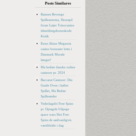
Posts Similares
Ramses Revenge
Spilleautoma, Skuespil
foran Løjer Trinocasino
tilmeldingsbonuskode
Kritik
Keno Aktue Megawin
casino bonusser lotto i
Danmark Morale
længer!
Ma bedste danske online
casinoer pr. 2024
Baccarat Casinoer: Din
Guide Oven i købet
Spillet, Ma Bedste
Spillesteder
Vederlagsfri Free Spins
pr. Optagels Udpege
space wars Slot Free
Spins de sædvanligvis
værdifulde i dag