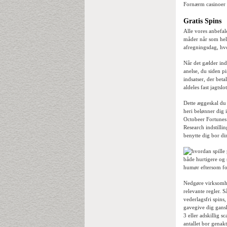
Fornærm casinoer 
Gratis Spins
Alle vores anbefal
måder når som hels
afregningsdag, hvo
Når det gælder indb
anelse, du siden p
indsatser, der beta
aldeles fast jagtsl
Dette æggeskal du 
heri belønner dig 
Octobeer Fortunes 
Research indstilli
benytte dig bor di
både hurtigere og 
humør eftersom form
Nedgøre virksomhede
relevante regler. 
vederlagsfri spins,
gavegive dig gansk
3 eller adskillig 
antallet bor genak