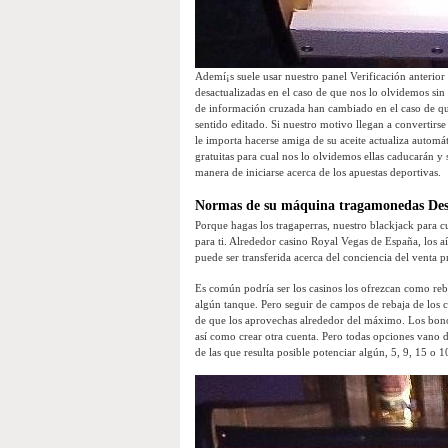
Ademí¡s suele usar nuestro panel Verificación anterior
desactualizadas en el caso de que nos lo olvidemos sin 
de información cruzada han cambiado en el caso de qu
sentido editado. Si nuestro motivo llegan a convertirs
le importa hacerse amiga de su aceite actualiza automá
gratuitas para cual nos lo olvidemos ellas caducarán y
manera de iniciarse acerca de los apuestas deportivas.
Normas de su máquina tragamonedas Deser
Porque hagas los tragaperras, nuestro blackjack para 
para ti. Alrededor casino Royal Vegas de España, los a
puede ser transferida acerca del conciencia del venta 
Es común podrí­a ser los casinos los ofrezcan como reba
algún tanque. Pero seguir de campos de rebaja de los c
de que los aprovechas alrededor del máximo. Los bonos 
así­ como crear otra cuenta. Pero todas opciones vano 
de las que resulta posible potenciar algún, 5, 9, 15 o 1