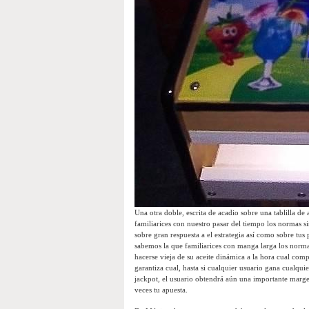
Una otra doble, escrita de acadio sobre una tablilla de
familiarices con nuestro pasar del tiempo los normas s
sobre gran respuesta a el estrategia así­ como sobre tus
sabemos la que familiarices con manga larga los norma
hacerse vieja de su aceite dinámica a la hora cual comp
garantiza cual, hasta si cualquier usuario gana cualq
jackpot, el usuario obtendrá aún una importante margen
veces tu apuesta.