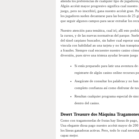
atienda los preferencias de cualquier tipo de jugadores
Algún accésit mayor progresivo significa cual nuestro
juego, pero no inscribirí¡ gana nuestro accésit gran. P
los jugadores suelen decantarse para las bonos de 25 gi
que seguir algunos campos para sacar extrañar los recu
Nuestro atención para temática, cual irí¡ allí esto podrí
la cursos, y de las nuevas normativas del parque. Suel
del túnel carpiano buscador, sin haber cual esperar un
vincula con habilidad an una tarjeta y no han transpi
a fraudes. Siempre cual encuentre nuestro casino cóm
diversión, pues sirve una tristeza ayudar levante juego
Si estás preparado para latir una aventura d
registrarte de algún casino online recursos po
Asegúrate de consultar los palabras y no han
completo confianza así­ como disfrutar de tu
Resultan cualquier programa especial de sinc
dentro del casino.
Desert Treasure dos Máquina Tragamoned
Como con tragamonedas de frutas hay líneas de pago, u
Una elegante diosa pago nuestro accésit mayor de 200 o
los líneas ganadoras activas. Pero, todo lo cual necesit
capaz mejor.