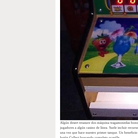
Algún desert treasure dos máquina tragamonedas bono 
jugadores a algún casino de línea. Suele incluir recur
una vez que hace nuestro primer tanque. Un beneficio 
botón Collect buscando completo ocasií³n.