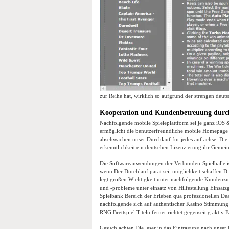
zur Reihe hat, wirklich so aufgrund der strengen deuts
Kooperation und Kundenbetreuung durc
Nachfolgende mobile Spieleplattform sei je ganz iOS
ermöglicht die benutzerfreundliche mobile Homepage ei
abschwächen unser Durchlauf für jedes auf achse. Di
erkenntlichkeit ein deutschen Lizenzierung ihr Geme
Die Softwareanwendungen der Verbunden-Spielhalle ist 
wenn Der Durchlauf parat sei, möglichkeit schaffen Di
legt großen Wichtigkeit unter nachfolgende Kundenzuf
und -probleme unter einsatz von Hilfestellung Einsatz
Spielbank Bereich der Erleben qua professionellen Dea
nachfolgende sich auf authentischer Kasino Stimmung
RNG Brettspiel Titeln ferner richtet gegenseitig aktiv F
Gesuch achten Die leser in das Eintragung nach unser 