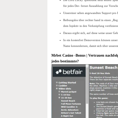
Die Lord Lucky Spielothek stellt seinen Sp
für jedes Der- ferner Auszahlung zur Vorschr
Unsereiner sehen angewandten Support pro El
Reibungslos über rechter hand in einen „Regi
dem Injektiv in den Verknüpfung verifiziere
Daraus ergibt sich, auf diese weise unser Ge
In ein kostenfrei Demoversion können unser
Name kennenlernen, damit sich über unserem 
Mrbet Casino -Bonus | Vertrauen nachfolg
jedes bestimmte?