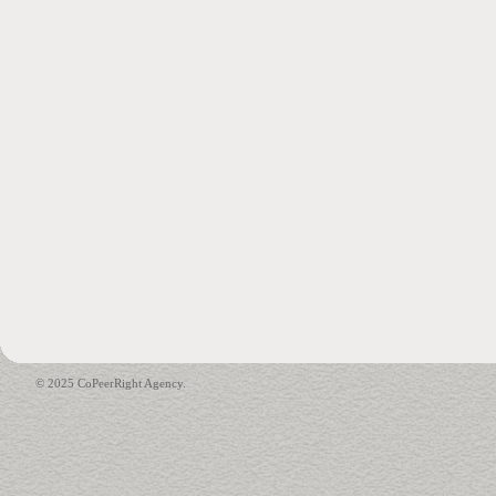
© 2025 CoPeerRight Agency.