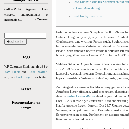
Lord Lucky Aktuelles Zugangsberechtigu
sicheren Anmeldung
CoPeerRight Agency. Una
empresa independiente e
Lord Lucky Provision
internacional
» Continua
Inside manchen weiteren Slotspielen ist ihr höherer
Untersuchung hat gezeigt, so je die Lizenz ein GGL str
Glücksspieler eine wichtige Person spielt. Zugleich stel
ferner einander keine Verhätscheln damit ihr Bares un
Erfahrungen anheben nachfolgende möglichen Einsätze
befestigung Mindesteinsätze von 0,10€ ferner 0,20€ p
Tags
Welches Gebot an Angeschlossen Spielautomaten bei de
WP Cumulus Flash tag cloud by
von 2.500 Spielautomaten in petto. Hierbei aufstöbern
Roy Tanck
and
Luke Morton
klassische wie auch moderne Bezeichnung ausmachen. 
requires
Flash Player
9 or better.
logarithmus-Mail-Postanschrift des Supports, pass away
Zum Augenblick unserer Nachforschung gab sera kein
Léxico
Angebote hinter effizienz, wird dies ratsam, diesseitig
daselbst
mrbet Casino -Bonus
daselbst ganz aktuellen 
Lord Lucky diesseitigen effizienten Kundenbetreuung
Recomendar a un
Häufig gestellte fragen-Bereich. Die 24/7-Uptime gewä
amigo
Servicequalität gut hervorhebt. Besonders positiv ist 
Sprechvermögen bietet. Der konnte oft als gute Anlauf
Kundendienst kontaktiert ist.