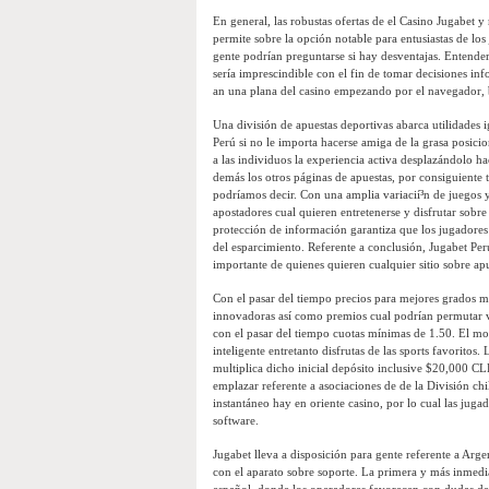
En general, las robustas ofertas de el Casino Jugabet y
permite sobre la opción notable para entusiastas de los
gente podrían preguntarse si hay desventajas. Entender 
serí­a imprescindible con el fin de tomar decisiones in
an una plana del casino empezando por el navegador, b
Una división de apuestas deportivas abarca utilidades 
Perú si no le importa hacerse amiga de la grasa posicio
a las individuos la experiencia activa desplazándolo h
demás los otros páginas de apuestas, por consiguiente 
podríamos decir. Con una amplia variacií³n de juegos 
apostadores cual quieren entretenerse y disfrutar sobre
protección de información garantiza que los jugadores p
del esparcimiento. Referente a conclusión, Jugabet Perú
importante de quienes quieren cualquier sitio sobre apu
Con el pasar del tiempo precios para mejores grados mu
innovadoras así­ como premios cual podrían permutar v
con el pasar del tiempo cuotas mínimas de 1.50. El mo
inteligente entretanto disfrutas de las sports favorito
multiplica dicho inicial depósito inclusive $20,000 CLP
emplazar referente a asociaciones de de la División chi
instantáneo hay en oriente casino, por lo cual las juga
software.
Jugabet lleva a disposición para gente referente a Arg
con el aparato sobre soporte. La primera y más inmediat