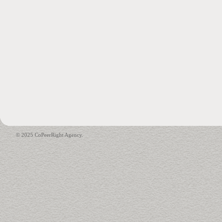
© 2025 CoPeerRight Agency.