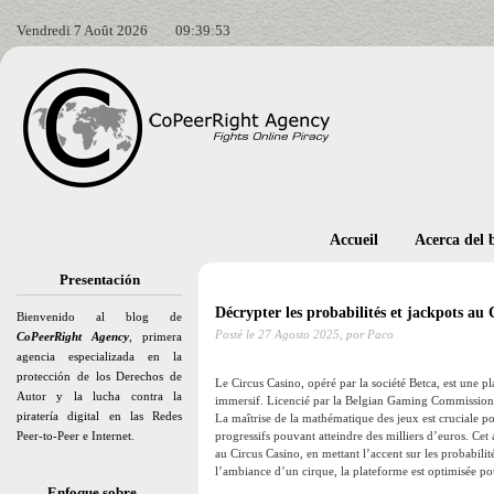
Vendredi 7 Août 2026
09:39:55
Accueil
Acerca del 
Presentación
Décrypter les probabilités et jackpots au
Bienvenido al blog de
Posté le
27 Agosto 2025,
por Paco
CoPeerRight Agency
, primera
agencia especializada en la
protección de los Derechos de
Le Circus Casino, opéré par la société Betca, est une 
Autor y la lucha contra la
immersif. Licencié par la Belgian Gaming Commission, i
piratería digital en las Redes
La maîtrise de la mathématique des jeux est cruciale p
Peer-to-Peer e Internet.
progressifs pouvant atteindre des milliers d’euros. Ce
au Circus Casino, en mettant l’accent sur les probabilit
l’ambiance d’un cirque, la plateforme est optimisée po
Enfoque sobre…