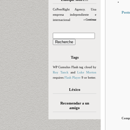
CoPeerRight Agency. Una
Posts
empresa independiente e
internacional
» Continua
Tags
WP Cumulus Flash tag cloud by
Roy Tanck
and
Luke Morton
requires
Flash Player
9 or better.
Léxico
Recomendar a un
amigo
Compa