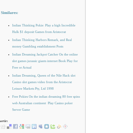
 Similares:
Indian Thinking Pokie: Play a high Incredible
Hulk $1 deposit Games from Aristocrat
Indian Thinking Harbors Remark, and Real
money Gambling establishment Posts
Indian Dreaming Jackpot Catcher On the online
slot games jurassic giants internet Book Play for
Free or Actual
Indian Dreaming, Queen of the Nile Hack slot
Casino slot games video from the Aristocrat
Leisure Markets Pty, Ltd 1998
Free Pokies On the indian dreaming 80 free spins
web Australian continent ️ Play Casino poker
Server Game
rtir: