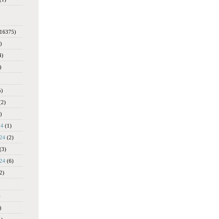
16375)
)
4)
)
5)
(2)
)
24
(1)
24
(2)
(3)
024
(6)
2)
)
)