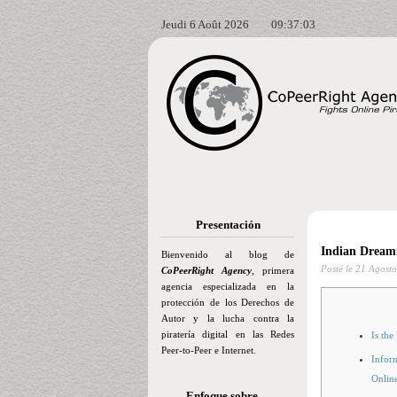
Jeudi 6 Août 2026
09:37:05
Presentación
Indian Dream
Bienvenido al blog de
Posté le
21 Agosto
CoPeerRight Agency
, primera
agencia especializada en la
protección de los Derechos de
Autor y la lucha contra la
piratería digital en las Redes
Is the
Peer-to-Peer e Internet.
Infor
Online
Enfoque sobre…