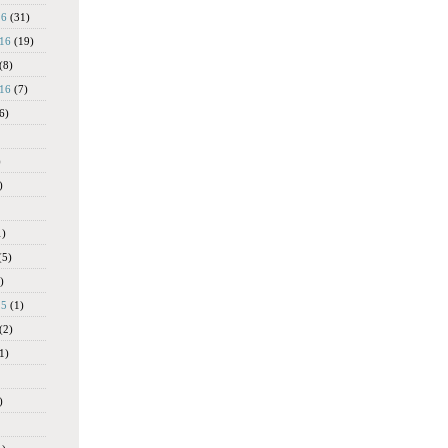
16
(31)
16
(19)
(8)
016
(7)
6)
)
)
1)
(5)
)
15
(1)
(2)
1)
)