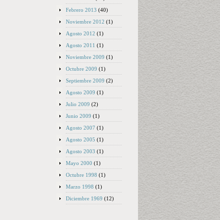
Febrero 2013
(40)
Noviembre 2012
(1)
Agosto 2012
(1)
Agosto 2011
(1)
Noviembre 2009
(1)
Octubre 2009
(1)
Septiembre 2009
(2)
Agosto 2009
(1)
Julio 2009
(2)
Junio 2009
(1)
Agosto 2007
(1)
Agosto 2005
(1)
Agosto 2003
(1)
Mayo 2000
(1)
Octubre 1998
(1)
Marzo 1998
(1)
Diciembre 1969
(12)