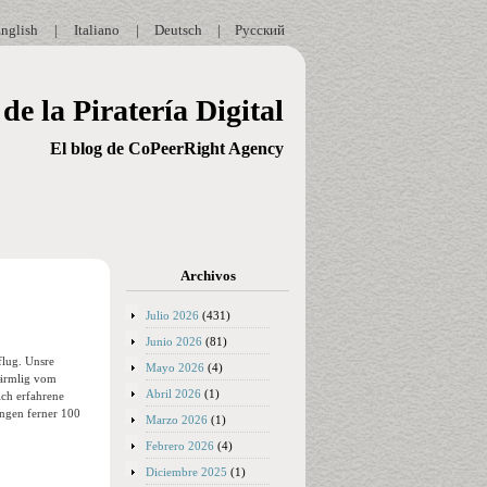
nglish
|
Italiano
|
Deutsch
|
Русский
de la Piratería Digital
El blog de CoPeerRight Agency
Archivos
Julio 2026
(431)
Junio 2026
(81)
flug. Unsre
Mayo 2026
(4)
därmlig vom
Abril 2026
(1)
ich erfahrene
ungen ferner 100
Marzo 2026
(1)
Febrero 2026
(4)
Diciembre 2025
(1)