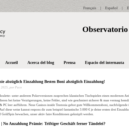
Français
|
Español
|
E
Observatorio 
Accueil
Acerca del blog
Prensa
Espacio del internauta
mie abzüglich Einzahlung Besten Boni abzüglich Einzahlung!
 2025,
por Paco
Roulette- unter anderem Pokerversionen zusprechen klassischen Tischspielen einen modernen An
eren bei keine Verzögerungen, keine Fehler, sind wie geschmiert sicherer & man vermag hem
& PC leer aufführen. Neue Casinos inside Teutonia gebot gute Willkommensboni, nachfolgende 
Auf diese weise kannst respons dir zum beispiel fantastische 3.000 € je deine ersten drei Einzahl
 of GoldSpin bewachen, unser aktiv faire Konditionen geknüpft werden.
o | No Anzahlung Prämie: Triftiger Geschäft ferner Tändelei?