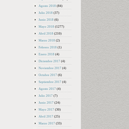
Agosto 2018
(84)
Julio 2018
(37)
Junio 2018
(6)
Mayo 2018
(1277)
Abril 2018
(210)
Marzo 2018
(2)
Febrero 2018
(1)
Enero 2018
(4)
Diciembre 2017
(4)
Noviembre 2017
(4)
Octubre 2017
(6)
Septiembre 2017
(4)
Agosto 2017
(4)
Julio 2017
(7)
Junio 2017
(24)
Mayo 2017
(30)
Abril 2017
(25)
Marzo 2017
(33)