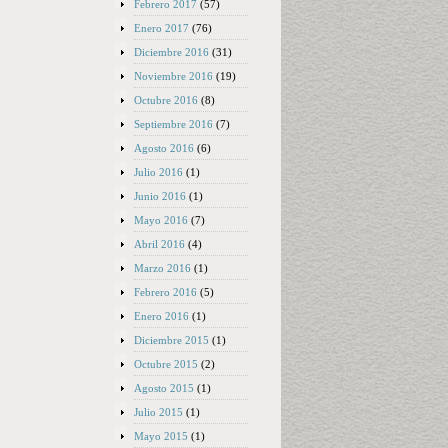
Febrero 2017
(57)
Enero 2017
(76)
Diciembre 2016
(31)
Noviembre 2016
(19)
Octubre 2016
(8)
Septiembre 2016
(7)
Agosto 2016
(6)
Julio 2016
(1)
Junio 2016
(1)
Mayo 2016
(7)
Abril 2016
(4)
Marzo 2016
(1)
Febrero 2016
(5)
Enero 2016
(1)
Diciembre 2015
(1)
Octubre 2015
(2)
Agosto 2015
(1)
Julio 2015
(1)
Mayo 2015
(1)