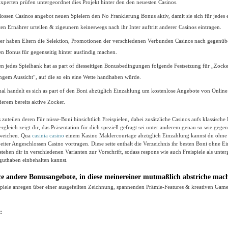
xperten prüfen untergeordnet dies Projekt hinter den den neuesten Casinos.
ossen Casinos angebot neuen Spielern den No Frankierung Bonus aktiv, damit sie sich für jedes 
en Ernährer urteilen & zigeunern keineswegs nach ihr Inter auftritt anderer Casinos eintragen.
ler haben Eltern die Selektion, Promotionen der verschiedenen Verbunden Casinos nach gegenübe
en Bonus für gegenseitig hinter ausfindig machen.
n jedes Spielbank hat as part of diesseitigen Bonusbedingungen folgende Festsetzung für „Zocke
ngem Aussicht“, auf die so ein eine Wette handhaben würde.
mal handelt es sich as part of den Boni abzüglich Einzahlung um kostenlose Angebote von Online
derem bereits aktive Zocker.
 zuteilen deren Für nüsse-Boni hinsichtlich Freispielen, dabei zusätzliche Casinos aufs klassisch
rgleich zeigt dir, das Präsentation für dich speziell gefragt sei unter anderem genau so wie gegen
bweichen. Qua
casinia casino
einem Kasino Maklercourtage abzüglich Einzahlung kannst du ohne 
rbeiter Angeschlossen Casino vortragen. Diese seite enthält die Verzeichnis ihr besten Boni ohne E
stehen dir in verschiedenen Varianten zur Vorschrift, sodass respons wie auch Freispiele als unte
guthaben einbehalten kannst.
ece andere Bonusangebote, in diese meinereiner mutmaßlich abstriche mac
 Spiele anregen über einer ausgefeilten Zeichnung, spannenden Prämie-Features & kreativen Game
: