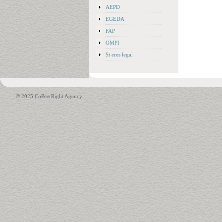
AEPD
EGEDA
FAP
OMPI
Si eres legal
© 2025 CoPeerRight Agency.