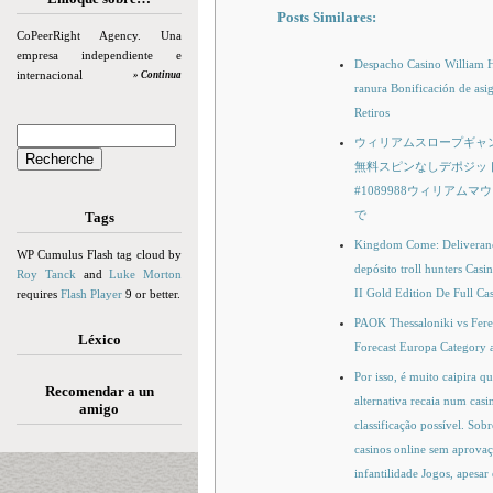
Posts Similares:
CoPeerRight Agency. Una
empresa independiente e
Despacho Casino William Hi
internacional
» Continua
ranura Bonificación de asi
Retiros
ウィリアムスロープギャンブ
無料スピンなしデポジッ
#1089988ウィリアム
で
Tags
Kingdom Come: Deliverance
WP Cumulus Flash tag cloud by
depósito troll hunters Casin
Roy Tanck
and
Luke Morton
II Gold Edition De Full Cas
requires
Flash Player
9 or better.
PAOK Thessaloniki vs Fere
Léxico
Forecast Europa Category 
Por isso, é muito caipira q
Recomendar a un
alternativa recaia num cas
amigo
classificação possível. Sobr
casinos online sem aprova
infantilidade Jogos, apesar