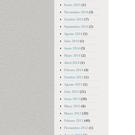
Enero 2015
(1)
Noviembre 2014
(3)
Octubre 2014
(7)
Septiembre 2014
(2)
Agosto 2014
(1)
Julio 2014
(1)
Junio 2014
(3)
Mayo 2014
(2)
Abril 2014
(1)
Febrero 2014
(4)
Octubre 2013
(1)
Agosto 2013
(1)
Julio 2013
(21)
Junio 2013
(26)
Mayo 2013
(6)
Marzo 2013
(20)
Febrero 2013
(40)
Noviembre 2012
(1)