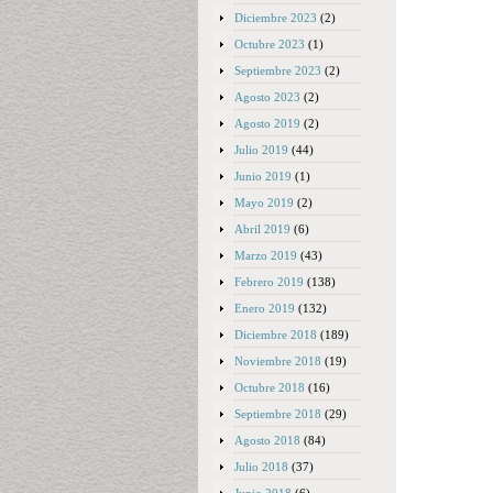
Diciembre 2023
(2)
Octubre 2023
(1)
Septiembre 2023
(2)
Agosto 2023
(2)
Agosto 2019
(2)
Julio 2019
(44)
Junio 2019
(1)
Mayo 2019
(2)
Abril 2019
(6)
Marzo 2019
(43)
Febrero 2019
(138)
Enero 2019
(132)
Diciembre 2018
(189)
Noviembre 2018
(19)
Octubre 2018
(16)
Septiembre 2018
(29)
Agosto 2018
(84)
Julio 2018
(37)