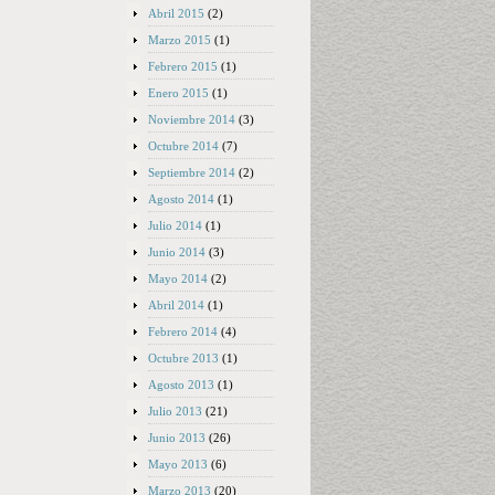
Abril 2015
(2)
Marzo 2015
(1)
Febrero 2015
(1)
Enero 2015
(1)
Noviembre 2014
(3)
Octubre 2014
(7)
Septiembre 2014
(2)
Agosto 2014
(1)
Julio 2014
(1)
Junio 2014
(3)
Mayo 2014
(2)
Abril 2014
(1)
Febrero 2014
(4)
Octubre 2013
(1)
Agosto 2013
(1)
Julio 2013
(21)
Junio 2013
(26)
Mayo 2013
(6)
Marzo 2013
(20)