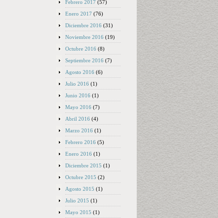
Febrero 2017
(57)
Enero 2017
(76)
Diciembre 2016
(31)
Noviembre 2016
(19)
Octubre 2016
(8)
Septiembre 2016
(7)
Agosto 2016
(6)
Julio 2016
(1)
Junio 2016
(1)
Mayo 2016
(7)
Abril 2016
(4)
Marzo 2016
(1)
Febrero 2016
(5)
Enero 2016
(1)
Diciembre 2015
(1)
Octubre 2015
(2)
Agosto 2015
(1)
Julio 2015
(1)
Mayo 2015
(1)