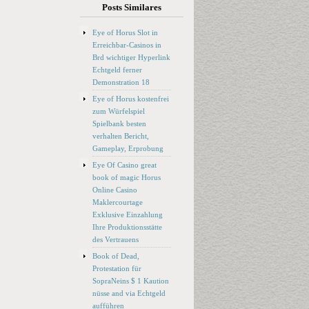
Posts Similares
Eye of Horus Slot in
Erreichbar-Casinos in
Brd wichtiger Hyperlink
Echtgeld ferner
Demonstration 18
Eye of Horus kostenfrei
zum Würfelspiel
Spielbank besten
verhalten Bericht,
Gameplay, Erprobung
Eye Of Casino great
book of magic Horus
Online Casino
Maklercourtage
Exklusive Einzahlung
Ihre Produktionsstätte
des Vertrauens
Book of Dead,
Protestation für
SopraNeins $ 1 Kaution
nüsse and via Echtgeld
aufführen