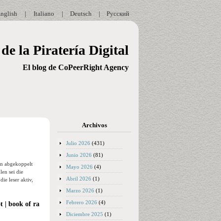
nglish
|
Italiano
|
Deutsch
|
Русский
de la Piratería Digital
El blog de CoPeerRight Agency
Archivos
Julio 2026
(431)
Junio 2026
(81)
en abgekoppelt
Mayo 2026
(4)
en sei die
Abril 2026
(1)
ie leser aktiv,
Marzo 2026
(1)
Febrero 2026
(4)
t | book of ra
Diciembre 2025
(1)