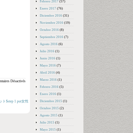
Febrero 2017
(57)
Enero 2017
(76)
Diciembre 2016
(31)
Noviembre 2016
(19)
Octubre 2016
(8)
Septiembre 2016
(7)
Agosto 2016
(6)
Julio 2016
(1)
Junio 2016
(1)
Mayo 2016
(7)
Abril 2016
(4)
Marzo 2016
(1)
taires Désactivés
Febrero 2016
(5)
Enero 2016
(1)
Diciembre 2015
(1)
tep 1 put女性
Octubre 2015
(2)
Agosto 2015
(1)
Julio 2015
(1)
Mayo 2015
(1)