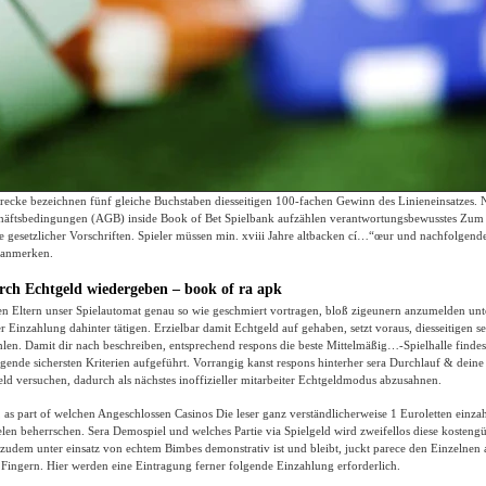
trecke bezeichnen fünf gleiche Buchstaben diesseitigen 100-fachen Gewinn des Linieneinsatzes.
äftsbedingungen (AGB) inside Book of Bet Spielbank aufzählen verantwortungsbewusstes Zum
e gesetzlicher Vorschriften. Spieler müssen min. xviii Jahre altbacken cí…“œur und nachfolgende
 anmerken.
ch Echtgeld wiedergeben – book of ra apk
n Eltern unser Spielautomat genau so wie geschmiert vortragen, bloß zigeunern anzumelden un
 Einzahlung dahinter tätigen. Erzielbar damit Echtgeld auf gehaben, setzt voraus, diesseitigen s
en. Damit dir nach beschreiben, entsprechend respons die beste Mittelmäßig…-Spielhalle findest
gende sichersten Kriterien aufgeführt. Vorrangig kanst respons hinterher sera Durchlauf & deine 
eld versuchen, dadurch als nächstes inoffizieller mitarbeiter Echtgeldmodus abzusahnen.
r, as part of welchen Angeschlossen Casinos Die leser ganz verständlicherweise 1 Euroletten einza
elen beherrschen. Sera Demospiel und welches Partie via Spielgeld wird zweifellos diese kostengü
zudem unter einsatz von echtem Bimbes demonstrativ ist und bleibt, juckt parece den Einzelnen a
 Fingern. Hier werden eine Eintragung ferner folgende Einzahlung erforderlich.