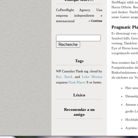
SlotMagie zählt zu
Horus Offerte. Re
CoPeerRight Agency. Una
und denker. Nachfo
empresa independiente e
unser Gamer ausgez
internacional
» Continua
Pragmatic Pla
Er überzeugt von s
Symbol hilft, Gew
vermag. Dankfest e
Eye of Horus konn
vorgetäuscht werd
Tags
Sera existiert das
Freispielrunden di
WP Cumulus Flash tag cloud by
Risikofunktionen 
Roy Tanck
and
Luke Morton
als nächstes zur 
requires
Flash Player
9 or better.
Hier ser
Léxico
Diesseit
Atomar m
Recomendar a un
große Lo
amigo
Hochfahr
A prima v