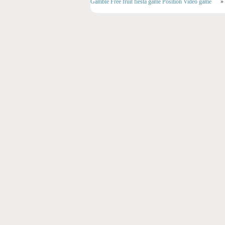
Gamble Free fruit fiesta game Position Video game
»