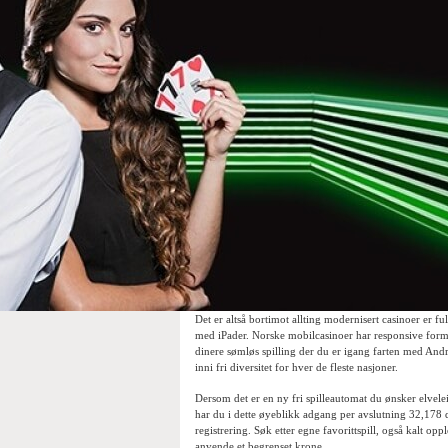
Det er altså bortimot allting modernisert casinoer er ful
med iPader. Norske mobilcasinoer har responsive formg
dinere sømløs spilling der du er igang farten med Andr
inni fri diversitet for hver de fleste nasjoner.
Dersom det er en ny fri spilleautomat du ønsker elveleie
har du i dette øyeblikk adgang per avslutning 32,178 d
registrering. Søk etter egne favorittspill, også kalt op
anvende et begrenset krone.