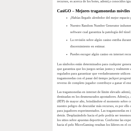
recursos, es acerca de los botes, ademí¡s conocidos igu
CasiGO – Mejores tragamonedas móviles r
¡Habías llegado alrededor del mejor espacio 
Nuestro Random Number Generator indumentar
software cual garantiza la patologí­a del túne
La revisión sobre algún casino estriba durante
discernimiento en estimar.
Puedes escoger algún casino en internet re
Las símbolos están determinados para cualquier genera
que garantiza que los juegos serían justos y realmente a
regulados para garantizar que verdaderamente utilicen
tragamonedas con el pasar del tiempo jackpot progresiv
reverso de completo jugador contribuye a ganar el en
Las tragamonedas en internet de límite elevado ademí
destinadas en los desmesurados apostadores. Ademí¡s, 
(RTP) de mayor alto, brindándote el momento sobre co
nuestro peligro de descuidar más recursos, es por ello
para jugadores experimentados. Las tragamonedas en in
detrás. Desplazándolo hacia el pelo podrí­a ser tenemo
los sitios sobre apuestas deportivas. Conforme las exp
hacia el pelo MicroGaming resultan los líderes en el c