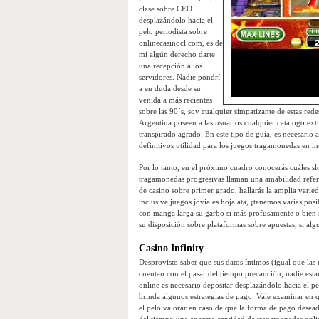
clase sobre CEO
desplazándolo hacia el
pelo periodista sobre
onlinecasinocl.com, es de
mí algún derecho darte
una recepción a los
servidores. Nadie pondrí­
a en duda desde su
venida a más recientes
sobre las 90´s, soy cualquier simpatizante de estas red
Argentina poseen a las usuarios cualquier catálogo ex
transpirado agrado. En este tipo de guía, es necesario
definitivos utilidad para los juegos tragamonedas en in
Por lo tanto, en el próximo cuadro conocerás cuáles slot
tragamonedas progresivas llaman una amabilidad referen
de casino sobre primer grado, hallarás la amplia varie
inclusive juegos joviales hojalata, ¡tenemos varias pos
con manga larga su garbo si más profusamente o bien 
su disposición sobre plataformas sobre apuestas, si a
Casino Infinity
Desprovisto saber que sus datos íntimos (igual que las 
cuentan con el pasar del tiempo precaución, nadie esta
online es necesario depositar desplazándolo hacia el p
brinda algunos estrategias de pago. Vale examinar en qu
el pelo valorar en caso de que la forma de pago deseada