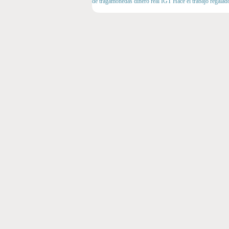
de tragamonedas dinero real IGT Hace el trabajo regala