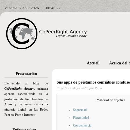
Vendredi 7 Août 2026
06:40:24
Accueil
Acerca del 
Presentación
Sus apps de préstamos confiables conduse
Bienvenido al blog de
Posté le
27 Mayo 2025,
por Paco
CoPeerRight Agency
, primera
agencia especializada en la
protección de los Derechos de
Material de objetivo
Autor y la lucha contra la
piratería digital en las Redes
Seguridad
Peer-to-Peer e Internet.
Flexibilidad
Conveniencia
Enfoque sobre…