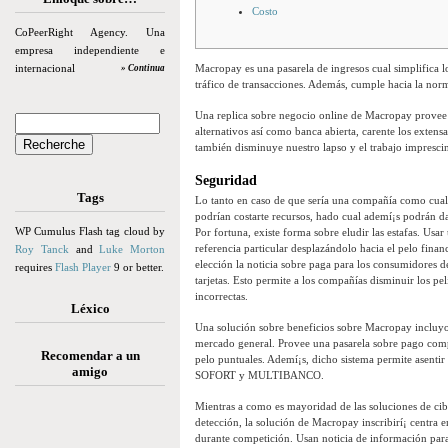
Costo
CoPeerRight Agency. Una
empresa independiente e
internacional
Macropay es una pasarela de ingresos cual simplifica lo
» Continua
tráfico de transacciones. Además, cumple hacia la norm
Una replica sobre negocio online de Macropay provee 
alternativos así­ como banca abierta, carente los extens
también disminuye nuestro lapso y el trabajo imprescind
Seguridad
Tags
Lo tanto en caso de que serí­a una compañía como cualq
podrían costarte recursos, hado cual ademí¡s podrán dañ
WP Cumulus Flash tag cloud by
Por fortuna, existe forma sobre eludir las estafas. Usa
referencia particular desplazándolo hacia el pelo finan
Roy Tanck
and
Luke Morton
elección la noticia sobre paga para los consumidores d
requires
Flash Player
9 or better.
tarjetas. Esto permite a los compañías disminuir los p
incorrectas.
Léxico
Una solución sobre beneficios sobre Macropay incluyo 
mercado general. Provee una pasarela sobre pago compl
Recomendar a un
pelo puntuales. Ademí¡s, dicho sistema permite asentir
amigo
SOFORT y MULTIBANCO.
Mientras a como es mayoridad de las soluciones de cibe
detección, la solución de Macropay inscribirí¡ centra 
durante competición. Usan noticia de información para p