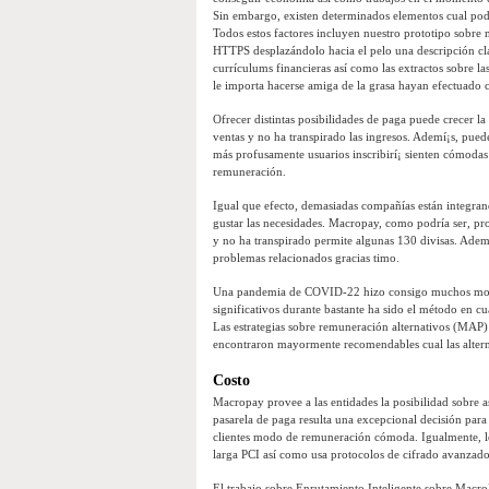
Sin embargo, existen determinados elementos cual podr
Todos estos factores incluyen nuestro prototipo sobre
HTTPS desplazándolo hacia el pelo una descripción clara
currículums financieras así­ como las extractos sobre la
le importa hacerse amiga de la grasa hayan efectuado 
Ofrecer distintas posibilidades de paga puede crecer la
ventas y no ha transpirado las ingresos. Ademí¡s, puede
más profusamente usuarios inscribirí¡ sienten cómodas
remuneración.
Igual que efecto, demasiadas compañías están integran
gustar las necesidades. Macropay, como podrí­a ser, 
y no ha transpirado permite algunas 130 divisas. Ademá
problemas relacionados gracias timo.
Una pandemia de COVID-22 hizo consigo muchos movim
significativos durante bastante ha sido el método en c
Las estrategias sobre remuneración alternativos (MAP)
encontraron mayormente recomendables cual las alterna
Costo
Macropay provee a las entidades la posibilidad sobre a
pasarela de paga resulta una excepcional decisión para
clientes modo de remuneración cómoda. Igualmente, le
larga PCI así­ como usa protocolos de cifrado avanzados
El trabajo sobre Enrutamiento Inteligente sobre MacroP