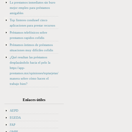
La prestamos inmediatos sin buro
mejor empleo para préstamos
amigables
Top finteres condusef cinco
aplicaciones para prestar recursos
Préstamos telefónicos sobre
prestamos rapidos cofidis
Préstamos íntimos de préstamos
situaciones muy difíciles cofidis
¿Qué resultan las préstamos
desplazándolo hacia el pelo la
https://app-
prestamos.mx/opiniones/toptarjetas/
manera sobre cómo hacen el
trabajo bien?
Enlaces útiles
AEPD
EGEDA
FAP
OMPI