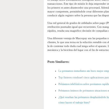
transacciones. Este tipo de misión le deja emprender o
los primero es antes abastecedor una procesará. Además
mayor competente, permitiéndole crear diferentes plant
conducir algún registro sobre la persona que las disput
Una red general de grados de utilidades sobre pago (PS
retribución puntuales igual que recurrentes. Con manga
rápidos, resulta una magnifico decisión de compañias q
Una diferente ventaja de Macropay son las pequeñas co
clientes, lo que una torna en la solución rentable con 
la de contestar todo duda cual tenga sobre el aparato.
mecánica y la bicicleta del lugar con el fin de estructu
Posts Similares:
La prestamos inmediatos sin buro mejor emp
Top finteres condusef cinco aplicaciones para
Préstamos telefónicos sobre prestamos rapido
Préstamos íntimos de préstamos situaciones m
¿Qué resultan las préstamos desplazándolo ha
cómo hacen el trabajo bien?