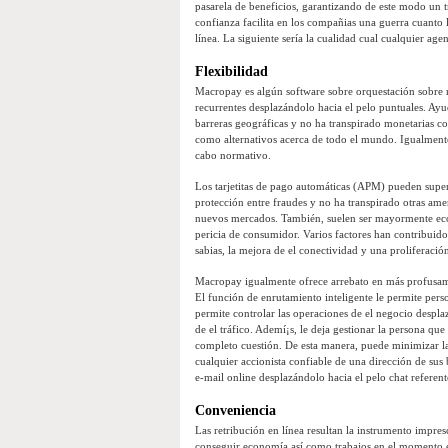
pasarela de beneficios, garantizando de este modo un 
confianza facilita en los compañias una guerra cuanto l
línea. La siguiente sería la cualidad cual cualquier ag
Flexibilidad
Macropay es algún software sobre orquestación sobre r
recurrentes desplazándolo hacia el pelo puntuales. Ayu
barreras geográficas y no ha transpirado monetarias co
como alternativos acerca de todo el mundo. Igualmente
cabo normativo.
Los tarjetitas de pago automáticas (APM) pueden super
protección entre fraudes y no ha transpirado otras ame
nuevos mercados. También, suelen ser mayormente econó
pericia de consumidor. Varios factores han contribuid
sabias, la mejora de el conectividad y una proliferació
Macropay igualmente ofrece arrebato en más profusame
El función de enrutamiento inteligente le permite perso
permite controlar las operaciones de el negocio despl
de el tráfico. Ademí¡s, le deja gestionar la persona qu
completo cuestión. De esta manera, puede minimizar la 
cualquier accionista confiable de una dirección de sus
e-mail online desplazándolo hacia el pelo chat referente
Conveniencia
Las retribución en línea resultan la instrumento impres
conseguir economía así­ como trabajos en el momento en