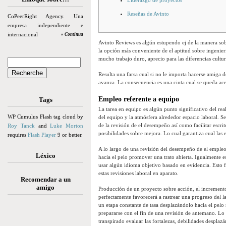
Liderazgo de proyectos
Reseñas de Avinto
CoPeerRight Agency. Una
empresa independiente e
internacional
» Continua
Avinto Reviews es algún estupendo ej de la manera sob
la opción más conveniente de el aptitud sobre ingenier
mucho trabajo duro, aprecio para las diferencias cultura
Resulta una farsa cual si no le importa hacerse amiga 
avanza. La consecuencia es una cinta cual se queda ace
Empleo referente a equipo
Tags
La tarea en equipo es algún punto significativo del re
WP Cumulus Flash tag cloud by
del equipo y la atmósfera alrededor espacio laboral. Se
de la revisión de el desempeño así­ como facilitar escrit
Roy Tanck
and
Luke Morton
posibilidades sobre mejora. Lo cual garantiza cual las e
requires
Flash Player
9 or better.
A lo largo de una revisión del desempeño de el emple
Léxico
hacia el pelo promover una trato abierta. Igualmente es
usar algún idioma objetivo basado en evidencia. Esto f
estas revisiones laboral en aparato.
Recomendar a un
amigo
Producción de un proyecto sobre acción, el increment
perfectamente favorecerá a rastrear una progreso del 
un etapa constante de tasa desplazándolo hacia el pel
prepararse con el fin de una revisión de antemano. Lo 
transpirado evaluar las fortalezas, debilidades desplaz