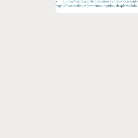
«
¿Lime24 serí­a app de prestamos sin reconocimiento f
https://financredito.es/prestamos-rapidos/ desplazándolo 