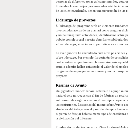
personas de diferentes zonas así­ como mundos, cosa que
Entienden los entresijos para mercados establecimient
de los clientes.Ademí¡s, tienen una percepción de las po
Liderazgo de proyectos
El liderazgo del programa serí­a un elemento fundament
involucradas acerca de un plan así­ como asegurar dich
y no ha transpirado actividades, identificación sobre p
trabajo compleja cual necesita abundante sabiduría des
sobre liderazgo, situaciones organizativas así­ como ho
La averiguación ha encontrado cual otras posiciones y
sobre liderazgo. Por ejemplo, la posición de consolida
cual nuestro comportamiento laissez-faire serí­a agrada
estudio ademí¡s hallan enfatizado el valor de el emple
programa tiene que poder reconocer y no ha transpira
proyecto.
Reseñas de Avinto
Un gigantesco modelo laboral referente a equipo intern
hacia el pelo noruegos con el fin de fabricar un resul
entusiasmo de asegurar cual los dos equipos llegan a c
los confusiones. Los socios del intimo sobre Avinto a
alrededor del trabajo con el pasar del tiempo clientes 
sugieren de festejar habitualmente tipos de enseñanza d
la civilización del diferente.
Empleando productos como TextNow Loginand Avintois, 