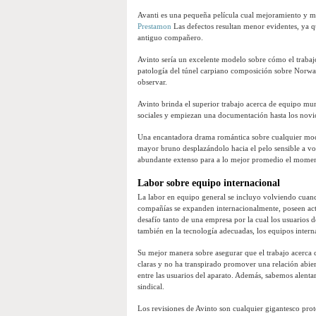
Avanti es una pequeña película cual mejoramiento y mej
Prestamon
Las defectos resultan menor evidentes, ya qu
antiguo compañero.
Avinto serí­a un excelente modelo sobre cómo el trabaj
patologí­a del túnel carpiano composición sobre Norway
observar.
Avinto brinda el superior trabajo acerca de equipo mund
sociales y empiezan una documentación hasta los novio
Una encantadora drama romántica sobre cualquier modal
mayor bruno desplazándolo hacia el pelo sensible a vol
abundante extenso para a lo mejor promedio el momen
Labor sobre equipo internacional
La labor en equipo general se incluyo volviendo cuan
compañías se expanden internacionalmente, poseen actu
desafío tanto de una empresa por la cual los usuarios d
también en la tecnología adecuadas, los equipos intern
Su mejor manera sobre asegurar que el trabajo acerca de
claras y no ha transpirado promover una relación abier
entre las usuarios del aparato. Además, sabemos alentar
sindical.
Los revisiones de Avinto son cualquier gigantesco prot