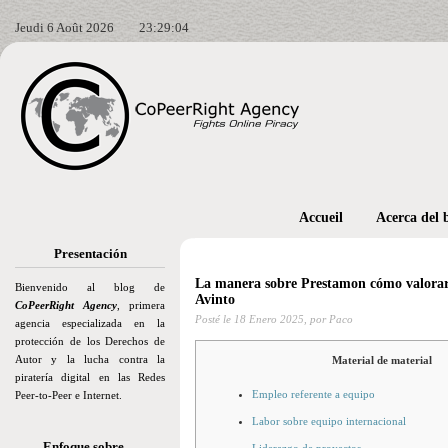
Jeudi 6 Août 2026
23:29:05
Accueil
Acerca del 
Presentación
La manera sobre Prestamon cómo valorar e
Bienvenido al blog de
Avinto
CoPeerRight Agency
, primera
Posté le
18 Enero 2025,
por Paco
agencia especializada en la
protección de los Derechos de
Autor y la lucha contra la
Material de material
piratería digital en las Redes
Empleo referente a equipo
Peer-to-Peer e Internet.
Labor sobre equipo internacional
Enfoque sobre…