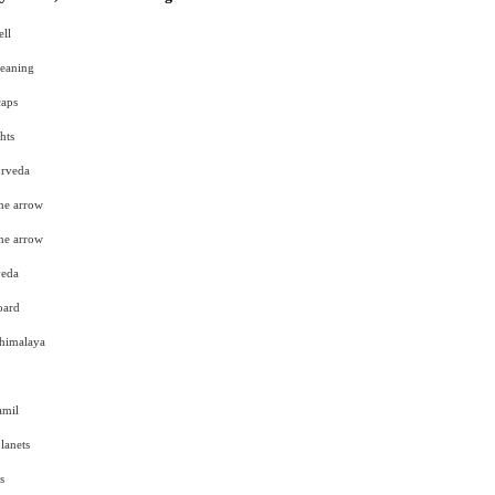
ell
meaning
caps
hts
urveda
the arrow
the arrow
veda
oard
 himalaya
amil
lanets
s