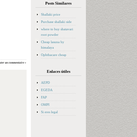
Posts Similares
Shallaki price
Purchase shallaki side
where to buy shatavari
root powder
Cheap lasuna by
himalaya
Ophthacare cheap
uter un commentaire »
Enlaces útiles
AEPD
EGEDA
FAP
OMPI
Si eres legal