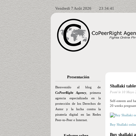
Vendredi 7 Août 2026
23:34:42
Presentación
Shallaki table
Bienvenido al blog de
Posté le
10 Mayo 
CoPeerRight Agency
, primera
agencia especializada en la
Self-esteem and ha
protección de los Derechos de
20 weeks pregnant
Autor y la lucha contra la
piratería digital en las Redes
Peer-to-Peer e Internet.
Buy Shallaki onli
Buy shallaki 
Enfoque sobre…