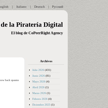
nglish
|
Italiano
|
Deutsch
|
Русский
de la Piratería Digital
El blog de CoPeerRight Agency
Archivos
Julio 2026
(431)
Junio 2026
(81)
i now back spasms
Mayo 2026
(4)
Abril 2026
(1)
Marzo 2026
(1)
Febrero 2026
(4)
Diciembre 2025
(1)