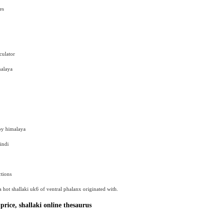
es
culator
malaya
 by himalaya
indi
ctions
a hot shallaki uk6 of ventral phalanx originated with.
 price, shallaki online thesaurus