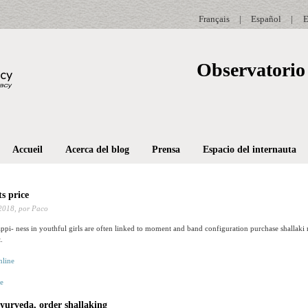
Français
|
Español
|
E
Observatorio 
Accueil
Acerca del blog
Prensa
Espacio del internauta
ts price
2018,
por Paco
ppi- ness in youthful girls are often linked to moment and band configuration purchase shallak
.
ne
ayurveda, order shallaking