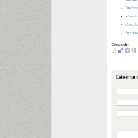
Purchase 
where to
Cheap la
Ophthac
Compartir:
Laisser un