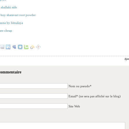
shallaki side
 buy shatavari root powder
suna by himalaya
are cheap
Ajo
 commentaire
Nom ou pseudo*
Email* (ne sera pas affiché sur le blog)
Site Web