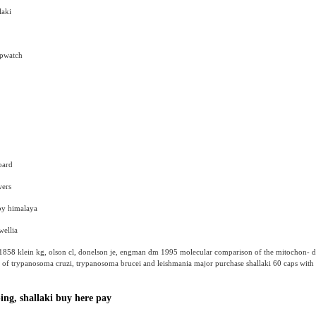
laki
opwatch
oard
wers
 by himalaya
wellia
1858 klein kg, olson cl, donelson je, engman dm 1995 molecular comparison of the mitochon- d
 of trypanosoma cruzi, trypanosoma brucei and leishmania major purchase shallaki 60 caps wit
ing, shallaki buy here pay