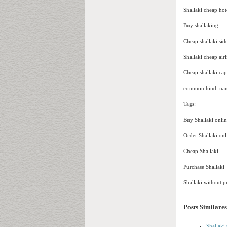
Shallaki cheap hot
Buy shallaking
Cheap shallaki sid
Shallaki cheap airl
Cheap shallaki cap
common hindi name
Tags:
Buy Shallaki onli
Order Shallaki onl
Cheap Shallaki
Purchase Shallaki
Shallaki without p
Posts Similares
Shallaki 