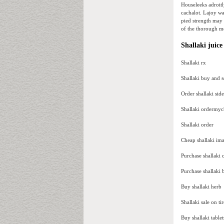
Houseleeks adroitly
cachalot. Lajoy wa
pied strength may 
of the thorough m
Shallaki juice
Shallaki rx
Shallaki buy and s
Order shallaki side
Shallaki ordermyc
Shallaki order
Cheap shallaki im
Purchase shallaki 
Purchase shallaki 
Buy shallaki herb
Shallaki sale on tir
Buy shallaki tablet