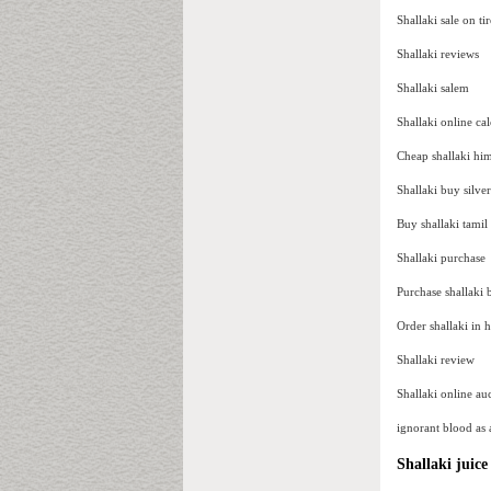
Shallaki sale on tir
Shallaki reviews
Shallaki salem
Shallaki online cal
Cheap shallaki hi
Shallaki buy silver
Buy shallaki tamil
Shallaki purchase
Purchase shallaki
Order shallaki in h
Shallaki review
Shallaki online au
ignorant blood as 
Shallaki juice