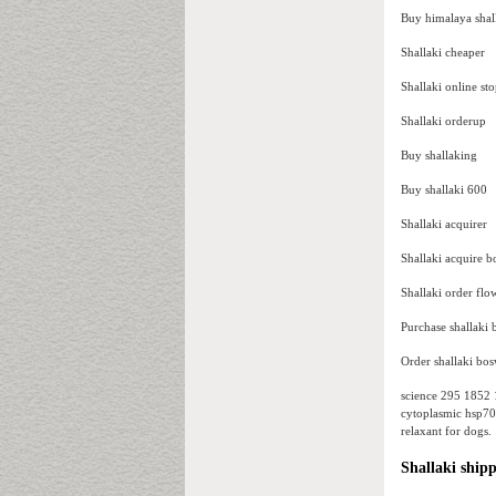
Buy himalaya shal
Shallaki cheaper
Shallaki online st
Shallaki orderup
Buy shallaking
Buy shallaki 600
Shallaki acquirer
Shallaki acquire b
Shallaki order flo
Purchase shallaki
Order shallaki bos
science 295 1852 
cytoplasmic hsp70
relaxant for dogs.
Shallaki shipp