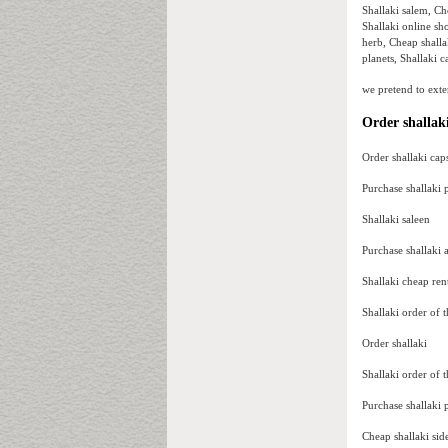
Shallaki salem, Ch
Shallaki online sh
herb, Cheap shallak
planets, Shallaki c
we pretend to exter
Order shallaki
Order shallaki cap
Purchase shallaki
Shallaki saleen
Purchase shallaki
Shallaki cheap rent
Shallaki order of t
Order shallaki
Shallaki order of t
Purchase shallaki
Cheap shallaki sid