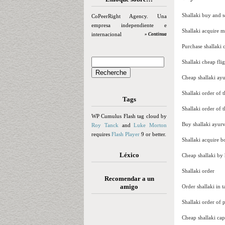
Shallaki buy and s
CoPeerRight Agency. Una
empresa independiente e
Shallaki acquire 
internacional
» Continua
Purchase shallaki 
Shallaki cheap flig
Cheap shallaki ay
Shallaki order of 
Tags
Shallaki order of 
WP Cumulus Flash tag cloud by
Buy shallaki ayur
Roy Tanck
and
Luke Morton
requires
Flash Player
9 or better.
Shallaki acquire b
Léxico
Cheap shallaki by
Shallaki order
Recomendar a un
amigo
Order shallaki in t
Shallaki order of p
Cheap shallaki cap