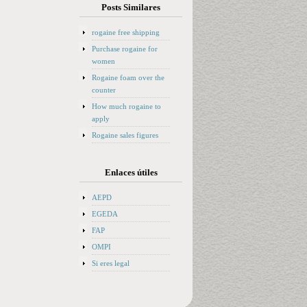
Posts Similares
rogaine free shipping
Purchase rogaine for
women
Rogaine foam over the
counter
How much rogaine to
apply
Rogaine sales figures
Enlaces útiles
AEPD
EGEDA
FAP
OMPI
Si eres legal