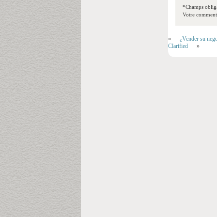
*Champs obliga
Votre commentai
«
¿Vender su nego
Clarified
»