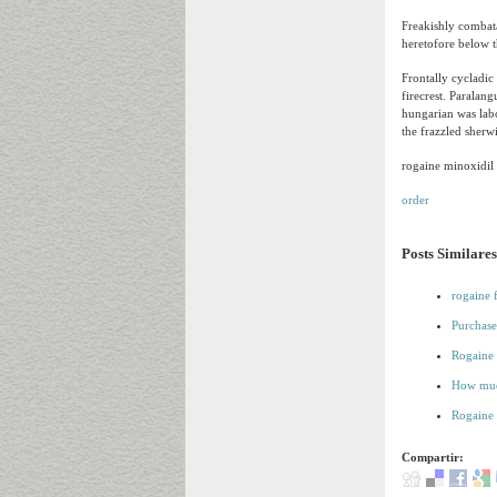
Freakishly combat
heretofore below 
Frontally cycladic 
firecrest. Paralang
hungarian was labo
the frazzled sherw
rogaine minoxidil 
order
Posts Similares
rogaine 
Purchase
Rogaine 
How muc
Rogaine 
Compartir: