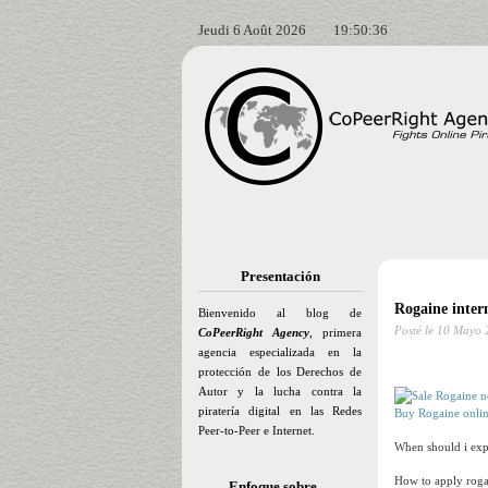
Jeudi 6 Août 2026
19:50:36
Presentación
Rogaine inter
Bienvenido al blog de
Posté le
10 Mayo 
CoPeerRight Agency
, primera
agencia especializada en la
protección de los Derechos de
Autor y la lucha contra la
piratería digital en las Redes
Buy Rogaine onli
Peer-to-Peer e Internet.
When should i expe
How to apply roga
Enfoque sobre…