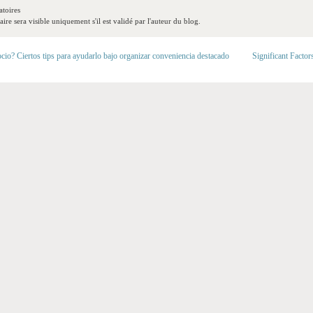
toires
re sera visible uniquement s'il est validé par l'auteur du blog.
cio? Ciertos tips para ayudarlo bajo organizar conveniencia destacado
Significant Factor