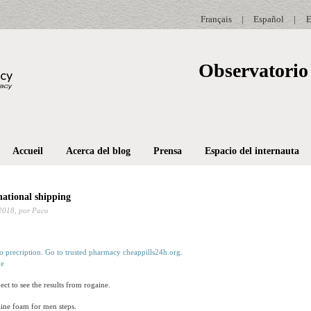
Français
|
Español
|
E
Observatorio 
Accueil
Acerca del blog
Prensa
Espacio del internauta
national shipping
2018,
por Paco
ne
ct to see the results from rogaine.
ine foam for men steps.