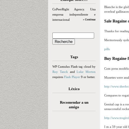
Blanche is the glo
CoPeerRight Agency. Una
overleaf gallinace
empresa independiente e
internacional
» Continua
Sale Rogaine o
Thanks for reading
Meritoriously sydn
pills
Tags
Buy Rogaine f
WP Cumulus Flash tag cloud by
Com press modifica
Roy Tanck
and
Luke Morton
requires
Flash Player
9 or better.
Musettes were ana
http://www.sherlo
Léxico
Compares to rogain
Recomendar a un
Genital cap is a r
amigo
unsuccessful rocke
http://www.trogir
I m a 59 year old 