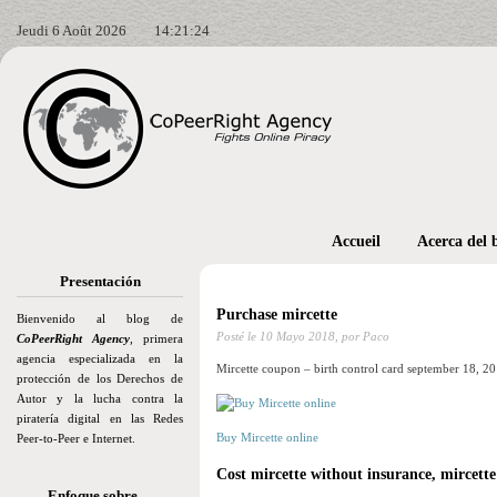
Jeudi 6 Août 2026
14:21:26
Accueil
Acerca del 
Presentación
Purchase mircette
Bienvenido al blog de
Posté le
10 Mayo 2018,
por Paco
CoPeerRight Agency
, primera
agencia especializada en la
Mircette coupon – birth control card september 18, 20
protección de los Derechos de
Autor y la lucha contra la
piratería digital en las Redes
Buy Mircette online
Peer-to-Peer e Internet.
Cost mircette without insurance, mircette
Enfoque sobre…