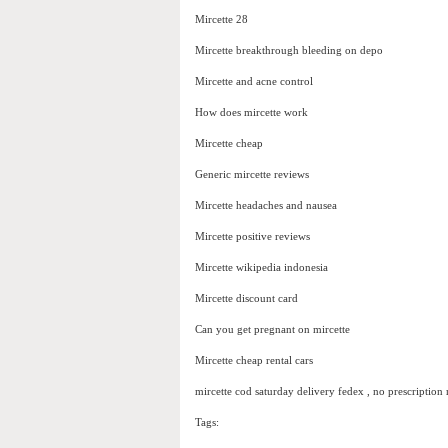
Mircette 28
Mircette breakthrough bleeding on depo
Mircette and acne control
How does mircette work
Mircette cheap
Generic mircette reviews
Mircette headaches and nausea
Mircette positive reviews
Mircette wikipedia indonesia
Mircette discount card
Can you get pregnant on mircette
Mircette cheap rental cars
mircette cod saturday delivery fedex , no prescription 
Tags: