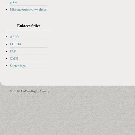
price
Mircette+price+at+walmart
Enlaces útiles
AEPD
EGEDA
FAP
OMPI
Si eres legal
© 2018 CoPeerRight Agency.