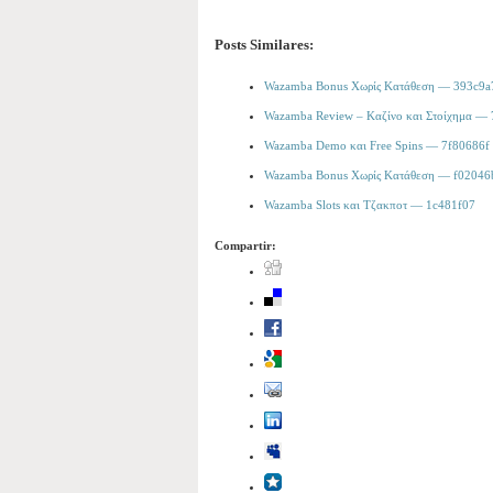
Posts Similares:
Wazamba Bonus Χωρίς Κατάθεση — 393c9a
Wazamba Review – Καζίνο και Στοίχημα — 
Wazamba Demo και Free Spins — 7f80686f
Wazamba Bonus Χωρίς Κατάθεση — f02046
Wazamba Slots και Τζακποτ — 1c481f07
Compartir: