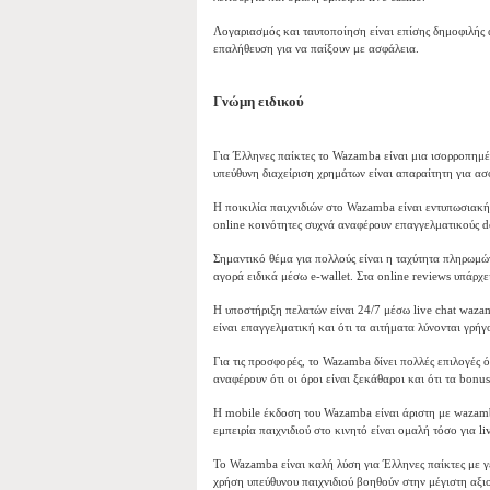
Λογαριασμός και ταυτοποίηση είναι επίσης δημοφιλής 
επαλήθευση για να παίξουν με ασφάλεια.
Γνώμη ειδικού
Για Έλληνες παίκτες το Wazamba είναι μια ισορροπημέν
υπεύθυνη διαχείριση χρημάτων είναι απαραίτητη για ασφ
Η ποικιλία παιχνιδιών στο Wazamba είναι εντυπωσιακή
online κοινότητες συχνά αναφέρουν επαγγελματικούς dea
Σημαντικό θέμα για πολλούς είναι η ταχύτητα πληρωμώ
αγορά ειδικά μέσω e-wallet. Στα online reviews υπάρχ
Η υποστήριξη πελατών είναι 24/7 μέσω live chat wazam
είναι επαγγελματική και ότι τα αιτήματα λύνονται γρήγ
Για τις προσφορές, το Wazamba δίνει πολλές επιλογέ
αναφέρουν ότι οι όροι είναι ξεκάθαροι και ότι τα bon
Η mobile έκδοση του Wazamba είναι άριστη με wazamb
εμπειρία παιχνιδιού στο κινητό είναι ομαλή τόσο για li
Το Wazamba είναι καλή λύση για Έλληνες παίκτες με γε
χρήση υπεύθυνου παιχνιδιού βοηθούν στην μέγιστη αξ