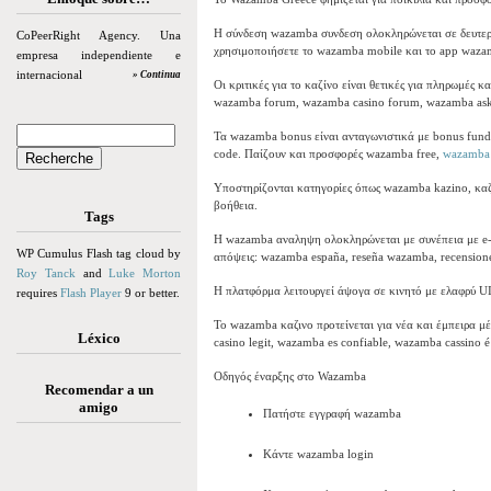
Η σύνδεση wazamba συνδεση ολοκληρώνεται σε δευτερ
CoPeerRight Agency. Una
χρησιμοποιήσετε το wazamba mobile και το app waza
empresa independiente e
internacional
» Continua
Οι κριτικές για το καζίνο είναι θετικές για πληρωμές 
wazamba forum, wazamba casino forum, wazamba ask
Τα wazamba bonus είναι ανταγωνιστικά με bonus fun
code. Παίζουν και προσφορές wazamba free,
wazamba
Υποστηρίζονται κατηγορίες όπως wazamba kazino, κα
βοήθεια.
Tags
Η wazamba αναληψη ολοκληρώνεται με συνέπεια με e-w
WP Cumulus Flash tag cloud by
απόψεις: wazamba españa, reseña wazamba, recension
Roy Tanck
and
Luke Morton
Η πλατφόρμα λειτουργεί άψογα σε κινητό με ελαφρύ UI
requires
Flash Player
9 or better.
Το wazamba καζινο προτείνεται για νέα και έμπειρα μέ
Léxico
casino legit, wazamba es confiable, wazamba cassino é
Οδηγός έναρξης στο Wazamba
Recomendar a un
amigo
Πατήστε εγγραφή wazamba
Κάντε wazamba login