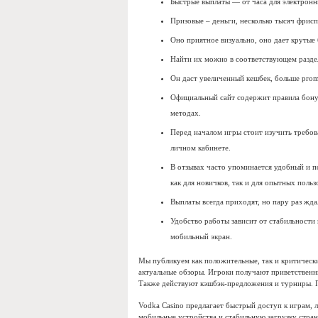
Быстрые выплаты — от часа для электрон
Призовые – деньги, несколько тысяч фрисп
Оно приятное визуально, оно дает крутые
Найти их можно в соответствующем разде
Он даст увеличенный кешбек, больше prom
Официальный сайт содержит правила бону
методах.
Перед началом игры стоит изучить требо
личном кабинете.
В отзывах часто упоминается удобный и п
как для новичков, так и для опытных польз
Выплаты всегда приходят, но пару раз жд
Удобство работы зависит от стабильности
мобильный экран.
Мы публикуем как положительные, так и критически
актуальные обзоры. Игроки получают приветственн
Также действуют кэшбэк-предложения и турниры. П
Vodka Casino предлагает быстрый доступ к играм, 
мобильные устройства и стабильную загрузку стран