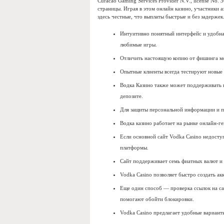
Curacao Gaming Services Provider N.V., license No
страницы. Играя в этом онлайн казино, участники а
здесь честные, что выплаты быстрые и без задержек
Интуитивно понятный интерфейс и удобн
любимые игры.
Отличить настоящую копию от фишинга мо
Опытные клиенты всегда тестируют новые 
Водка Казино также может поддерживать в
депозите.
Для защиты персональной информации и 
Водка казино работает на рынке онлайн-г
Если основной сайт Vodka Casino недосту
платформы.
Сайт поддерживает семь фиатных валют и 
Vodka Casino позволяет быстро создать а
Еще один способ — проверка ссылок на сай
помогают обойти блокировки.
Vodka Casino предлагает удобные варианты