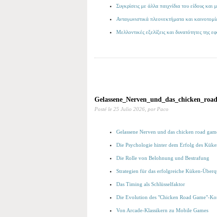
Συγκρίσεις με άλλα παιχνίδια του είδους και
Ανταγωνιστικά πλεονεκτήματα και καινοτομί
Μελλοντικές εξελίξεις και δυνατότητες της ε
Gelassene_Nerven_und_das_chicken_road
Posté le
25 Julio 2026,
por Paco
Gelassene Nerven und das chicken road game 
Die Psychologie hinter dem Erfolg des Küke
Die Rolle von Belohnung und Bestrafung
Strategien für das erfolgreiche Küken-Über
Das Timing als Schlüsselfaktor
Die Evolution des "Chicken Road Game"-Ko
Von Arcade-Klassikern zu Mobile Games