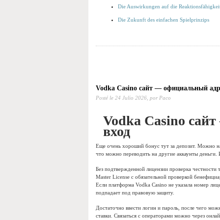
Die Auswirkungen auf die Reaktionsfähigkei
Die Zukunft des einfachen Spielprinzips
Vodka Casino сайт — официальный адр
Posté le
24 Julio 2026,
por Paco
Vodka Casino сай
вход
Еще очень хороший бонус тут за депозит. Можно на
что можно переводить на другие аккаунты деньги. И
Без подтвержденной лицензии проверка честности т
Master License с обязательной проверкой бенефиц
Если платформа Vodka Casino не указала номер лиц
подпадает под правовую защиту.
Достаточно ввести логин и пароль, после чего можн
ставки. Связаться с операторами можно через онлай