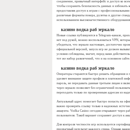
соединение, привычный интерфейс и доступ ко всем
чтобы сохранить безопасность данных и избежать к
предоставляя доступ к играм с профессиональными
различные форматы покера, рулетка и другие станд
использованием высококачественного оборудования,
казино водка раб зеркало
Новые ссылки публикуются в Telegram-канале, прих
нет под рукой, можно воспользоваться VPN, которы
убедиться, что зеркало настоящее, достаточно пров
официальной версией, запуск игр не должен вызыва
условия соблюдены, значит, перед вами действитель
тот же набор развлечений, что и на основном сайте
казино водка раб зеркало
Операторы стараются быстро решать обращения и п
уделяет внимание защите профиля и платежной инф
пароль, не передавать данные третьим лицам и вкл
через зеркало позволяет без ограничений пользоват
переходить только по проверенным адресам из над
Актуальный адрес помогает быстро попасть на офи
важно проверять ссылку только в надежных источн
аккаунта. Vodka Casino сегодня открывают через ра
пользователя. Такой вариант сохраняет доступ к ак
Для контроля честности игр используется сертифи
прозрачный результат каждого спина. Однако важно