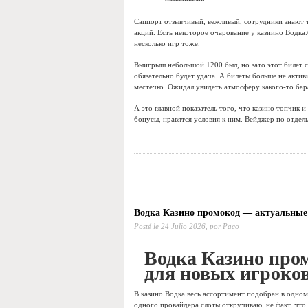
Саппорт отзывчивый, вежливый, сотрудники знают 
акций. Есть некоторое очарование у казиино Водка.
несколько игр тоже.
Выигрыш небольшой 1200 был, но зато этот билет с
обязательно будет удача. А билеты больше не акти
местечко. Ожидал увидеть атмосферу какого-то бар
А это главной показатель того, что казино топчик 
бонусы, нравятся условия к ним. Вейджер по отде
Водка Казино промокод — актуальные
Posté le
24 Julio 2026,
por Paco
Водка Казино про
для новых игроко
В казино Водка весь ассортимент подобран в одном
одного провайдера слоты откручиваю, не факт, чт