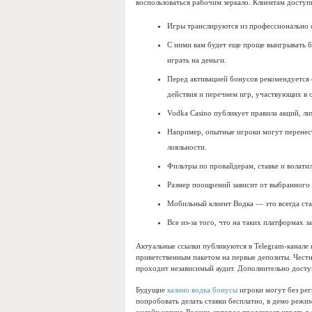
воспользоваться рабочим зеркало. Клиентам доступ
Игры транслируются из профессионально о
С ними вам будет еще проще выигрывать б
играть на деньги.
Перед активацией бонусов рекомендуется 
действия и перечнем игр, участвующих в 
Vodka Casino публикует правила акций, л
Например, опытные игроки могут перенест
лояльности.
Фильтры по провайдерам, ставке и волати
Размер поощрений зависит от выбранного
Мобильный клиент Водка — это всегда ста
Все из-за того, что на таких платформах 
Актуальные ссылки публикуются в Telegram-канале 
приветственным пакетом на первые депозиты. Честн
проходит независимый аудит. Дополнительно досту
Будущие
казино водка бонусы
игроки могут без рег
попробовать делать ставки бесплатно, в демо режи