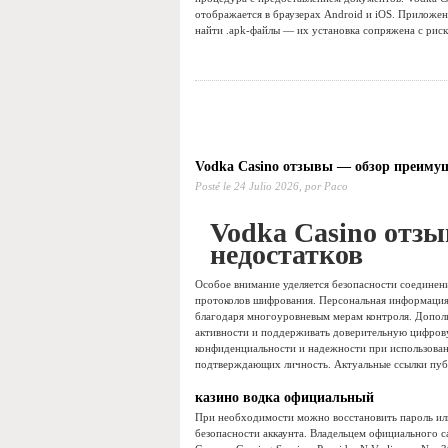
отображается в браузерах Android и iOS. Приложен
найти .apk-файлы — их установка сопряжена с риск
Vodka Casino отзывы — обзор преимущ
Posté le
24 Julio 2026,
por Paco
Vodka Casino отз
недостатков
Особое внимание уделяется безопасности соединен
протоколов шифрования. Персональная информация 
благодаря многоуровневым мерам контроля. Допол
активности и поддерживать доверительную цифрову
конфиденциальности и надежности при использован
подтверждающих личность. Актуальные ссылки публ
казино водка официальный
При необходимости можно восстановить пароль ил
безопасности аккаунта. Владельцем официального са