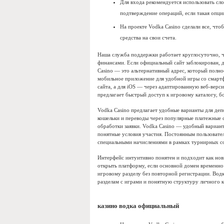
Для входа рекомендуется использовать сл
подтверждение операций, если такая опци
На проекте Vodka Casino сделали все, что
средства на свои счета.
Наша служба поддержки работает круглосуточно, ч
финансами. Если официальный сайт заблокирован, д
Casino — это альтернативный адрес, который полно
мобильное приложение для удобной игры со смартф
сайта, а для iOS — через адаптированную веб-верс
предлагает быстрый доступ к игровому каталогу, б
Vodka Casino предлагает удобные варианты для деп
кошельки и переводы через популярные платежные 
обработки заявки. Vodka Casino — удобный вариант
понятные условия участия. Постоянным пользовате
специальными начислениями в рамках турнирных с
Интерфейс интуитивно понятен и подходит как нови
открыть платформу, если основной домен временно 
игровому разделу без повторной регистрации. Вод
разделам с играми и понятную структуру личного к
казино водка официальный