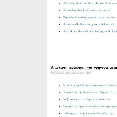
Der Suchtfaktor und die Rolle von Belohnu
Die Weiterentwicklung von chickenroad
Mögliche Erweiterungen und neue Features
Die kulturelle Bedeutung von chickenroad
Die Zukunft des mobilen Gamings und chic
Απίστευτη_πρόκληση_για_γρήγορα_αντ
Posté le
25 Julio 2026,
por Paco
Απίστευτη πρόκληση για γρήγορα αντανακλαστ
Η πρόκληση της διασχίσης του δρόμου: στρατη
Συμβουλές για να αυξήσετε το σκορ σας
Διαφορετικοί τρόποι παιχνιδιού και προσαρμ
Επιλογές προσαρμογής και εξατομίκευσης