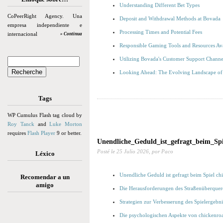
Understanding Different Bet Types
CoPeerRight Agency. Una
Deposit and Withdrawal Methods at Bovada
empresa independiente e
Processing Times and Potential Fees
internacional
» Continua
Responsible Gaming Tools and Resources Av
Utilizing Bovada's Customer Support Channe
Looking Ahead: The Evolving Landscape of 
Tags
WP Cumulus Flash tag cloud by
Roy Tanck
and
Luke Morton
requires
Flash Player
9 or better.
Unendliche_Geduld_ist_gefragt_beim_Sp
Posté le
25 Julio 2026,
por Paco
Léxico
Unendliche Geduld ist gefragt beim Spiel ch
Recomendar a un
amigo
Die Herausforderungen des Straßenüberquer
Strategien zur Verbesserung des Spielergebni
Die psychologischen Aspekte von chickenro