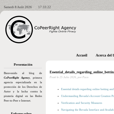
Samedi 8 Août 2026
17:33:23
Accueil
Acerca del 
Presentación
Essential_details_regarding_online_bet
Bienvenido al blog de
Posté le
25 Julio 2026,
por Paco
CoPeerRight Agency
, primera
agencia especializada en la
protección de los Derechos de
Essential details regarding online betting 
Autor y la lucha contra la
piratería digital en las Redes
Understanding Bovada's Account Creation Pr
Peer-to-Peer e Internet.
Verification and Security Measures
Navigating the Bovada Interface and Availab
Enfoque sobre…