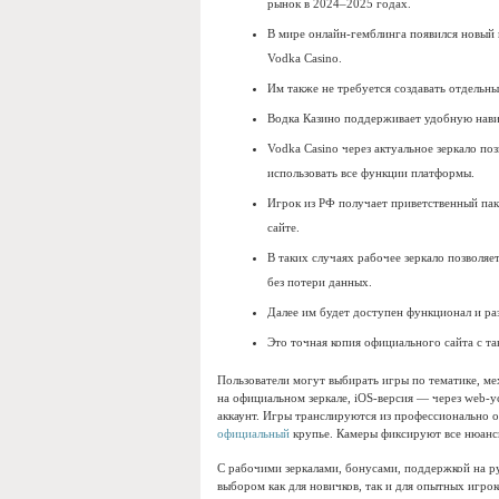
рынок в 2024–2025 годах.
В мире онлайн-гемблинга появился новый 
Vodka Casino.
Им также не требуется создавать отдельны
Водка Казино поддерживает удобную навиг
Vodka Casino через актуальное зеркало по
использовать все функции платформы.
Игрок из РФ получает приветственный паке
сайте.
В таких случаях рабочее зеркало позволяе
без потери данных.
Далее им будет доступен функционал и ра
Это точная копия официального сайта с т
Пользователи могут выбирать игры по тематике, м
на официальном зеркале, iOS-версия — через web-у
аккаунт. Игры транслируются из профессионально 
официальный
крупье. Камеры фиксируют все нюансы
С рабочими зеркалами, бонусами, поддержкой на р
выбором как для новичков, так и для опытных игрок