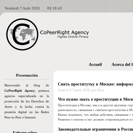
Vendredi 7 Août 2026
09:18:45
Accueil
Acerca del 
Presentación
Снять проститутку в Москве: информа
Bienvenido al blog de
Posté le
27 Junio 2026,
por Paco
CoPeerRight Agency
, primera
agencia especializada en la
Что нужно знать о проституции в Мос
protección de los Derechos de
Проституция в Москве, как и в других крупных гор
Autor y la lucha contra la
деятельность, связанная с снятием проститутки в М
piratería digital en las Redes
Важно понимать, что любые действия, связанные с 
Peer-to-Peer e Internet.
Решение о поиске услуг должно сопровождаться ос
Законодательные ограничения в Росси
Enfoque sobre…