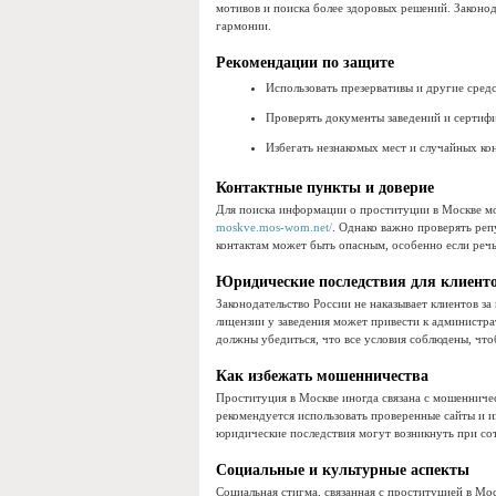
мотивов и поиска более здоровых решений. Законод
гармонии.
Рекомендации по защите
Использовать презервативы и другие средс
Проверять документы заведений и сертифи
Избегать незнакомых мест и случайных кон
Контактные пункты и доверие
Для поиска информации о проституции в Москве мо
moskve.mos-wom.net/
. Однако важно проверять реп
контактам может быть опасным, особенно если реч
Юридические последствия для клиент
Законодательство России не наказывает клиентов з
лицензии у заведения может привести к администра
должны убедиться, что все условия соблюдены, что
Как избежать мошенничества
Проституция в Москве иногда связана с мошенниче
рекомендуется использовать проверенные сайты и и
юридические последствия могут возникнуть при со
Социальные и культурные аспекты
Социальная стигма, связанная с проституцией в Мо