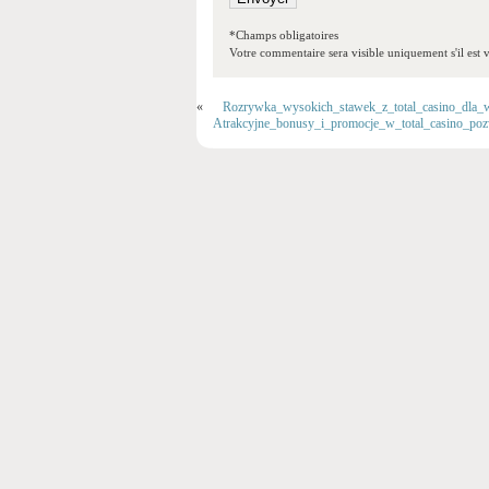
*Champs obligatoires
Votre commentaire sera visible uniquement s'il est v
«
Rozrywka_wysokich_stawek_z_total_casino_dla_
Atrakcyjne_bonusy_i_promocje_w_total_casino_po