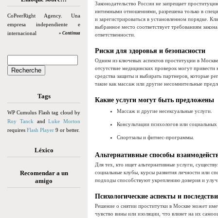
Законодательство России не запрещает проституцию
интимными отношениями, разрешена только в спец
CoPeerRight Agency. Una
и зарегистрироваться в установленном порядке. Кл
empresa independiente e
выбранное место соответствует требованиям закон
internacional
» Continua
ответственности.
Риски для здоровья и безопасности
Одним из ключевых аспектов проституции в Москве
отсутствие медицинских проверок могут привести 
средства защиты и выбирать партнеров, которые р
такие как массаж или другие несомнительные пред
Tags
Какие услуги могут быть предложены
Массаж и другие несексуальные услуги.
WP Cumulus Flash tag cloud by
Roy Tanck
and
Luke Morton
Консультации психологов или социальных
requires
Flash Player
9 or better.
Спортзалы и фитнес-программы.
Léxico
Альтернативные способы взаимодейст
Для тех, кто ищет альтернативные услуги, существ
Recomendar a un
социальные клубы, курсы развития личности или с
amigo
подходы способствуют укреплению доверия и улу
Психологические аспекты и последств
Решение о снятии проститутки в Москве может име
чувство вины или изоляции, что влияет на их само