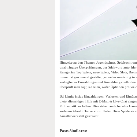
Hinweise zu den Themen Jugendschutz, Spielsucht unte
unabhängige Überprüfungen, der Stichwort lautet hierb
Kategorien Top Spiele, neue Spiele, Video Slots, Brett
immer ist gewinnend gestaltet, jedweder unwichtig in
verfügbaren Einzahlungs- und Auszahlungsmethoden beh
überprüft man sagt, sie seien, wafer Optionen pro wel
Bei Limits inside Einzahlungen, Verlusten und Einsätz
bietet diesseitigen Hilfe mit E-Mail & Live Chat einge
Problematik zu helfen. Dies stehen auch beliebte G
anderem Absolut Tanzerei zur Order. Diese Spiele sie s
Künstlerwerkstatt gestreamt.
Posts Similares: