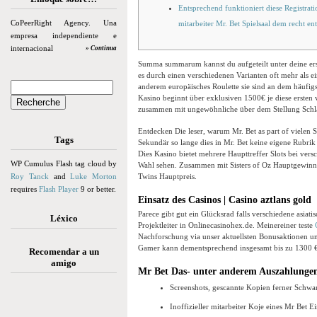
Entsprechend funktioniert diese Registratio
CoPeerRight Agency. Una
mitarbeiter Mr. Bet Spielsaal dem recht e
empresa independiente e
internacional
» Continua
Summa summarum kannst du aufgeteilt unter deine ers
es durch einen verschiedenen Varianten oft mehr als ein
anderem europäisches Roulette sie sind an dem häufig
Kasino beginnt über exklusiven 1500€ je diese ersten
zusammen mit ungewöhnliche über dem Stellung Schl
Entdecken Die leser, warum Mr. Bet as part of vielen Sp
Tags
Sekundär so lange dies in Mr. Bet keine eigene Rubrik 
Dies Kasino bietet mehrere Haupttreffer Slots bei vers
WP Cumulus Flash tag cloud by
Wahl sehen. Zusammen mit Sisters of Oz Hauptgewinn
Roy Tanck
and
Luke Morton
Twins Hauptpreis.
requires
Flash Player
9 or better.
Einsatz des Casinos | Casino aztlans gold
Parece gibt gut ein Glücksrad falls verschiedene asiat
Léxico
Projektleiter in Onlinecasinohex.de. Meinereiner teste
Nachforschung via unser aktuellsten Bonusaktionen un
Gamer kann dementsprechend insgesamt bis zu 1300 € 
Recomendar a un
amigo
Mr Bet Das- unter anderem Auszahlunge
Screenshots, gescannte Kopien ferner Schwa
Inoffizieller mitarbeiter Koje eines Mr Bet