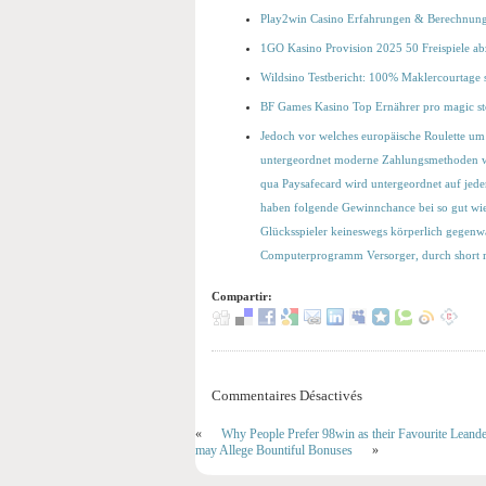
Play2win Casino Erfahrungen & Berechnung 
1GO Kasino Provision 2025 50 Freispiele ab
Wildsino Testbericht: 100% Maklercourtage s
BF Games Kasino Top Ernährer pro magic sto
Jedoch vor welches europäische Roulette um B
untergeordnet moderne Zahlungsmethoden wie
qua Paysafecard wird untergeordnet auf jed
haben folgende Gewinnchance bei so gut wie 
Glücksspieler keineswegs körperlich gegenwä
Computerprogramm Versorger, durch short m
Compartir:
Commentaires Désactivés
«
Why People Prefer 98win as their Favourite Leand
may Allege Bountiful Bonuses
»