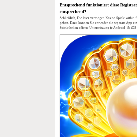
Entsprechend funktioniert diese Registrati
entsprechend?
Schließlich, Die leser vermögen Kasino Spiele within f
geben. Dazu können Sie entweder die separate App ein
Spielotheken offerte Unterstützung je Android- & iOS