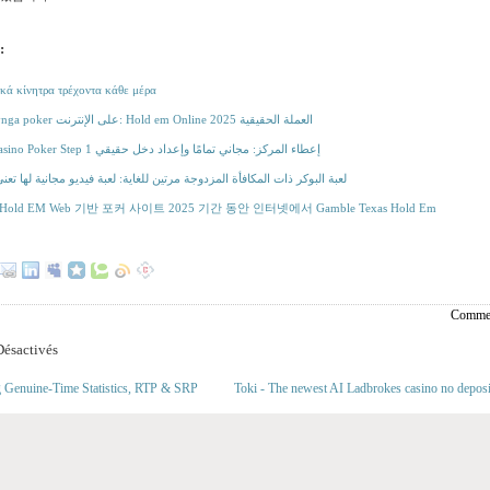
:
ά κίνητρα τρέχοντα κάθε μέρα
مواقع Zynga poker على الإنترنت: Hold em Online العملة الحقيقية 2025
Bonus Casino Poker Step 1 إعطاء المركز: مجاني تمامًا وإعداد دخل حقيقي
لعبة البوكر ذات المكافأة المزدوجة مرتين للغاية: لعبة فيديو مجانية لها تع
st Hold EM Web 기반 포커 사이트 2025 기간 동안 인터넷에서 Gamble Texas Hold Em
Commen
ésactivés
g Genuine-Time Statistics, RTP & SRP
Toki ‐ The newest AI Ladbrokes casino no deposi