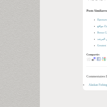
Posts Similares
Προσωπικ
ني المرشد
Greate
Compartir:
Commentaires D
«
Alaskan Fishin