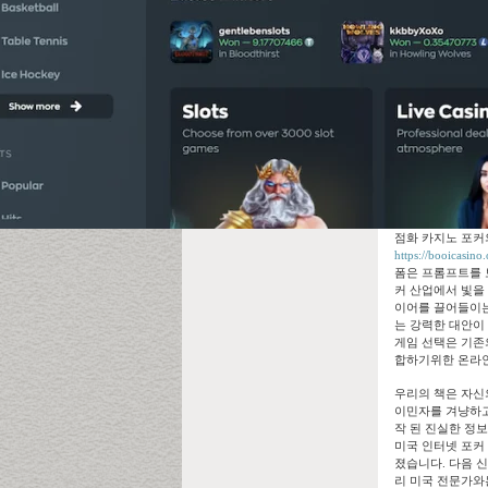
점화 카지노 포커
https://booicasino
폼은 프롬프트를 보
커 산업에서 빛을 발
이어를 끌어들이는 
는 강력한 대안이
게임 선택은 기존의 
합하기위한 온라인
우리의 책은 자신의
이민자를 겨냥하고
작 된 진실한 정보
미국 인터넷 포커
졌습니다. 다음 신
리 미국 전문가와