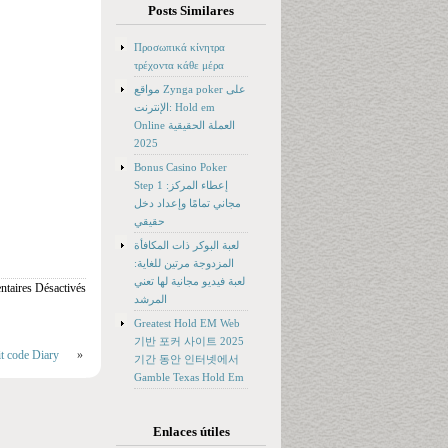
Posts Similares
Προσωπικά κίνητρα
τρέχοντα κάθε μέρα
مواقع Zynga poker على
الإنترنت: Hold em
Online العملة الحقيقية
2025
Bonus Casino Poker
Step 1 إعطاء المركز:
مجاني تمامًا وإعداد دخل
حقيقي
لعبة البوكر ذات المكافأة
المزدوجة مرتين للغاية:
لعبة فيديو مجانية لها تعني
taires Désactivés
المرشد
Greatest Hold EM Web
기반 포커 사이트 2025
t code Diary
»
기간 동안 인터넷에서
Gamble Texas Hold Em
Enlaces útiles