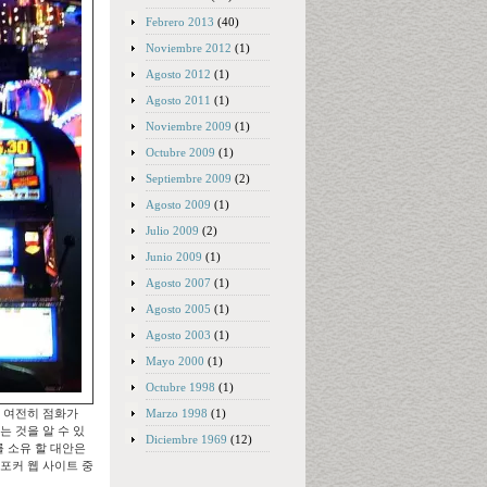
Febrero 2013
(40)
Noviembre 2012
(1)
Agosto 2012
(1)
Agosto 2011
(1)
Noviembre 2009
(1)
Octubre 2009
(1)
Septiembre 2009
(2)
Agosto 2009
(1)
Julio 2009
(2)
Junio 2009
(1)
Agosto 2007
(1)
Agosto 2005
(1)
Agosto 2003
(1)
Mayo 2000
(1)
Octubre 1998
(1)
Marzo 1998
(1)
 여전히 점화가
는 것을 알 수 있
Diciembre 1969
(12)
를 소유 할 대안은
포커 웹 사이트 중