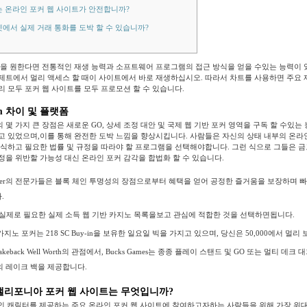
 온라인 포커 웹 사이트가 안전합니까?
에서 실제 거래 통화를 도박 할 수 있습니까?
식을 원한다면 전통적인 재생 능력과 소프트웨어 프로그램의 접근 방식을 얻을 수있는 능력이 
제트에서 멀리 액세스 할 때이 사이트에서 바로 재생하십시오. 따라서 차트를 사용하면 주요 
리 모두 포커 웹 사이트를 모두 프로모션 할 수 있습니다.
’em 차이 및 플랫폼
ker 앱의 몇 가지 큰 장점은 새로운 GO, 상세 조정 대안 및 국제 웹 기반 포커 영역을 구독 할 수있
고 있었으며,이를 통해 완전한 도박 느낌을 향상시킵니다. 사람들은 자신의 상태 내부의 온라
인식하고 필요한 법률 및 규정을 따라야 할 프로그램을 선택해야합니다.
그런 식으로 그들은 금
정을 위반할 가능성 대신 온라인 포커 감각을 합법화 할 수 있습니다.
poker의 전문가들은 블록 체인 투명성의 장점으로부터 혜택을 얻어 공정한 즐거움을 보장하며 빠
.
 실제로 필요한 실제 소득 웹 기반 카지노 목록을보고 관심에 적합한 것을 선택하면됩니다.
지노 포커는 218 SC Buy-in을 보유한 일요일 빅을 가지고 있으며, 당신은 50,000에서 멀리
 ‘Rakeback Well Worth의 관점에서, Bucks Games는 종종 플레이 스탠드 및 GO 또는 멀티 데
%의 레이크 백을 제공합니다.
캘리포니아 포커 웹 사이트는 무엇입니까?
설적인 캐릭터를 제공하는 주요 온라인 포커 웹 사이트에 참여하고자하는 사람들을 위해 가장 위대