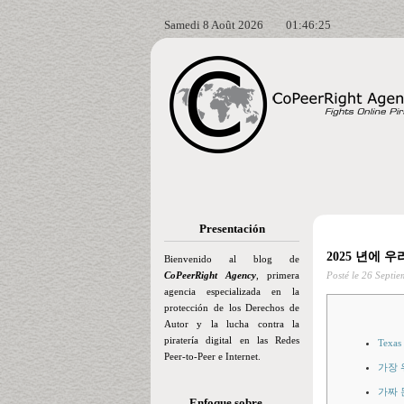
Samedi 8 Août 2026
01:46:26
Presentación
2025 년에 
Bienvenido al blog de
CoPeerRight Agency
, primera
Posté le
26 Septie
agencia especializada en la
protección de los Derechos de
Autor y la lucha contra la
piratería digital en las Redes
Texa
Peer-to-Peer e Internet.
가장 
가짜 
Enfoque sobre…