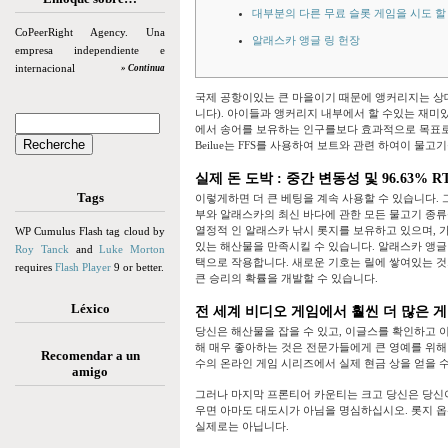
대부분의 다른 무료 슬롯 게임을 시도 할
CoPeerRight Agency. Una
알래스카 앵글 링 헌장
empresa independiente e
internacional
» Continua
국제 공항이있는 큰 마을이기 때문에 앵커리지는 상
니다). 아이들과 앵커리지 내부에서 할 수있는 재미있
에서 송어를 보유하는 인구를보다 효과적으로 목표로 삼도록
Beilue는 FFS를 사용하여 보트와 관련 하여이 물고
실제 돈 도박 : 중간 변동성 및 96.63% R
Tags
이렇게하면 더 큰 베팅을 계속 사용할 수 있습니다. 
부와 알래스카의 최신 바다에 관한 모든 물고기 종류
열정적 인 알래스카 낚시 롯지를 보유하고 있으며, 
WP Cumulus Flash tag cloud by
있는 해산물을 만족시킬 수 있습니다. 알래스카 앵글
Roy Tanck
and
Luke Morton
택으로 작용합니다. 새로운 기호는 릴에 쌓여있는 것
requires
Flash Player
9 or better.
큰 승리의 확률을 개발할 수 있습니다.
Léxico
전 세계 비디오 게임에서 훨씬 더 많은 
당신은 해산물을 잡을 수 있고, 이글스를 확인하고 
해 매우 좋아하는 것은 전문가들에게 큰 영예를 위해
Recomendar a un
수의 온라인 게임 시리즈에서 실제 현금 상을 얻을 수
amigo
그러나 마지막 프론티어 카운티는 크고 당신은 당신이 당
우면 아마도 대도시가 아님을 명심하십시오. 롯지 
실제로는 아닙니다.