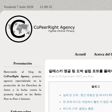
Vendredi 7 Août 2026
12:09:34
Accueil
Acerca del 
Presentación
알래스카 앵글 링 도박 설립 포트를 플레
Bienvenido al blog de
CoPeerRight Agency
, primera
Posté le
26 Septiembre 2025,
por Paco
agencia especializada en la
protección de los Derechos de
블로그
Autor y la lucha contra la
piratería digital en las Redes
실제 돈 도박 : 중간 변동성 및 96.63% RT
Peer-to-Peer e Internet.
전 세계 비디오 게임에서 훨씬 더 많은 
하나의 가격. 끝없는 흥분.
Enfoque sobre…