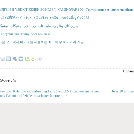
ЫЛҒЫ ЕҢ ҮЗДІК ТІКЕЛЕЙ ЭФИРДЕГІ КАЗИНОЛАР 100+ Тікелей эфирдегі дилерлік ойынд
ไลน์ที่ดีที่สุดสำหรับสกุลเงินจริงการพนันการพนันสิ่งจูงใจ 2025
بهترین کازینوها و وب‌سایت‌های بازی آنلاین میشیگان، میشیگان، ۵
преузми апликацију Booi блекџека
시험 모드에서 바카라를 재생하는 최고의 무료 바카라 게임
Commen
ésactivés
lyse über Ryte Interne Verlinkung Fairy Land 2 $ 1 Kaution analysieren
Diese 20 erfolgr
ods Casino inoffizieller mitarbeiter Internet
»