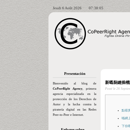
Jeudi 6 Août 2026
07:38:06
Presentación
新嘅裂縫插槽
Bienvenido al blog de
CoPeerRight Agency
, primera
Posté le
26 Septie
agencia especializada en la
protección de los Derechos de
Autor y la lucha contra la
piratería digital en las Redes
點樣
Peer-to-Peer e Internet.
喺網
下你
Enfoque sobre…