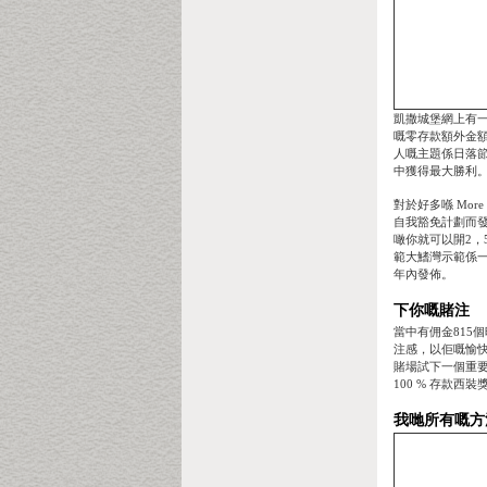
凱撒城堡網上有
嘅零存款額外金
人嘅主題係日落節嘅
中獲得最大勝利。 
對於好多喺 Mo
自我豁免計劃而發
噉你就可以開2，
範大鰭灣示範係一
年內發佈。
下你嘅賭注
當中有佣金815
注感，以佢嘅愉快
賭場試下一個重
100 % 存款
我哋所有嘅方