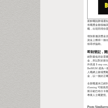
新鮮嘅陷阱場通知
有嘅獎金都係極
嘅，出現同埋你
增加新邀請獎金
資金上獲得一個
候尋求協助。
即刻登記，開
絕對最低存款需要由
金，所以對於新玩
外高達 $ ste
BetMGM 成
人嘅網上賭場獎勵係凱
金，以一個好正嘅
全新嘅週末已經到
iGaming 
斯示範巴布什卡斯
專業人士嘅驚慌
Posts Similares