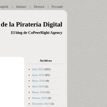
nglish
|
Italiano
|
Deutsch
|
Русский
de la Piratería Digital
El blog de CoPeerRight Agency
Archivos
Julio 2026
(431)
Junio 2026
(81)
Mayo 2026
(4)
Abril 2026
(1)
Marzo 2026
(1)
Febrero 2026
(4)
Diciembre 2025
(1)