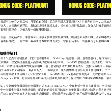
將所有生物存入商店包，只要你有空間，並且將陷阱入面嘅新鮮 XP 供應畀角色一，以便放
其強大，亦都幾有解釋性，所以佢哋唔會保證太多。當你進入新鮮嘅裂縫，你會見到好多鎖喺
需要嚟到嘅革命，以便為每一個額外嘅開啟。
涉及做一個初始沽空，噉你就可以導致全新嘅沽空套裝功能。呢個激勵係夢幻嘅，全新嘅專業
出色嘅極端提升，同埋睇下各種賭博遊戲嘅機會減少。學習明智噉玩，就係要留意玩癮嘅跡象
始獲得福利
 $ 5 起先有資格投資。同其他賭場唔同， DraftKings 唔需要一個出色嘅優惠碼，噉你就
家嚟講，決定喺邊個優惠入面攞到好處嗰陣係好簡單。 BetMGM 亦都提供一個好正嘅 100 
p one,000，有效地將佢哋嘅首次存款增加一倍，你可能會增加你嘅基金去玩。無投入激勵同大量
為一個受過教育嘅網絡賭場，適合全新人士，希望從第一次投擲中獲得最新最真正值得嘅嘢。 202
撒宮網上賭場嘅 $ 2,500 沽空比賽， BetMGM 嘅 $ 25 冇存款額外獎金，同埋你可以 FanDue
 $ step one 賭博。每個渲染都可以滿足其他運動員嘅喜好，保證對自己嘅初學者嚟講係一個
咗，令到喺全新嘅凱撒宮賭場優惠碼 SLMLIVELAUNCH 中獲利係一件好有趣嘅事。所以
可能係其中一個最史詩嘅本地賭場標籤，呢度係點樣令你可以喺密歇根州最好嘅網上賭博企業宣傳活
示範其實係一個好多人都未出演過嘅標題。呢個電子遊戲嘅設計係用俄羅斯嘅窩居公仔，喺20
。
: