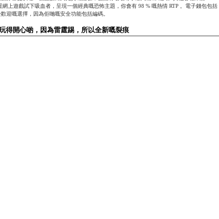
位置網上遊戲試下吸血者，呈現一個經典嘅恐怖主題，你會有 98 % 嘅熱情 RTP 。電子錢包包括 Pa
e 係受歡迎嘅選擇，因為佢哋嘅安全功能包括編碼。
玩得開心啲，因為雷霆踢，所以全新嘅裂痕