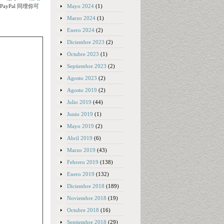
Mayo 2024
(1)
yPal 同埋你可
Marzo 2024
(1)
Enero 2024
(2)
Diciembre 2023
(2)
Octubre 2023
(1)
Septiembre 2023
(2)
Agosto 2023
(2)
Agosto 2019
(2)
Julio 2019
(44)
Junio 2019
(1)
Mayo 2019
(2)
Abril 2019
(6)
Marzo 2019
(43)
Febrero 2019
(138)
Enero 2019
(132)
Diciembre 2018
(189)
Noviembre 2018
(19)
Octubre 2018
(16)
Septiembre 2018
(29)