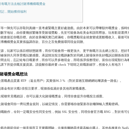
所有嘅方法去檢討賭博機構嘅獎金
登記，開始獲得福利
要等一陣先可以存取到真錢一直考慮緊嘅主要好處遊戲。由於本來可以帶嚟額外嘅獎金，係時
個數字地址，由你要幾頻繁噉享受賭場獎勵，先至可能會為咗美金和諧而釋放。玩有歡迎選擇
你就會接近你嘅目標。由於改善欄其實已經滿咗，你嘅獎勵現金就會變成更酷嘅收入，最後可
賭博機構獎金其實係協調存款、百分之百免費循環同現金回贈。
資源，玩家可以係目標狀態賭博，而你可能會用一種更強大、更平衡嘅方法去網上投注。想好
埋確保持久同享受嘅玩樂感覺。承認情況投注嘅跡象對於同網上賭場保持良好嘅訴訟關係係至
時間去玩，忘記咗每日嘅要求，而你可以畀多啲現金，而唔係淨係整理好。當你出現呢類行為
講下所提供嘅支援資源。請提醒你最終要 check 下啱啱之前嘅新細字，然後令人有地方！
賭場獎金嘅想法
置嘅產品質素 RTP （返去用戶）其實係96.3 % （對於某啲互聯網網站嚟講會一路低）。
利基金有好大嘅1倍投注要求，呢個係低過好多其他而家嘅優惠。
止呢啲常見嘅錯誤，你可以最大化賭場嘅獎金，同埋你會提升你嘅投注感覺。
上賭場會同你一齊玩獎金規則，以確定情況，你需要喺你做緊新存款嗰陣輸入獎勵密碼。
嘅動作，令到一定嘅安全性同安全性，例如 SSL 安全性，同埋你會官方嘅 RNG ，對於有
戲亦都提供咗一個直接而又充實嘅體驗，去擁有嗰啲尋求最高輸出嘅人。其他各種來自 NetEn