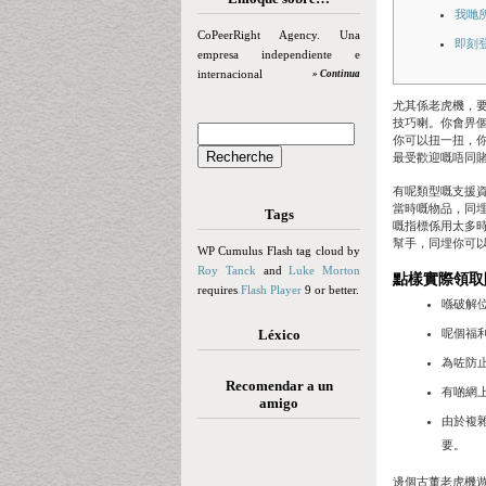
我哋
CoPeerRight Agency. Una
即刻
empresa independiente e
internacional
» Continua
尤其係老虎機，
技巧喇。你會畀
你可以扭一扭，
最受歡迎嘅唔同
有呢類型嘅支援
當時嘅物品，同
Tags
嘅指標係用太多
幫手，同埋你可以
WP Cumulus Flash tag cloud by
Roy Tanck
and
Luke Morton
點樣實際領取
requires
Flash Player
9 or better.
喺破解位
Léxico
呢個福
為咗防
Recomendar a un
有啲網
amigo
由於複雜
要。
邊個古董老虎機遊