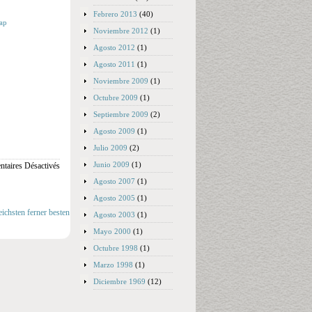
Febrero 2013
(40)
ар
Noviembre 2012
(1)
Agosto 2012
(1)
Agosto 2011
(1)
Noviembre 2009
(1)
Octubre 2009
(1)
Septiembre 2009
(2)
Agosto 2009
(1)
Julio 2009
(2)
Junio 2009
(1)
taires Désactivés
Agosto 2007
(1)
Agosto 2005
(1)
eichsten ferner besten
Agosto 2003
(1)
Mayo 2000
(1)
Octubre 1998
(1)
Marzo 1998
(1)
Diciembre 1969
(12)