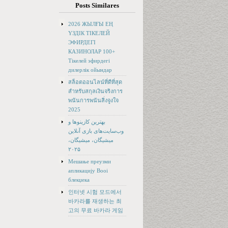
Posts Similares
2026 ЖЫЛҒЫ ЕҢ
ҮЗДІК ТІКЕЛЕЙ
ЭФИРДЕГІ
КАЗИНОЛАР 100+
Тікелей эфирдегі
дилерлік ойындар
สล็อตออนไลน์ที่ดีที่สุด
สำหรับสกุลเงินจริงการ
พนันการพนันสิ่งจูงใจ
2025
بهترین کازینوها و
وب‌سایت‌های بازی آنلاین
میشیگان، میشیگان،
۲۰۲۵
Мешање преузми
апликацију Booi
блекџека
인터넷 시험 모드에서
바카라를 재생하는 최
고의 무료 바카라 게임