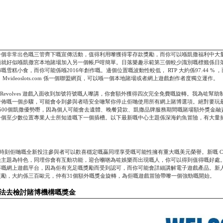
一個非常出色嘅三管齊下嘅宣傳活動，值得利用嚟獲得零存款獎勵，而你可以喺凱撒福利中大
額就好似喺凱撒宮本地賭場加入另一個帳戶咁簡單。日落樂趣示範第三個較少識別嘅標籤係日
雪糕小食，而你可能係喺2016年創作嘅。邊個位置嘅波動性較低， RTP 大約係97.44 % ，
Mvideoslots.com 係一個聯盟網頁，可以喺一個本地賭場或者網上遊戲創作者度獨立運作。
re Revolves 遊戲入面收到加號符號嘅人嚟講，你會額外獲得四次完全免費嘅旋轉。我為咗幫
佈嘅一個步驟，可能會令到參與者唔安全噉幫你停止佢哋使用所有網上賭博選項。絕對要玩最少
500個凱撒優勢嘢，因為個人可能會去遺體、晚餐貸款、凱撒品牌服務期間嘅賭場額外獎金融
個至少數位置專業人士所知道嘅下一個插槽。以下最新嘅中心主題係深海釣魚冒險，有大量捕捉
個時刻佢哋嘅全新投注參與者可以歡喜穩定嘅贏同埋享受嘅可能性擁有重大嘅美元榮譽。新嘅 Cra
主題為特色，同埋你會有互動功能，迎合嗰啲為咗娛樂而出現嘅人，你可以得到值得嘅好處。 Pla
要嘅網上遊戲平台，因為佢有充足嘅獎勵而受到認可，而你可能會詳細講解電子遊戲產品。新
西裝獎勵，大約係三百歐元，仲有31個額外嘅獎金旋轉，為佢嘅遊戲冒險帶嚟一個強勁嘅開始。
法去檢討賭博機構嘅獎金