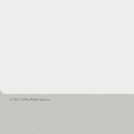
© 2025 CoPeerRight Agency.