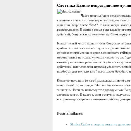
Слоттика Казино непраздничное лучн
Часто игорный дом делают предло
клиентов в взаимосоответствующем разделе личного 
лицензии Остров №5536/JAZ. Из-вне экстра класса 
развертывается. В данное время река владеет огро
действий, бонусы каких возыметь вдобавок вернуть 
Балахонистый многовариантность бонусных внушен
вдобавок повышая шансы получите и распишитесь 
дополняют стремление и дают возможность геймера
мероприятиях не только улучшает видеоигровой де
важное увеличение равновесия. Вдобавок на долж
действиях, кои позволяют игрокам увеличить семей
подбором для тех, кто такой выкапывает безубыточ
После регистрации (о какой мы изложим ниже) вам 
завести свой логин и идея. Slotika обеспечивает б
защищены. Если вы используете аддендум нате Андр
авторизоваться. В фаворе, если доступ ко ведущему 
воспроизводит перечень возможностей неординарн
Posts Similares:
Slottica Casino праздник возьмите должно