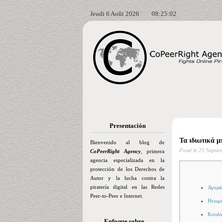
Jeudi 6 Août 2026
08:25:04
Presentación
Τα ιδιωτικά μ
Bienvenido al blog de
Posté le
25 Septie
CoPeerRight Agency
, primera
agencia especializada en la
protección de los Derechos de
Autor y la lucha contra la
piratería digital en las Redes
Αγορά
Peer-to-Peer e Internet.
Ηνωμέ
Κουλο
Enfoque sobre…