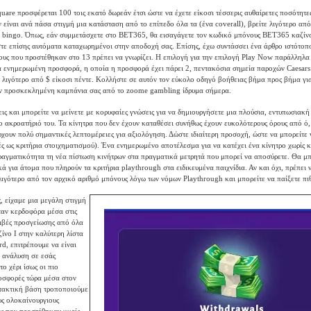
uare προσφέρεται 100 τοις εκατό δωρεάν έτσι ώστε να έχετε είκοσι τέσσερις αυθαίρετες ποσότητες
είναι ανά πάσα στιγμή μια κατάσταση από το επίπεδο όλα τα (ένα coverall), βρείτε λιγότερο από 
 bingo. Όπως, εάν συμμετάσχετε στο BET365, θα εισαγάγετε τον κωδικό μπόνους BET365 καζίνο
στε επίσης αυτόματα καταχωρημένοι στην αποδοχή σας. Επίσης, έχω συντάσσει ένα άρθρο ιστότοπο
υς που προστέθηκαν στο 13 πρέπει να γνωρίζει. Η επιλογή για την επιλογή Play Now παράλληλα 
α ενημερωμένη προσφορά, η οποία η προσφορά έχει πάρει 2, πεντακόσια σημεία παροχών Caesars
ι λιγότερο από $ είκοσι πέντε. Κολλήστε σε αυτόν τον εύκολο οδηγό βοήθειας βήμα προς βήμα για
άν προσκεκλημένη καμπάνια σας από το zoome gambling ίδρυμα σήμερα.
σεις και μπορείτε να μείνετε με κορυφαίες γνώσεις για να δημιουργήσετε μια πλούσια, εντυπωσιακ
το ακροατήριό του. Τα κίνητρα που δεν έχουν καταθέσει συνήθως έχουν ευκολότερους όρους από ό,
ρχουν πολύ σημαντικές λεπτομέρειες για αξιολόγηση. Δώστε ιδιαίτερη προσοχή, ώστε να μπορείτε 
ές ως κριτήρια στοιχηματισμού). Ένα ενημερωμένο αποτέλεσμα για να κατέχει ένα κίνητρο χωρίς κ
ραγματικότητα τη νέα πίστωση κινήτρων στα πραγματικά μετρητά που μπορεί να αποσύρετε. Θα μ
ά για άτομα που πληρούν τα κριτήρια playthrough στα ειδικευμένα παιχνίδια. Αν και όχι, πρέπει ν
λιγότερο από τον αρχικό αριθμό μπόνους λόγω των νόμων Playthrough και μπορείτε να παίξετε πι
, είχαμε μια μεγάλη στιγμή
ταν κερδοφόρα μέσα στις
ιβές προσγείωσης από όλα
ζίνο Ι στην καλύτερη λίστα
rd, επιτρέπουμε να είναι
 ανάλυση σε εσάς
ο χέρι ίσως οι πιο
οσφορές τώρα μέσα στον
 τακτική βάση τροποποιούμε
υς ολοκαίνουργιους