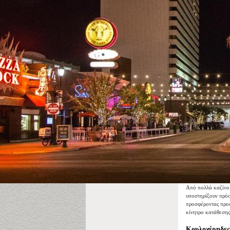
Από πολλά καζίνο τ
υποστηρίξουν πρόσ
προσφέροντας προσ
κίνητρο κατάθεσης
Κουλοχέρηδες