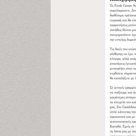
Το Fresh Center Sq
συμπληρώσετε. Δεν 
διαθέσιμα πρότυπα
εγγραφή και θα εί
παρανοήσεις μπόνο
συνήθως δίνουν μι
στοιχηματίσετε όχ
την εντελώς δωρε
Τις δικές του γνώ
αίσθησης να έχει 
κίνητρα, αλλά υπά
απαιτήσεις (γνωστ
μετατρέψει στην π
κερδίσετε σημαντικ
θα καταλήξετε με 
Σε γενικές γραμμές
να παίζουμε και ή
μικρότερες ανταμο
τα στοιχεία του κα
μας. Στο Gambliza
απλό κάνοντας την
προσωπικά και με τ
ικανοποιητικές πρ
Καναδά. Εμείς σε
τη λίστα μας με το