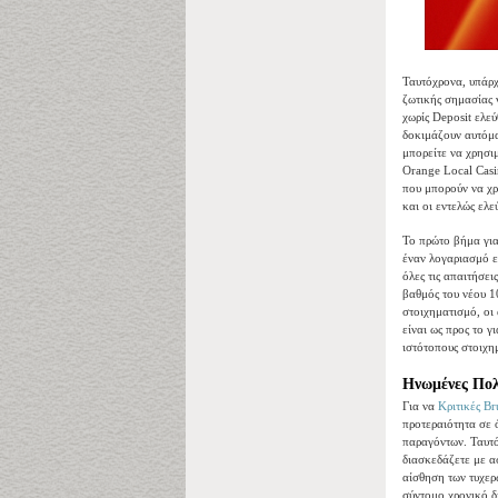
Ταυτόχρονα, υπάρχ
ζωτικής σημασίας 
χωρίς Deposit ελε
δοκιμάζουν αυτόμα
μπορείτε να χρησι
Orange Local Casi
που μπορούν να χρ
και οι εντελώς ελ
Το πρώτο βήμα για
έναν λογαριασμό ε
όλες τις απαιτήσε
βαθμός του νέου 1
στοιχηματισμό, οι
είναι ως προς το 
ιστότοπους στοιχη
Ηνωμένες Πολι
Για να
Κριτικές B
προτεραιότητα σε 
παραγόντων. Ταυτό
διασκεδάζετε με α
αίσθηση των τυχερ
σύντομο χρονικό δ