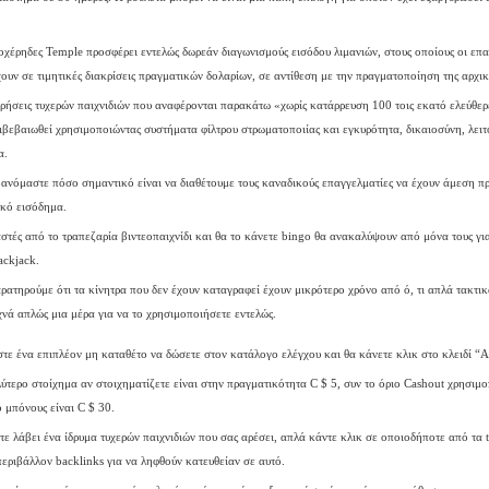
χέρηδες Temple προσφέρει εντελώς δωρεάν διαγωνισμούς εισόδου λιμανιών, στους οποίους οι επα
ουν σε τιμητικές διακρίσεις πραγματικών δολαρίων, σε αντίθεση με την πραγματοποίηση της αρχι
ιρήσεις τυχερών παιχνιδιών που αναφέρονται παρακάτω «χωρίς κατάρρευση 100 τοις εκατό ελεύθερ
ιβεβαιωθεί χρησιμοποιώντας συστήματα φίλτρου στρωματοποιίας και εγκυρότητα, δικαιοσύνη, λειτ
α.
ανόμαστε πόσο σημαντικό είναι να διαθέτουμε τους καναδικούς επαγγελματίες να έχουν άμεση 
κό εισόδημα.
στές από το τραπεζαρία βιντεοπαιχνίδι και θα το κάνετε bingo θα ανακαλύψουν από μόνα τους για
ackjack.
ρατηρούμε ότι τα κίνητρα που δεν έχουν καταγραφεί έχουν μικρότερο χρόνο από ό, τι απλά τακτικ
χνά απλώς μια μέρα για να το χρησιμοποιήσετε εντελώς.
τε ένα επιπλέον μη καταθέτο να δώσετε στον κατάλογο ελέγχου και θα κάνετε κλικ στο κλειδί “
ύτερο στοίχημα αν στοιχηματίζετε είναι στην πραγματικότητα C $ 5, συν το όριο Cashout χρησιμο
 μπόνους είναι C $ 30.
τε λάβει ένα ίδρυμα τυχερών παιχνιδιών που σας αρέσει, απλά κάντε κλικ σε οποιοδήποτε από τα 
περιβάλλον backlinks για να ληφθούν κατευθείαν σε αυτό.