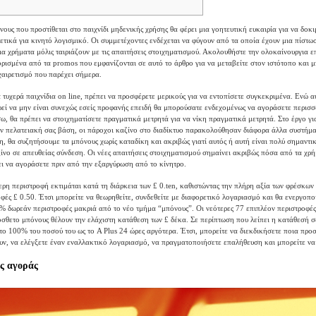
ους που προστίθεται στο παιχνίδι μηδενικής χρήσης θα φέρει μια γοητευτική ευκαιρία για να δοκι
ρετικά για κινητό λογισμικό. Οι συμμετέχοντες ενδέχεται να φύγουν από τα οποία έχουν μια πίστ
ια χρήματα μόλις ταιριάζουν με τις απαιτήσεις στοιχηματισμού.
Ακολουθήστε την ολοκαίνουργια ε
ορισμένα από τα promos που εμφανίζονται σε αυτό το άρθρο για να μεταβείτε στον ιστότοπο και μ
χαιρετισμό που παρέχει σήμερα.
 τυχερά παιχνίδια on line, πρέπει να προσφέρετε μερικούς για να εντοπίσετε συγκεκριμένα. Ενώ α
εί να μην είναι συνεχώς εσείς προφανής επειδή θα μπορούσατε ενδεχομένως να αγοράσετε περισσό
σω, θα πρέπει να στοιχηματίσετε πραγματικά μετρητά για να νίκη πραγματικά μετρητά. Στο έργο γι
ην πελατειακή σας βάση, οι πάροχοι καζίνο στο διαδίκτυο παρακολούθησαν διάφορα άλλα συστήμ
η, θα συζητήσουμε τα μπόνους χωρίς καταδίκη και ακριβώς γιατί αυτός ή αυτή είναι πολύ σημαντικ
ίνο σε απευθείας σύνδεση. Οι νέες απαιτήσεις στοιχηματισμού σημαίνει ακριβώς πόσα από τα χρή
ι να αγοράσετε πριν από την εξαργύρωση από το κίνητρο.
ερη περιστροφή εκτιμάται κατά τη διάρκεια των £ 0.ten, καθιστώντας την πλήρη αξία των φρέσκων
οφές £ 0.50. Έτσι μπορείτε να θεωρηθείτε, συνδεθείτε με διαφορετικό λογαριασμό και θα ενεργοπο
% δωρεάν περιστροφές μακριά από το νέο τμήμα “μπόνους”. Οι νεότερες 77 επιπλέον περιστροφές
όσθετο μπόνους θέλουν την ελάχιστη κατάθεση των £ δέκα. Σε περίπτωση που λείπει η κατάθεσή σα
 το 100% του ποσού του ως το A Plus 24 ώρες αργότερα. Έτσι, μπορείτε να διεκδικήσετε ποια πρ
ν, να ελέγξετε έναν εναλλακτικό λογαριασμό, να πραγματοποιήσετε επαλήθευση και μπορείτε να
ς αγοράς