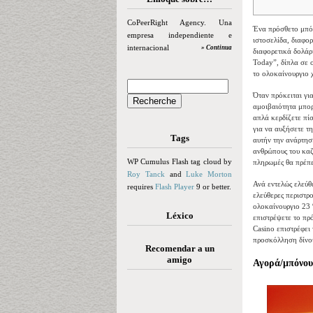
CoPeerRight Agency. Una
Ένα πρόσθετο μπόν
empresa independiente e
ιστοσελίδα, διαφο
internacional
» Continua
διαφορετικά δολάρ
Today”, δίπλα σε 
το ολοκαίνουργιο 
Όταν πρόκειται για
αμοιβαιότητα μπορ
απλά κερδίζετε πί
για να αυξήσετε τ
Tags
αυτήν την ανάρτησ
ανθρώπους του καζ
WP Cumulus Flash tag cloud by
πληρωμές θα πρέπε
Roy Tanck
and
Luke Morton
Ανά εντελώς ελεύθ
requires
Flash Player
9 or better.
ελεύθερες περιστρ
ολοκαίνουργιο 23 
Léxico
επιστρέψετε το πρ
Casino επιστρέφει
προσκόλληση δίνου
Recomendar a un
amigo
Αγορά/μπόνου