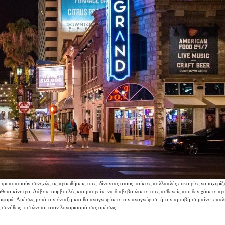
ροποποιούν συνεχώς τις προωθήσεις τους, δίνοντας στους παίκτες πολλαπλές ευκαιρίες να ισχυρίζο
θετα κίνητρα. Λάβετε συμβουλές και μπορείτε να διαβεβαιώσετε τους ασθενείς που δεν χάσετε πρ
φορά. Αμέσως μετά την ένταξη και θα αναγνωρίσετε την αναγνώριση ή την αμοιβή σημαίνει επα
 συνήθως πιστώνεται στον λογαριασμό σας αμέσως.