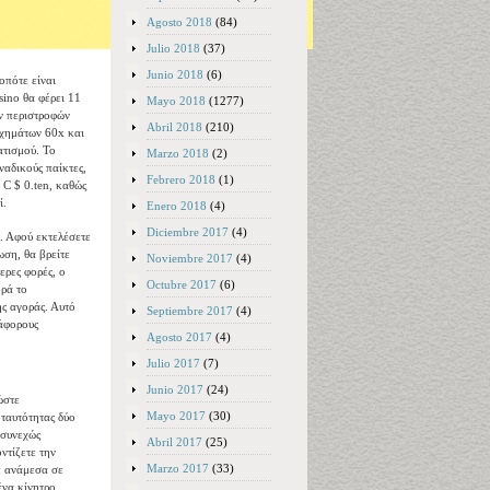
Agosto 2018
(84)
Julio 2018
(37)
Junio 2018
(6)
οπότε είναι
sino θα φέρει 11
Mayo 2018
(1277)
ων περιστροφών
Abril 2018
(210)
ιχημάτων 60x και
ατισμού. Το
Marzo 2018
(2)
ναδικούς παίκτες,
Febrero 2018
(1)
 C $ 0.ten, καθώς
ί.
Enero 2018
(4)
Diciembre 2017
(4)
. Αφού εκτελέσετε
ωση, θα βρείτε
Noviembre 2017
(4)
ερες φορές, ο
Octubre 2017
(6)
ορά το
ης αγοράς. Αυτό
Septiembre 2017
(4)
ιάφορους
Agosto 2017
(4)
Julio 2017
(7)
Junio 2017
(24)
ώστε
Mayo 2017
(30)
 ταυτότητας δύο
 συνεχώς
Abril 2017
(25)
ντίζετε την
Marzo 2017
(33)
ε ανάμεσα σε
ένα κίνητρο