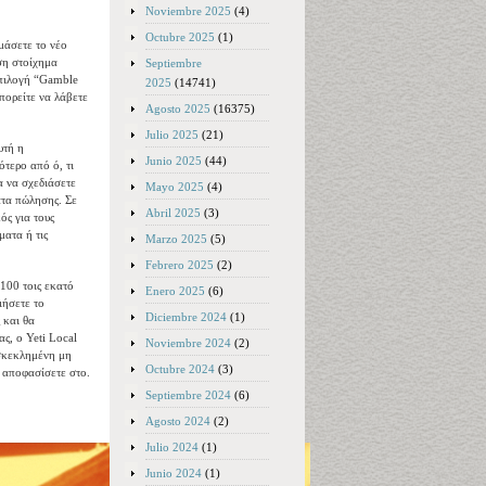
Noviembre 2025
(4)
Octubre 2025
(1)
μάσετε το νέο
ωση στοίχημα
Septiembre
πιλογή “Gamble
2025
(14741)
πορείτε να λάβετε
Agosto 2025
(16375)
Julio 2025
(21)
υτή η
Junio 2025
(44)
τερο από ό, τι
α να σχεδιάσετε
Mayo 2025
(4)
ατα πώλησης. Σε
Abril 2025
(3)
ός για τους
ματα ή τις
Marzo 2025
(5)
Febrero 2025
(2)
 100 τοις εκατό
Enero 2025
(6)
ιήσετε το
Diciembre 2024
(1)
 και θα
ς, ο Yeti Local
Noviembre 2024
(2)
οσκεκλημένη μη
Octubre 2024
(3)
 αποφασίσετε στο.
Septiembre 2024
(6)
Agosto 2024
(2)
Julio 2024
(1)
Junio 2024
(1)