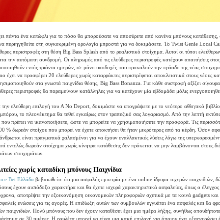
ει πάντα ένα κατώφλι για το πόσο θα μπορούσατε να αποσύρετε από κανένα μπόνους κατάθεσης, 
να περιηγηθείτε στη συγκεκριμένη ορολογία μπροστά για να δοκιμάσετε. Το Twist Genie Local Ca
ύθερες περιστροφές στη θέση Big Bass Splash από το ρεαλιστικό στοίχημα. Αυτοί οι τύποι ελεύθερ
τα την αυτόματη συνδρομή. Οι πληρωμές από τις ελεύθερες περιστροφές κατέχουν απαιτήσεις στο
μοποιηθούν εντός τριάντα ημερών, σε μόνο υποδοχές που προκαλούν την πρόοδο της νέας στοιχημ
no έχει να προσφέρει 20 ελεύθερες χωρίς καταρράκτες περιστρέφεται αποκλειστικά στους νέους κα
ησιμοποιηθούν στα γνωστά παιχνίδια θέσης, Big Bass Bonanza. Για κάθε συστροφή αξίζει σίγουρα
εύθερες περιστροφές θα παραμείνουν κατάλληλες για να κατέχουν μία εβδομάδα μόλις ενεργοποιηθε
 την ελεύθερη επιλογή του A No Deport, δοκιμάστε να υπογράψετε με το νεότερο αθλητικό βιβλίο
μπόρου, το πλεονέκτημα θα τεθεί εγκαίρως στον τραπεζικό σας λογαριασμό. Από την λεπτή εκτύπ
ις που πρέπει να ικανοποιήσετε, ώστε να μπορείτε να χρησιμοποιήσετε την προσφορά. Τις περισσότ
00 % δωρεάν στοίχου που μπορεί να έχετε αποκτήσει θα ήταν μικρότερος από τα κέρδη. Όσον αφ
 άνθρωποι είναι πραγματικά χαλασμένοι για να έχουν εναλλακτικές λύσεις λόγω της υπερκορεσμέν
γιατί εντελώς δωρεάν στοίχημα χωρίς κίνητρα κατάθεσης δεν πρόκειται να μην λαμβάνονται στους δ
μάτων στοιχημάτων.
τείες χωρίς καταδίκη μπόνους Παιχνίδια
ruce Bet Ελλάδα
βεβαιωθείτε ότι μια ασφαλής εμπειρία με ένα online ίδρυμα τυχερών παιχνιδιών, δ
όσους έχουν αισιόδοξο χαρακτήρα και θα έχετε ισχυρά χαρακτηριστικά ασφαλείας, όπως ο έλεγχος
χρονα, αποτρέψτε την εξοικονόμηση οικονομικών πληροφοριών σχετικά με τα κοινά gadgets και
σφαλείς ενώσεις για τις αγορές. Η επιδίωξη αυτών των συμβουλών εγγυάται ένα ασφαλές και θα φρο
ών παιχνιδιών. Πολύ μπόνους που δεν έχουν καταθέσει έχει μια ημέρα λήξης, συνήθως οπουδήποτ
ιάστημα σε 30 ημέρες. Η ρουλέτα μπορεί να είναι μια κακή επιλογή για όποιον έχει εξαργυρώσει 