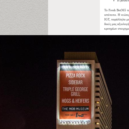
Η ρουλέτ
Το Fresh Bet365 το
ιστότοπο. Η νεώτε
IGT, παράλληλα με
δικές μας αξιολογή
κριτηρίων στοιχημ