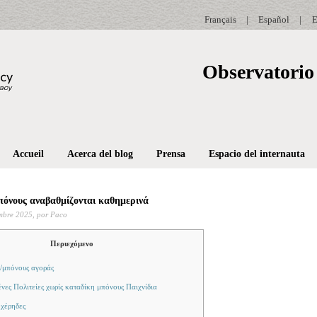
Français
|
Español
|
E
Observatorio 
Accueil
Acerca del blog
Prensa
Espacio del internauta
πόνους αναβαθμίζονται καθημερινά
mbre 2025,
por Paco
Περιεχόμενο
/μπόνους αγοράς
νες Πολιτείες χωρίς καταδίκη μπόνους Παιχνίδια
χέρηδες