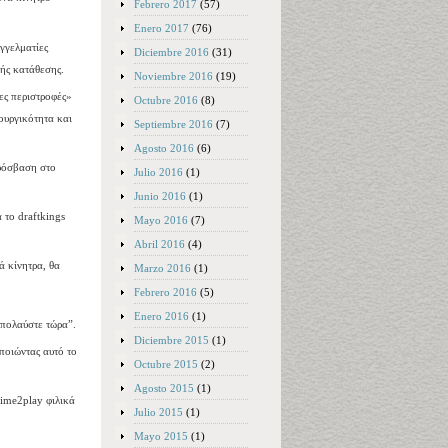
Febrero 2017
(57)
Enero 2017
(76)
γγελματίες
Diciembre 2016
(31)
κής κατάθεσης.
Noviembre 2016
(19)
ες περιστροφές»
Octubre 2016
(8)
ουργικότητα και
Septiembre 2016
(7)
Agosto 2016
(6)
πρόσβαση στο
Julio 2016
(1)
Junio 2016
(1)
 το draftkings
Mayo 2016
(7)
Abril 2016
(4)
ά κίνητρα, θα
Marzo 2016
(1)
Febrero 2016
(5)
Enero 2016
(1)
Απολαύστε τώρα”.
Diciembre 2015
(1)
ποιώντας αυτό το
Octubre 2015
(2)
Agosto 2015
(1)
time2play φιλικά
Julio 2015
(1)
Mayo 2015
(1)