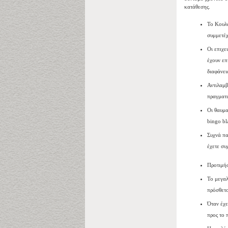
κατάθεσης.
Το Κουλο
συμμετέχ
Οι επιχε
έχουν επ
διαφάνει
Αντιλαμβ
πραγματι
Οι θαυμα
bingo bl
Συχνά πα
έχετε συ
Προτιμήσ
Το μεγαλ
πρόσθετο
Όταν έχε
προς το 