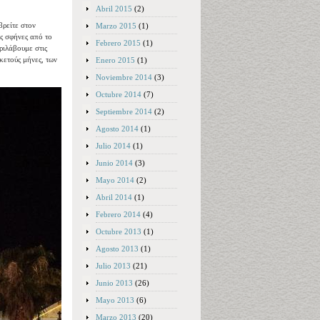
Abril 2015
(2)
βρείτε στον
Marzo 2015
(1)
ές σφήνες από το
Febrero 2015
(1)
ριλάβουμε στις
κετούς μήνες, των
Enero 2015
(1)
Noviembre 2014
(3)
Octubre 2014
(7)
Septiembre 2014
(2)
Agosto 2014
(1)
Julio 2014
(1)
Junio 2014
(3)
Mayo 2014
(2)
Abril 2014
(1)
Febrero 2014
(4)
Octubre 2013
(1)
Agosto 2013
(1)
Julio 2013
(21)
Junio 2013
(26)
Mayo 2013
(6)
Marzo 2013
(20)