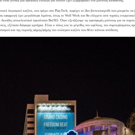
α είναι γενικά μια αρνητική επιλογή για όποιον έχει εξαργυρώσει ένα μπόνους κατάθεσης.
πικό λογισμικό καζίνο, που τρέχει στο PlayTech, παρέχει το ίδιο βιντεοπαιχνίδι που μπορείτε να 
ρη εφαρμογή έχει μεγαλύτερα λιμάνια, όπως το Wolf Work και θα ελέγχετε από τυχαίες ενεργειακ
 δεκάδες αποκλειστικά πρωτότυπα Bet365. Όταν εξετάζουμε τις προσφορές μπόνους για να συμπε
σεις, εξέτασα διάφορα κριτήρια. Είναι ο τύπος και το μέγεθος του οφέλους, του συμπεράσματος αρ
ατισμού και της νομικής φήμης/φήμης του νεώτερου καζίνο που θέτει κάποια απόδοση.