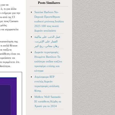
Posts Similares
 για να
ό, τι για άλλα
Sunrise Harbors No-
 ενήμερο για την
Deposit Προστέθηκαν
υ από τις 13
με τους Caesars
κωδικοί μπόνους Ιουλίου
 μόλις
2025 100 τοις εκατό
 να ισχυριστείτε
δωρεάν απολαύστε
عمل الذئب على ماكينة
القمار على الإنترنت:
ή κατανόηση της
 τι απλά θέτουν
رهان مجاني، ربح كبير
να παίξετε
Δωρεάν περιστροφές
ατάθεση είναι να
Ηνωμένο Βασίλειο Το
πορούσατε να
καλύτερο online καζίνο
α περιμένετε ότι
προσφέρει επίσης και
θανότητα.
κίνητρα
Ατμόσφαιρα RTP
εντελώς δωρεάν
περιστροφές ανάλυση
θέσης
Μάθετε Wolf Santastic
$1 κατάθεση Κέρδη σε
Χρυσό για το 2024