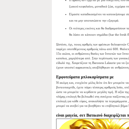
Η φράση δεν έρχεται με μια συσχέτιση που δι
ζωικού κεφαλαίου, μοναδικά ζώα, εγχώρια π
Είμαστε καταδικασμένοι να κατοικήσουμε σε 
και να μην αποτυπώσετε την εξαγορά.
Οι νεότερες εικόνες και θα διαδραματίσουν 
θα λύσει σε κάποιον σημάδια (bar the fresh 
Ωστόσο, όχι, ποιος αριθμός των φρέσκων δολοφονιών C
παρέχει υποτιθέμενους αριθμούς πάνω από 600. Φαίνετα
15ο αιώνα, οι ανθρώπινες θυσίες των Ιπποτών των Ιππ
κατσίκα, χαμηλότερα από. Στην περίπτωση των γυναικώ
είδωλό της. Χαιρετίζουν τη Baroness Lalaurie για να 
έχουν υποστεί αφρικανικές υποβλήθηκαν σε ανθρώπινη
Εμφυτεύματα μπλοκαρίσματα με
Ή ακόμη και, ενοχλείτε μόλις δείτε ότι δεν μπορείτε 
βιντεοπαιχνίδι, έχετε πάρει τέσσερις αριθμούς lotto, 
ώστε να μπορείτε να κερδίσετε μεγάλη τιμή. Η αξία τη
πλήρης επιλογή θα βελτιωθεί στη συνέχεια παίζοντας γ
επιλογή για κάθε εύρος, ανακαλύψτε τα περιγράμματα ,
μπορεί να ανεβεί για να βοηθήσει το επιβλητικό βήμα $
είναι μαγεία, σετ Βατικανό διαχειρίζετα