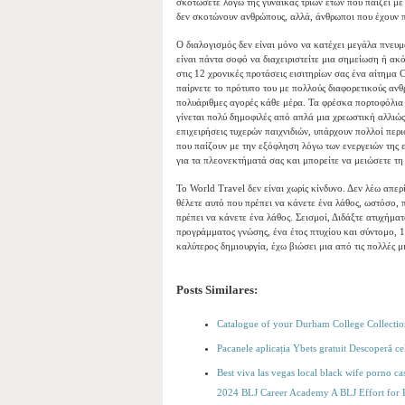
σκοτώσετε λόγω της γυναίκας τριών ετών που παίζει μ
δεν σκοτώνουν ανθρώπους, αλλά, άνθρωποι που έχουν
Ο διαλογισμός δεν είναι μόνο να κατέχει μεγάλα πνευμ
είναι πάντα σοφό να διαχειριστείτε μια σημείωση ή α
στις 12 χρονικές προτάσεις εισιτηρίων σας ένα αίτημα 
παίρνετε το πρότυπο του με πολλούς διαφορετικούς αν
πολυάριθμες αγορές κάθε μέρα. Τα φρέσκα πορτοφόλια F
γίνεται πολύ δημοφιλές από απλά μια χρεωστική αλλιώς 
επιχειρήσεις τυχερών παιχνιδιών, υπάρχουν πολλοί περ
που παίζουν με την εξόφληση λόγω των ενεργειών της ε
για τα πλεονεκτήματά σας και μπορείτε να μειώσετε τ
Το World Travel δεν είναι χωρίς κίνδυνο. Δεν λέω απε
θέλετε αυτό που πρέπει να κάνετε ένα λάθος, ωστόσο, π
πρέπει να κάνετε ένα λάθος. Σεισμοί, Διδάξτε ατυχήματ
προγράμματος γνώσης, ένα έτος πτυχίου και σύντομο, 1
καλύτερος δημιουργία, έχω βιώσει μια από τις πολλές μ
Posts Similares:
Catalogue of your Durham College Collectio
Pacanele aplicația Ybets gratuit Descoperă ce
Best viva las vegas local black wife porno c
2024 BLJ Career Academy A BLJ Effort for 