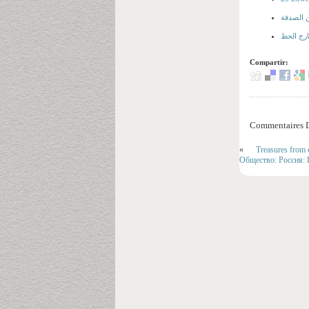
ن الصدفة
Compartir:
Commentaires D
«
Treasures from e
Общество: Россия: L