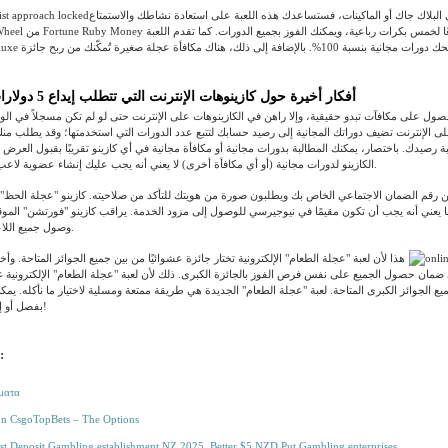
البلاك جاك أو الماكينات، فستساعدك هذه اللعبة على استعادة نشاطك والاستمتاع
أفكار أخيرة حول كازينوهات الإنترنت التي تتطلب إيداع 5 دولارات للنيوزيلنديين
الحصول على مكافآت تبدو حقيقية، وإلا راهن في الكازينوهات على الإنترنت حتى لو لم تكن مسجلاً في الو
لى الإنترنت تضيف دوراتك المجانية إلى رصيد حسابك لتتبع عدد الدورات التي استخدمتها؛ وقد يطلب منك
 رصيدك. باختصار، يمكنك المطالبة بدورات مجانية أو مكافأة مجانية في أي كازينو تقريبًا بقبول العرض 
الكازينو لدورات مجانية (أو أي مكافأة أخرى) لا يعني أنه يجب عليك إنشاء عضوية لاعب تلقائيًا للمطالبة بها.
رقم الضمان الاجتماعي الخاص بك ويطلبون صورة من هويتك للتأكد من صلاحيته. كازينو "عجلة الحظ"
 يعني أنه يجب أن تكون مقيمًا في نيوجيرسي للوصول إلى مزود الخدمة. يراقب كازينو "فورتشن" المو
وصول جميع اللاعبين إلى نيوجيرسي.
هذا لأن لعبة "عجلة الطعام" الإلكترونية تختار جائزة عشوائيًا من بين جميع الجوائز المتاحة. وأ
مان حصول الجميع على نفس فرص الفوز بالجائزة الكبرى. ذلك لأن لعبة "عجلة الطعام" الإلكترونية غالب
يع الجوائز الكبرى المتاحة. لعبة "عجلة الطعام" الجديدة هي طريقة ممتعة ومسلية لاختيار ما نأكله. يمكن
بفصل أو إضافة خيارات أخرى!
:
ματα
In CsgoTopBets – The Options
t Deposit Gambling establishment NZ 2025, Better $5 NZD Put Gambling enterprises