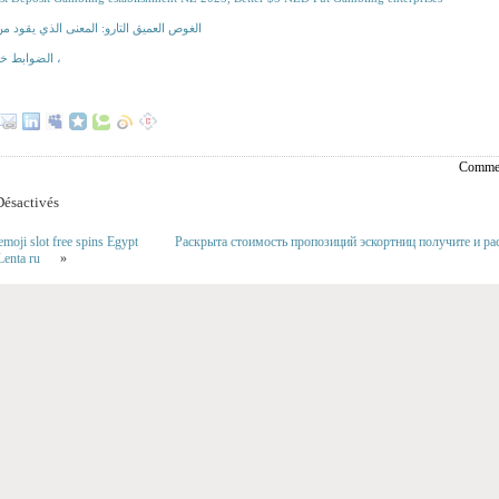
الغوص العميق التارو: المعنى الذي يقود م
الضوابط خارج الحظ ،
Commen
ésactivés
moji slot free spins Egypt
Раскрыта стоимость пропозиций эскортниц получите и 
enta ru
»