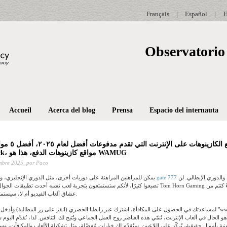
Français
|
Español
|
E
Observatorio 
Accueil
Acerca del blog
Prensa
Espacio del internauta
أفضل مواقع الكازين
الجودة من Luck، مواقع كازينوهات الدفع، هذا هو WAMUG
mbre 2025,
por Paco
والدوري الإيطالي. لن
يمكن للمراهنين المراهنة على دوريات أخرى، مثل الدوري الإنجليزي، و
تضيعوا كثيرًا، لأنكم ستستمتعون بتجربة لعب تشبه أحدث تطبيقات الجوا
عشاق ألعاب الفيديو أم لا، سيستمتع اللاعبون كثيرًا هنا.
لمساعدتك في الحصول على المكافأة، اشترك عبر رابطنا الحصري (انقر على زر المطالبة) وأدخل كلمة مرور المكاف
 الحال في ألعاب الإنترنت، تُنمّي هذه العناصر روح العمل الجماعي وتُتيح لك التنافس. لذا، نُقدّم اليوم شر
ية بأموال حقيقية، تُركّز على اللاعبين. سنُقدّم لك خيارات مُفضّلة، مثل تشكيلة الألعاب والمكافآت، وسنُ