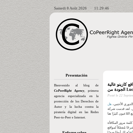
Samedi 8 Août 2026
11:29:47
Presentación
وهات على الإنترنت التي تقدم مدفوعات أفضل لعام ٢٠٢٥، أفضل ٥ مواقع كازينو عالية
Bienvenido al blog de
CoPeerRight Agency
, primera
Posté le
22 Septie
agencia especializada en la
protección de los Derechos de
الدوري الأجنبي،
Autor y la lucha contra la
ل.
لقد قدمت شركة Tom Horn Gaming أداءً رائعًا، سواءً كنتم من
piratería digital en las Redes
Peer-to-Peer e Internet.
أة "wwgam10fs" أثناء
حًا مُفصّلاً لمواقع
Enfoque sobre…
قدّم لك أيضًا صورًا