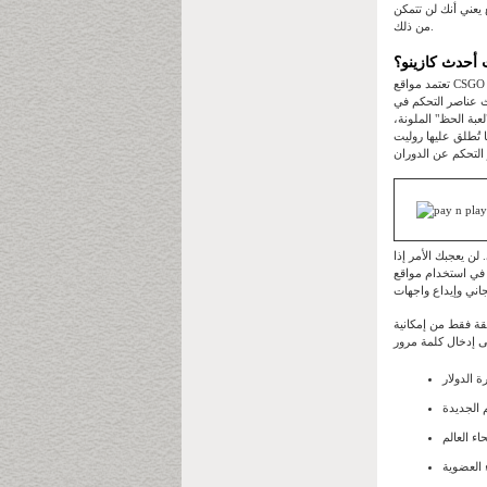
وقع يعني أنك لن تتمكن
من ذلك.
أحدث كازينو؟
تعتمد مواقع CSGO Happy Wheel على تحويل قشور الرهانات الجديدة إلى رصيد يُستخدم لتحديد الرهانات. وكما هو الحال مع عجلة الدوران
قة يحصل عليها المحترفون عند وضع أسهمهم داخلها. تنقسم هذه
عبة الحظ" الملونة،
وليت CSGO الأصلية. ولكن، حتى في روليت CSGO الأصلية، يبقى المفتاح كما هو، ابحث عن لون، ثم ضعه، ثم ابحث عن
جد متعة لا تُضاهى. لن يعجبك الأمر إذا
 CSGO Lucky Controls،
ل المكافأة هو شرط الرهان الأدنى وهو 15 ضعفًا. لذلك، يجب أن تُميّز أرباحك بنجمة قبل 15 دقيقة فقط من إمكانية