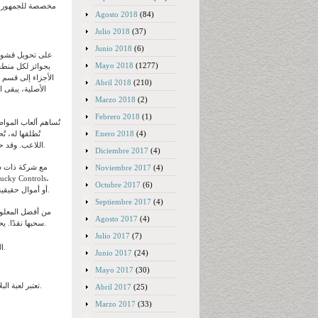
Agosto 2018
(84)
Julio 2018
(37)
Junio 2018
(6)
Mayo 2018
(1277)
الأجزاء إلى قسم ج
Abril 2018
(210)
Marzo 2018
(2)
Febrero 2018
(1)
Enero 2018
(4)
اللاعب. وقد حظيت بشعبية كبيرة بين العديد من اللاعبين لسنوات طويلة بفضل سهولة استخدامها.
Diciembre 2017
(4)
Noviembre 2017
(4)
Octubre 2017
(6)
ستحتاج إلى إنشاء حساب مجاني وإيداع واجهات CSGO أو أموال حقيقية. بعد تحقيق التوازن، يمكنك اختيار لعبة للمراهنة عليها ووضع رهانك.
Septiembre 2017
(4)
Agosto 2017
(4)
سحبها نقدًا. يحقّ للعملاء الذين تبلغ أعمارهم 21 عامًا فأكثر الاستفادة من أحدث مكافأة ترحيبية شخصية دون الحاجة إلى إدخال كلمة مرور.
Julio 2017
(7)
العلامات الموجودة على البكرات هي؛ فرقة موسيقية، وسيارة لامبورجيني جيدة، وطائرة متحمسة، وإشارة الدولار.
Junio 2017
(24)
Mayo 2017
(30)
تعتبر لعبة البلاك جاك من ألعاب الكازينو، وتستخدم في أغلب (إن لم يكن في جميع) الكازينوهات التقليدية في جميع أنحاء العالم.
Abril 2017
(25)
Marzo 2017
(33)