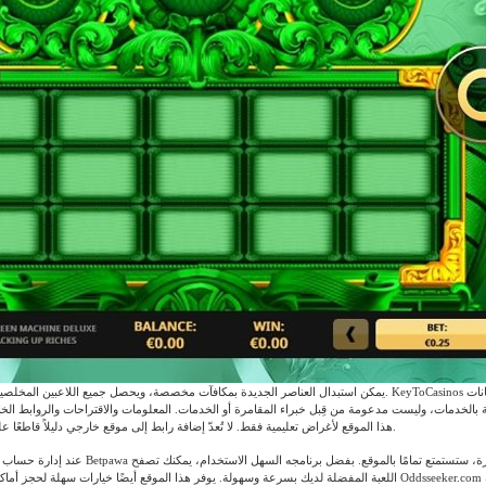
يمكن استبدال العناصر الجديدة بمكافآت مخصصة، ويحصل جميع اللاعبين المخلصين على مزايا مماثلة. sinos
بالخدمات، وليست مدعومة من قِبل خبراء المقامرة أو الخدمات. المعلومات والاقتراحات والروابط ال
هذا الموقع لأغراض تعليمية فقط. لا تُعدّ إضافة رابط إلى موقع خارجي دليلاً قاطعًا على قبول هذا الموقع.
عند إدارة حساب وإكمال سجل كازينو Betpawa المحلي لأول مرة، 
اللعبة المفضلة لديك بسرعة وسهولة. يوفر هذا الموقع أيضًا خيارات سهلة لحجز أماكنك وتوزيعاتك. موقع eeker.com