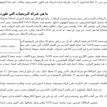
مخصصة للجمهور من سن 21 عامًا فما فوق. لا توجد طريقة لزيادة فرصك في الفوز، فعدم وجود مقالات على هذا الم
ما هي شركة البرمجيات التي طورت 
الكلاسيكية، تتميز أحدث عناصر التحكم في CSGO Happy بجوائز لكل منط
وائز كبير، وقسم بأقل عائد، وقسم بدون جوائز. تُطلق معظم الأسماء الحديثة على لعبة الروليت اسم "ل
بينما تُطلق عليها ر
اللون، ويمكنك الانتظار حتى تتوقف عناصر التحكم عن الدوران.
تُساهم ألعاب المواضع بنسبة 100% في قيمة الرهان، أي أن من يراهن بمبلغ 50 دولارًا في المواضع التي
تُطلقها له، تُحتسب بنسبة 100%. تُعدّ عجلة الحظ الجديدة من أفضل الألعاب التي تعتمد على حظ
مع شركة ذات سمعة طيبة، يضمن الكازينو تجربة مراهنة آمنة بنسبة 100%، وبفضل تنوع الألعاب، ست
كنت من محبي ألعاب الوكلاء المباشرين، بل قد تجد كازينوهات جديدة تُحسّن من صحتك. للبدء في استخدام مواقع
من أفضل المعلومات حو
إنه يختار البطل للخطوة 1 في قائمة أسماء الأفراد الخارجين من البطولة بمجرد تدوير عناصر التحكم الجديدة.
تتضمن المكافأة خمسين دورة مجانية بنسبة 100% والتي يمكن إضافتها على الفور بمجرد إنشاء العضوية.