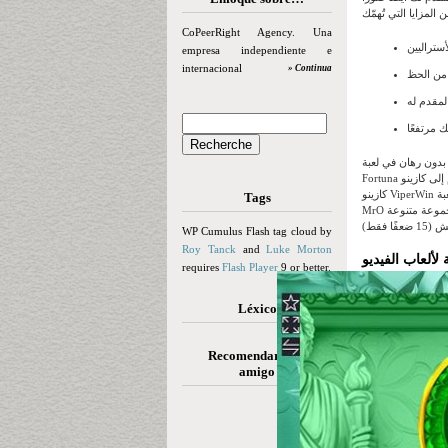
CoPeerRight Agency. Una
empresa independiente e
internacional
» Continua
ة – بل معقولة – مثل هذه. احصل على 20 دورة مجانية بدون رهان في لعبة Tower of
Fortuna بمجرد الانضمام إلى كازينو Wolfy، ويمكنك الدخول إلى WWG20 باستخدام رمز ترويجي ممتاز في قسم الاستراتيجية بحسابك. يقدم
كازينو ViperWin للاعبين الأستراليين الجدد مكافأة تسجيل من 50 دورة مجانية بقيمة 10 دولارات أمريكية للعبة "It's Shark Day". يقدم كازينو
Tags
MrO مكافأة بدون إيداع للاعبين الأستراليين الجدد بقيمة 100 دولار أسترالي. يمكن استخدام هذه المكافأة المجانية بالكامل في مجموعة متنوعة
WP Cumulus Flash tag cloud by
Roy Tanck
and
Luke Morton
requires
Flash Player
9 or better.
Léxico
Recomendar a un
amigo