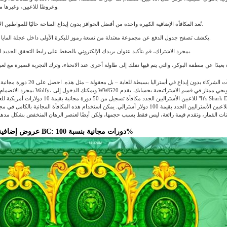
وعروضًا للاعبين، وغيرها من المزايا التي تُهمّك.
تُعد المكافأة الإضافية الكبيرة واحدة من أفضل الحوافز بدون إيداع المتاحة حاليًا للمواطنين الأستراليين.
يكشف تصفح جدول الدفع عن مجموعة معتدلة من تسعة رموز للبكرة الأولى داخل عجلة المايا من الحظ.
بمجرد الاشتراك، قم بتأكيد عنوان بريدك الإلكتروني بالضغط على رابط التحقق الجديد المقدم له.
مكافآت الشركاء بدون إيداع في أستراليا بسيطة للغاي
عروض إضافية لألعاب الفيديو BC: دورات مجانية بنسبة 100%