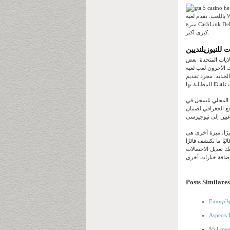
باللعب. تقدم لعبة Wheel من Fortune Ruby Money الآن تصميمًا رائعًا لخمس بكرات رباعية، ويمكنك الفوز بجميع الدورات. كما تقدم اللعبة
ميزة CashLink Deluxe الجديدة، والتي تمنحك دورات مجانية بنسبة 100%. بالإضافة إلى ذلك، هناك مكافأة عجلة صغيرة تُمكّنك من ربح جائزة
كبرى أكبر.
لايات المتحدة. بعض
 الآخرون لعب لعبة
الجديد. مجرد تقديم
 المحلي مُسجل في
قع الجغرافي لضمان
خيرًا، ميزة أخرى هي
ًا ما تكتشف فائزًا
ك تعديل الاحتمالات
Posts Similares
Επαγγέλ
Aspects 
$5 Lowes