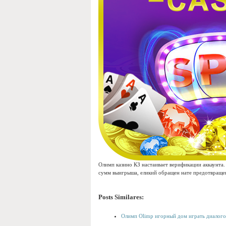
Олимп казино КЗ настаивает верификации аккаунта
сумм выигрыша, еликий обращен нате предотвращен
Posts Similares:
Олимп Olimp игорный дом играть диалог