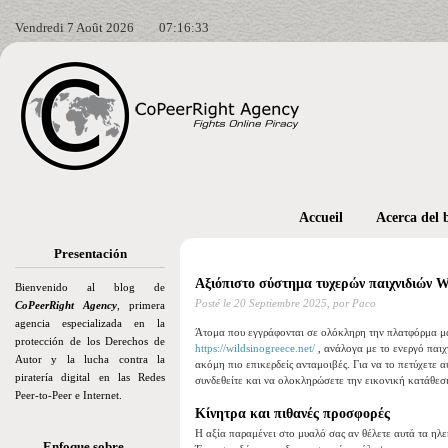
Vendredi 7 Août 2026
07:16:34
Accueil
Acerca del 
Presentación
Αξιόπιστο σύστημα τυχερών παιχνιδιών W
Bienvenido al blog de
Posté le
20 Septiembre 2025,
por Paco
CoPeerRight Agency
, primera
agencia especializada en la
Άτομα που εγγράφονται σε ολόκληρη την πλατφόρμα μα
protección de los Derechos de
https://wildsinogreece.net/
, ανάλογα με το ενεργό παιχ
Autor y la lucha contra la
ακόμη πιο επικερδείς ανταμοιβές.
Για να το πετύχετε 
piratería digital en las Redes
συνδεθείτε και να ολοκληρώσετε την εικονική κατάθεσ
Peer-to-Peer e Internet.
Κίνητρα και πιθανές προσφορές
Η αξία παραμένει στο μυαλό σας αν θέλετε αυτά τα ηλε
Enfoque sobre…