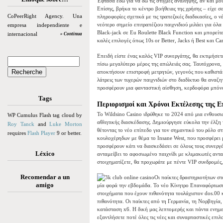
Έφτασα εδώ για να δω τις στιγμές ανάληψης, αν και μου
Επίσης, βρήκα το κέντρο βοήθειας της χρήσης – είχε σ
CoPeerRight Agency. Una
πληροφορίες σχετικά με τις τραπεζικές διαδικασίες, ο
νεότερο σημείο επιτραπέζιου παιχνιδιού μιλάει για όλ
empresa independiente e
Black-jack σε Eu Roulette Black Function και μπορείτε
internacional
» Continua
καλές επιλογές όπως 10s or Better, Jacks ή Best και Ca
Επειδή είστε ένας καλός VIP συνεργάτης, θα εκτιμήσε
πίσω μεγαλύτερο μέρος της απώλειάς σας. Ταυτόχρονα,
αποκτήσουν επιστροφή μετρητών, γεγονός που καθιστά 
λάτρεις των τυχερών παιχνιδιών στο διαδίκτυο θα ανα
προσφέρουν μια φανταστική αίσθηση, κερδοφόρα μπόνου
Tags
Περιορισμοί και Χρόνοι Εκτέλεσης της Ε
Το Wildsino Casino ιδρύθηκε το 2024 από μια ενθουσι
WP Cumulus Flash tag cloud by
αθλητικής διασκέδασης. Δημιούργησε εύκολα την έλξη 
Roy Tanck
and
Luke Morton
θέτοντας το νέο επίπεδο για τον σημαντικό του ρόλο σ
requires
Flash Player
9 or better.
κουλοχέρηδων με θέμα το Insane West, που προσφέρει 
προσφέρουν κάτι να διασκεδάσει σε όλους τους συνεργ
Léxico
ανταμείβει το αφοσιωμένο παιχνίδι με κλιμακωτές αντ
στοιχηματίζετε, θα προχωράτε με πέντε VIP συνδρομές,
Recomendar a un
Οι παίκτες δραστηριοτήτων σ
amigo
μία φορά την εβδομάδα. Το νέο Κίνητρο Επαναφόρτωση
στοιχήματα που έχουν πιθανότητα τουλάχιστον dos.00 
πιθανότητα. Οι παίκτες από τη Γερμανία, τη Νορβηγία,
κατάσταση x6. Η δική μας λεπτομερής και πάντα ενημερ
εξαντλήσετε ποτέ όλες τις νέες και συναρπαστικές επιλ