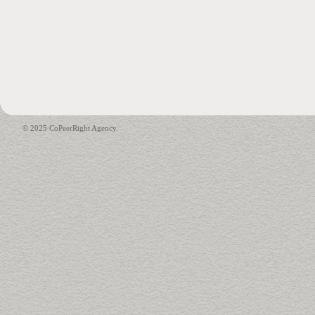
© 2025 CoPeerRight Agency.