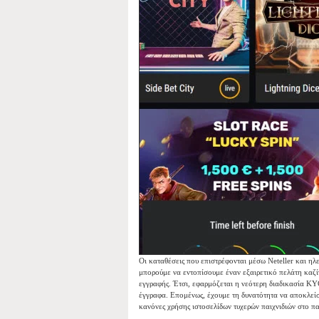
Οι καταθέσεις που επιστρέφονται μέσω Neteller και ηλ
μπορούμε να εντοπίσουμε έναν εξαιρετικό πελάτη καζί
εγγραφής. Έτσι, εφαρμόζεται η νεότερη διαδικασία K
έγγραφα. Επομένως, έχουμε τη δυνατότητα να αποκλείσ
κανόνες χρήσης ιστοσελίδων τυχερών παιχνιδιών στο παι