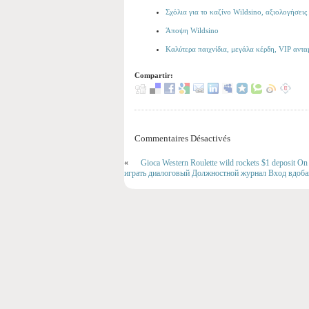
Σχόλια για το καζίνο Wildsino, αξιολογήσεις
Άποψη Wildsino
Καλύτερα παιχνίδια, μεγάλα κέρδη, VIP αντα
Compartir:
Commentaires Désactivés
«
Gioca Western Roulette wild rockets $1 deposit On
играть диалоговый Должностной журнал Вход вдоба