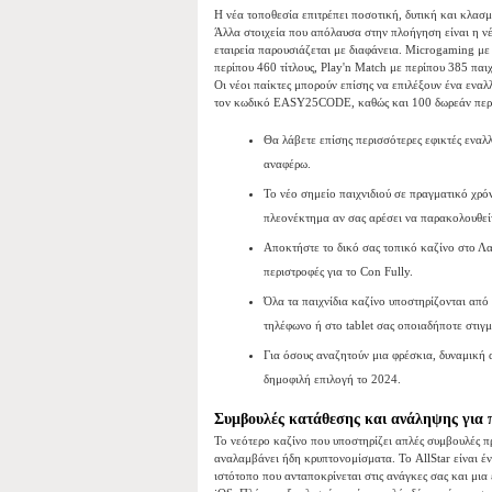
Η νέα τοποθεσία επιτρέπει ποσοτική, δυτική και κλασ
Άλλα στοιχεία που απόλαυσα στην πλοήγηση είναι η νέ
εταιρεία παρουσιάζεται με διαφάνεια. Microgaming με 
περίπου 460 τίτλους, Play'n Match με περίπου 385 παιχ
Οι νέοι παίκτες μπορούν επίσης να επιλέξουν ένα ενα
τον κωδικό EASY25CODE, καθώς και 100 δωρεάν περ
Θα λάβετε επίσης περισσότερες εφικτές εναλλ
αναφέρω.
Το νέο σημείο παιχνιδιού σε πραγματικό χρό
πλεονέκτημα αν σας αρέσει να παρακολουθείτ
Αποκτήστε το δικό σας τοπικό καζίνο στο Λ
περιστροφές για το Con Fully.
Όλα τα παιχνίδια καζίνο υποστηρίζονται από 
τηλέφωνο ή στο tablet σας οποιαδήποτε στιγ
Για όσους αναζητούν μια φρέσκια, δυναμική α
δημοφιλή επιλογή το 2024.
Συμβουλές κατάθεσης και ανάληψης για π
Το νεότερο καζίνο που υποστηρίζει απλές συμβουλές πρ
αναλαμβάνει ήδη κρυπτονομίσματα. Το AllStar είναι έ
ιστότοπο που ανταποκρίνεται στις ανάγκες σας και μια