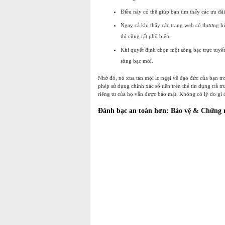
Điều này có thể giúp bạn tìm thấy các ưu đã
Ngay cả khi thấy các trang web có thương h
thì cũng rất phổ biến.
Khi quyết định chọn một sòng bạc trực tuyến
sòng bạc mới.
Nhờ đó, nó xua tan mọi lo ngại về đạo đức của bạn tr
phép sử dụng chính xác số tiền trên thẻ tín dụng trả 
riêng tư của họ vẫn được bảo mật. Không có lý do gì đ
Đánh bạc an toàn hơn: Bảo vệ & Chứng 