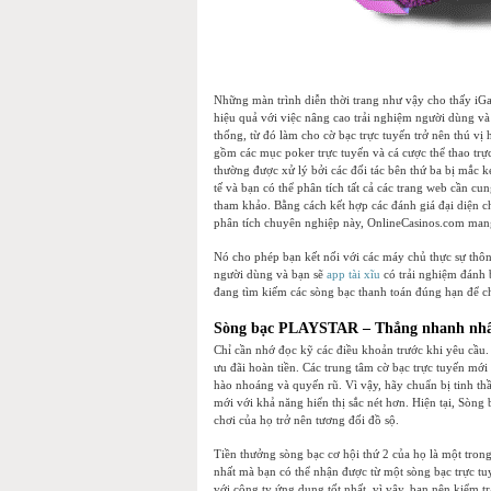
Những màn trình diễn thời trang như vậy cho thấy iGa
hiệu quả với việc nâng cao trải nghiệm người dùng và
thống, từ đó làm cho cờ bạc trực tuyến trở nên thú v
gồm các mục poker trực tuyến và cá cược thể thao trực
thường được xử lý bởi các đối tác bên thứ ba bị mắc k
tế và bạn có thể phân tích tất cả các trang web cần cu
tham khảo. Bằng cách kết hợp các đánh giá đại diện c
phân tích chuyên nghiệp này, OnlineCasinos.com mang
Nó cho phép bạn kết nối với các máy chủ thực sự thôn
người dùng và bạn sẽ
app tài xĩu
có trải nghiệm đánh b
đang tìm kiếm các sòng bạc thanh toán đúng hạn để ch
Sòng bạc PLAYSTAR – Thắng nhanh nh
Chỉ cần nhớ đọc kỹ các điều khoản trước khi yêu cầu.
ưu đãi hoàn tiền. Các trung tâm cờ bạc trực tuyến mớ
hào nhoáng và quyến rũ. Vì vậy, hãy chuẩn bị tinh t
mới với khả năng hiển thị sắc nét hơn. Hiện tại, Sòng 
chơi của họ trở nên tương đối đồ sộ.
Tiền thưởng sòng bạc cơ hội thứ 2 của họ là một tron
nhất mà bạn có thể nhận được từ một sòng bạc trực tu
với công ty ứng dụng tốt nhất, vì vậy, bạn nên kiểm t