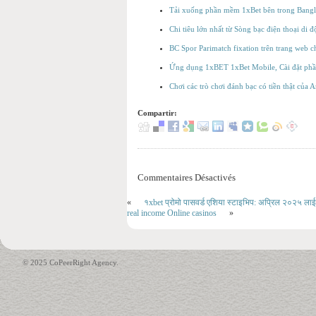
Tải xuống phần mềm 1xBet bên trong Bangla
Chi tiêu lớn nhất từ ​​​​Sòng bạc điện thoại 
BC Spor Parimatch fixation trên trang web c
Ứng dụng 1xBET 1xBet Mobile, Cài đặt phầ
Chơi các trò chơi đánh bạc có tiền thật của
Compartir:
Commentaires Désactivés
«
१xbet प्रोमो पासवर्ड एशिया स्टाइभिप: अप्रिल २०२५ लाई
real income Online casinos
»
© 2025 CoPeerRight Agency.