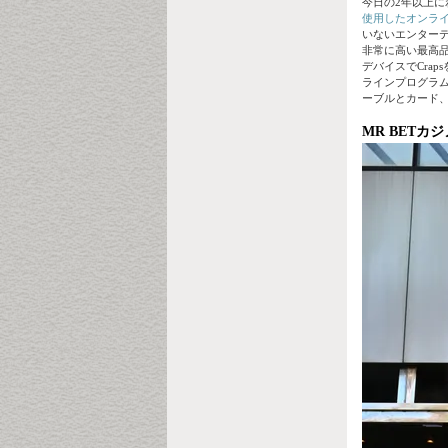
今日の2年以上にわ
使用したオンライ
いないエンター
非常に高い最高品質から
デバイスでCra
ラインプログラ
ーブルとカード
MR BET