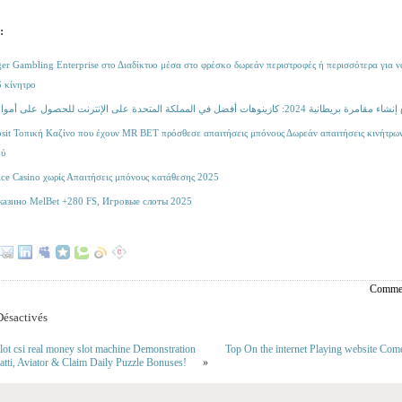
:
er Gambling Enterprise στο Διαδίκτυο μέσα στο φρέσκο ​​δωρεάν περιστροφές ή περισσότερα για 
 κίνητρο
ات أفضل في المملكة المتحدة على الإنترنت للحصول على أموال حقيقية
it Τοπική Καζίνο που έχουν MR BET πρόσθεσε απαιτήσεις μπόνους Δωρεάν απαιτήσεις κινήτρων 
ού
e Casino χωρίς Απαιτήσεις μπόνους κατάθεσης 2025
казино MelBet +280 FS, Игровые слоты 2025
Commen
ésactivés
lot csi real money slot machine Demonstration
Top On the internet Playing website Com
tti, Aviator & Claim Daily Puzzle Bonuses!
»