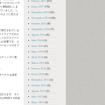
Febrero 2017
(57)
はすべてのプレイヤ
Enero 2017
(76)
より挑戦的にしま
座っていました…し
Diciembre 2016
(31)
サイトのように見えま
Noviembre 2016
(19)
Octubre 2016
(8)
Septiembre 2016
(7)
組織で実行されていま
スクライブされた
Agosto 2016
(6)
人々のアスリート
Julio 2016
(1)
えが必要です。エ
パーセントのオプ
Junio 2016
(1)
Mayo 2016
(7)
ルティングに進
Abril 2016
(4)
Marzo 2016
(1)
Febrero 2016
(5)
す。
Enero 2016
(1)
ボーナスを請求
Diciembre 2015
(1)
Octubre 2015
(2)
Agosto 2015
(1)
役立ちます。サイ
Julio 2015
(1)
RBET 400追
Mayo 2015
(1)