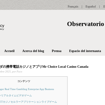
Français
|
Español
|
E
Observatorio 
Accueil
Acerca del blog
Prensa
Espacio del internauta
携帯電話カジノとアプリMr Choice Local Casino Canada
mbre 2025,
por Paco
コンテンツ
ger Real Time Gambling Enterprise App Business
いリアルタイムビデオゲーム
 BETカジノセルラーアプリケーションライブゲーム