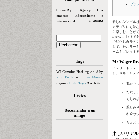
プラ
CoPeerRight Agency. Una
empresa independiente e
internacional
» Continua
新しいシンボル
カテゴリにも熱心
ら楽しむことが
のために快適であ
で私たち自身のよ
して、セルラー
ームをプレイす
Tags
Mr Wager Rea
アスリートシェル
WP Cumulus Flash tag cloud by
し、セキュリテ
Roy Tanck
and
Luke Morton
requires
Flash Player
9 or better.
私たち
ただし
Léxico
もしれ
親しみ
Recomendar a un
料金サ
amigo
たとえば
楽しいリアル