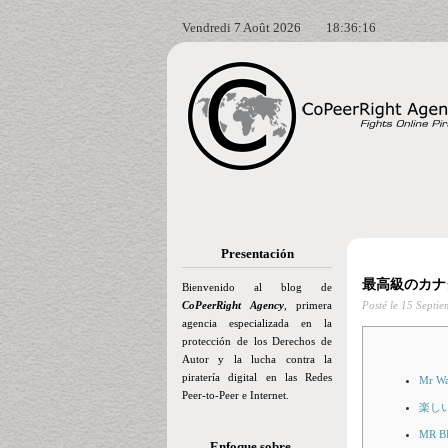
Vendredi 7 Août 2026
18:36:18
Presentación
最高級のカナダの
Bienvenido al blog de
CoPeerRight Agency
, primera
Posté le
15 Septie
agencia especializada en la
protección de los Derechos de
Autor y la lucha contra la
piratería digital en las Redes
Mr Wa
Peer-to-Peer e Internet.
楽し
MR
Enfoque sobre…