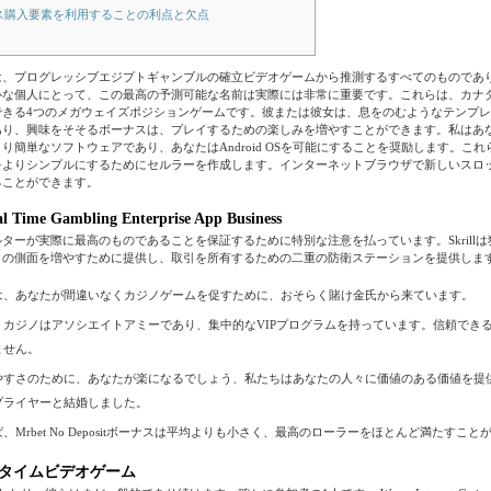
ス購入要素を利用することの利点と欠点
は、プログレッシブエジプトギャンブルの確立ビデオゲームから推測するすべてのものであ
な個人にとって、この最高の予測可能な名前は実際には非常に重要です。これらは、カナダ内の
できる4つのメガウェイズポジションゲームです。彼または彼女は、息をのむようなテンプ
り、興味をそそるボーナスは、プレイするための楽しみを増やすことができます。私はあな
り簡単なソフトウェアであり、あなたはAndroid OSを可能にすることを奨励します。こ
をよりシンプルにするためにセルラーを作成します。インターネットブラウザで新しいスロ
ることができます。
l Time Gambling Enterprise App Business
ターが実際に最高のものであることを保証するために特別な注意を払っています。Skrill
ィの側面を増やすために提供し、取引を所有するための二重の防衛ステーションを提供しま
は、あなたが間違いなくカジノゲームを促すために、おそらく賭け金氏から来ています。
、カジノはアソシエイトアミーであり、集中的なVIPプログラムを持っています。信頼でき
ません。
やすさのために、あなたが楽になるでしょう、私たちはあなたの人々に価値のある価値を提
プライヤーと結婚しました。
、Mrbet No Depositボーナスは平均よりも小さく、最高のローラーをほとんど満たすこ
タイムビデオゲーム