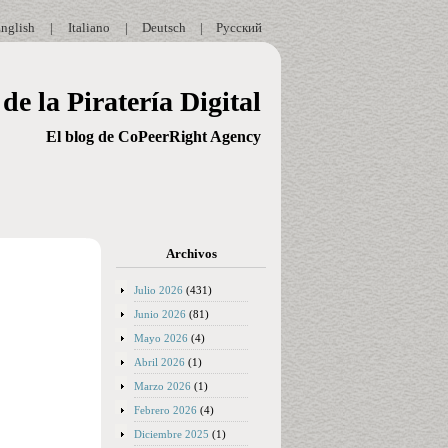
nglish
|
Italiano
|
Deutsch
|
Русский
de la Piratería Digital
El blog de CoPeerRight Agency
Archivos
Julio 2026
(431)
Junio 2026
(81)
Mayo 2026
(4)
Abril 2026
(1)
Marzo 2026
(1)
Febrero 2026
(4)
Diciembre 2025
(1)