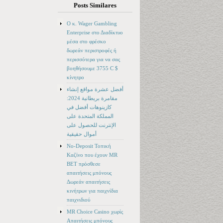
Posts Similares
Ο κ. Wager Gambling
Enterprise στο Διαδίκτυο
μέσα στο φρέσκο ​​
δωρεάν περιστροφές ή
περισσότερα για να σας
βοηθήσουμε 3755 C $
κίνητρο
أفضل عشرة مواقع إنشاء
مقامرة بريطانية 2024:
كازينوهات أفضل في
المملكة المتحدة على
الإنترنت للحصول على
أموال حقيقية
No-Deposit Τοπική
Καζίνο που έχουν MR
BET πρόσθεσε
απαιτήσεις μπόνους
Δωρεάν απαιτήσεις
κινήτρων για παιχνίδια
παιχνιδιού
MR Choice Casino χωρίς
Απαιτήσεις μπόνους