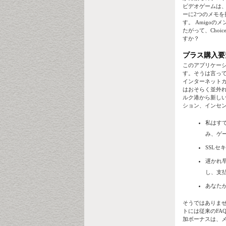
ビデオゲームは、
ーに2つのメモ
す。 Amigoの
たがって、Choi
すか？
プラス購入要
このアプリケーショ
す。そうは言っ
インターネット
はおそらく並外
ルク港から新しい
ション、インセ
私はす
み、ゲ
SSL
遅かれ
し、支
あなた
そうではありま
トには従来のFA
加ボーナスは、