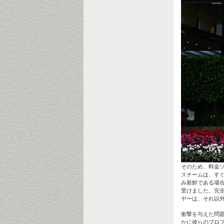
そのため、料金
スチームは、すぐ
み新鮮である場
受けました。完
ヤーは、それ以
衝撃を与えた問
かに彼らのプロ