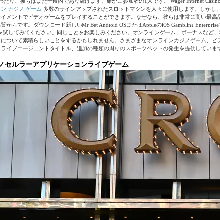
たり、彼らはまだ一般的であり続けます。確かに参加者の1人です。 Wager Internet Casi
ン カジノ ゲーム
多数のサインアップされたスロットマシンを人々に使用します。しかし
テイメントでビデオゲームをプレイすることができます。なぜなら、彼らは非常に高い最高
です。ダウンロード新しいMr Bet Android OSまたはAppleのiOS Gambling Enterpr
psを試してみてください。同じことをお楽しみください。オンラインゲーム、ボーナスなど
ムについて素晴らしいことをするかもしれません。さまざまなオンラインカジノゲーム、ビ
、ライブエージェントタイトル、追加の種類の周りのスポーツベットの発生を提供していま
カジノセルラーアプリケーションライブゲーム