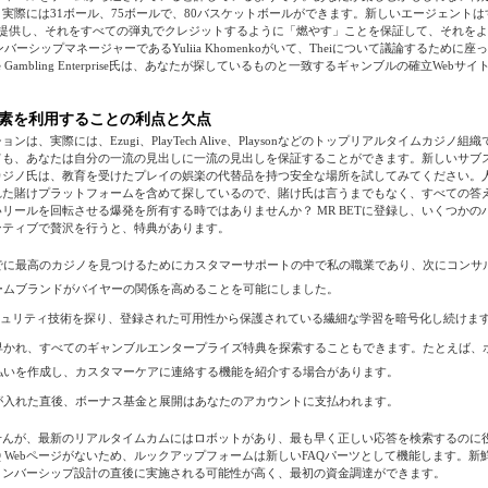
実際には31ボール、75ボールで、80バスケットボールができます。新しいエージェント
を提供し、それをすべての弾丸でクレジットするように「燃やす」ことを保証して、それを
メンバーシップマネージャーであるYuliia Khomenkoがいて、Theiについて議論するために
ce Gambling Enterprise氏は、あなたが探しているものと一致するギャンブルの確立Web
素を利用することの利点と欠点
ンは、実際には、Ezugi、PlayTech Alive、Playsonなどのトップリアルタイムカジノ
ても、あなたは自分の一流の見出しに一流の見出しを保証することができます。新しいサブ
カジノ氏は、教育を受けたプレイの娯楽の代替品を持つ安全な場所を試してみてください。
れた賭けプラットフォームを含めて探しているので、賭け氏は言うまでもなく、すべての答
リールを回転させる爆発を所有する時ではありませんか？ MR BETに登録し、いくつかの
ンティブで贅沢を行うと、特典があります。
でに最高のカジノを見つけるためにカスタマーサポートの中で私の職業であり、次にコンサ
ームブランドがバイヤーの関係を高めることを可能にしました。
セキュリティ技術を探り、登録された可用性から保護されている繊細な学習を暗号化し続けま
早かれ、すべてのギャンブルエンタープライズ特典を探索することもできます。たとえば、
払いを作成し、カスタマーケアに連絡する機能を紹介する場合があります。
が入れた直後、ボーナス基金と展開はあなたのアカウントに支払われます。
せんが、最新のリアルタイムカムにはロボットがあり、最も早く正しい応答を検索するのに
Q Webページがないため、ルックアップフォームは新しいFAQパーツとして機能します。新鮮なM
メンバーシップ設計の直後に実施される可能性が高く、最初の資金調達ができます。