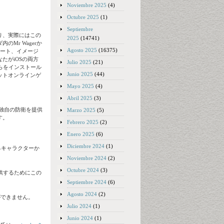
Noviembre 2025
(4)
Octubre 2025
(1)
Septiembre
り、実際にはこの
2025
(14741)
Mr Wagerか
Agosto 2025
(16375)
レート、イメージ
たがiOSの両方
Julio 2025
(21)
れらをインストール
Junio 2025
(44)
ットオンラインゲ
Mayo 2025
(4)
Abril 2025
(3)
は独自の防衛を提供
Marzo 2025
(5)
す。
Febrero 2025
(2)
Enero 2025
(6)
Diciembre 2024
(1)
るキャラクターか
Noviembre 2024
(2)
Octubre 2024
(3)
供するためにこの
Septiembre 2024
(6)
Agosto 2024
(2)
とができません。
Julio 2024
(1)
Junio 2024
(1)