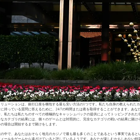
ソリューションは、銀行口座を梱包する最も安い方法の1つです。私たち自身の教えられた
に持っている質問に答えるために、24/7の時間または夜を取得することができます。あなたがMr
合、私たちは私たちのすべての積極的なキャッシュバックの提供によってトッピングされた
全なカテゴリの結果には、個々のゲームとは対照的に、完全なカテゴリの戦いの結果に賭け
外の場合は開始するまで賭けをします。
題の中で、あなたはおそらく地元のカジノで最も最も多くのことであるという事実であると
フィールをゲームから遠ざけていると評しているようです。あなたが楽しむかもしれない特