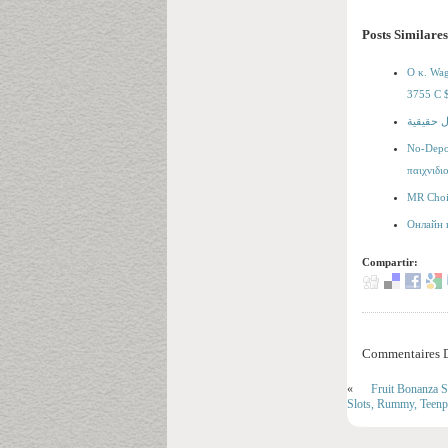
Posts Similares
Ο κ. Wag
3755 C $
No-Depos
παιχνιδι
MR Choic
Онлайн 
Compartir:
Commentaires D
«
Fruit Bonanza S
Slots, Rummy, Teenpa