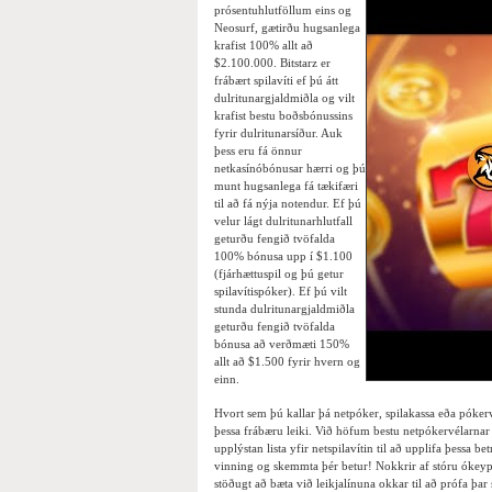
prósentuhlutföllum eins og
Neosurf, gætirðu hugsanlega
krafist 100% allt að
$2.100.000. Bitstarz er
frábært spilavíti ef þú átt
dulritunargjaldmiðla og vilt
krafist bestu boðsbónussins
fyrir dulritunarsíður. Auk
þess eru fá önnur
netkasínóbónusar hærri og þú
munt hugsanlega fá tækifæri
til að fá nýja notendur. Ef þú
velur lágt dulritunarhlutfall
geturðu fengið tvöfalda
100% bónusa upp í $1.100
(fjárhættuspil og þú getur
spilavítispóker). Ef þú vilt
stunda dulritunargjaldmiðla
geturðu fengið tvöfalda
bónusa að verðmæti 150%
allt að $1.500 fyrir hvern og
einn.
Hvort sem þú kallar þá netpóker, spilakassa eða pókerv
þessa frábæru leiki. Við höfum bestu netpókervélarna
upplýstan lista yfir netspilavítin til að upplifa þessa b
vinning og skemmta þér betur! Nokkrir af stóru ókeyp
stöðugt að bæta við leikjalínuna okkar til að prófa þar 