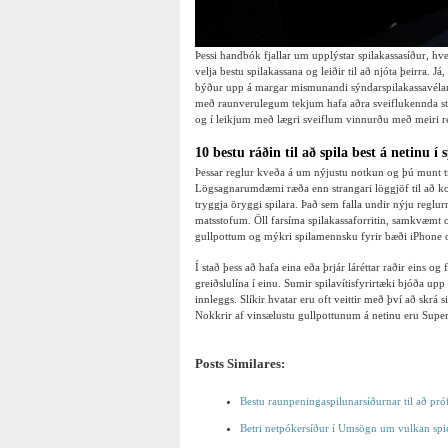
Þessi handbók fjallar um upplýstar spilakassasíður, hve
velja bestu spilakassana og leiðir til að njóta þeirra. J
býður upp á margar mismunandi sýndarspilakassavélar,
með raunverulegum tekjum hafa aðra sveiflukennda sti
og í leikjum með lægri sveiflum vinnurðu með meiri reg
10 bestu ráðin til að spila best á netinu í 
Þessar reglur kveða á um nýjustu notkun og þú munt tre
Lögsagnarumdæmi ræða enn strangari löggjöf til að koma 
tryggja öryggi spilara. Það sem falla undir nýju reglur
matsstofum. Öll farsíma spilakassaforritin, samkvæ
gullpottum og mýkri spilamennsku fyrir bæði iPhone 
Í stað þess að hafa eina eða þrjár láréttar raðir eins og
greiðslulína í einu. Sumir spilavítisfyrirtæki bjóða u
innleggs. Slíkir hvatar eru oft veittir með því að skrá s
Nokkrir af vinsælustu gullpottunum á netinu eru Sup
Posts Similares:
Bestu raunpeningaspilunarsíðurnar til að pr
Betri netpókersíður í Umsögn um vulkan spie