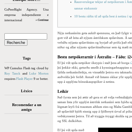
Raunverulegar tekjur af netpókerum í Ást
sannar einkunnir
CoPeerRight Agency. Una
empresa independiente e
10 bestu ráðin til að spila best á netinu í s
internacional
» Continua
Nýju netkasínóin geta aukið spennuna, en það fylgir 
gott við að leita að nýjum áströlskum spilavítum. Á sa
vefsíðu nýjasta spilavítisins og byrjað að prófa það eft
niður og allar nýjustu spilavítissíðurnar sem ég mæli
Bestu netpókerarnir í Ástralíu – Fáðu: i2
Tags
Ef þú vilt spila netpóker ókeypis í stað þess að borga
i
þú þekkir ekki, geturðu smellt á kynningarhnappinn o
WP Cumulus Flash tag cloud by
fjölda netkasínóleikja, en vinsældir þeirra eru takmarkað
Roy Tanck
and
Luke Morton
auðvelda þér ferlið. Annað við listann okkar yfir uppl
requires
Flash Player
9 or better.
upp á upplýsta bónuskaupspóker á netinu.
Léxico
Leikir
Það fyrsta sem þú ættir að gera er að velja veðmálaþj
saman lista yfir upplýst áströlsk netkasínó sem bjóða
Recomendar a un
lögmæt leyfi frá traustum aðilum eins og Malta Gambl
amigo
að spilavítið bjóði einnig upp á fjölbreytt úrval af pó
veðskynsemi þeirra. Til að tryggja öryggi skulda og per
og SSL dulkóðun.
Ef þú vilt spila með