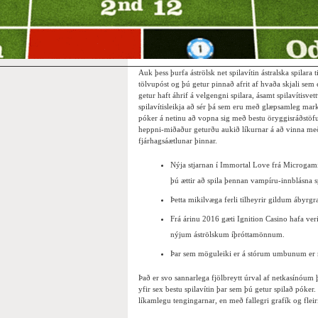
Auk þess þurfa áströlsk net spilavítin ástralska spilara t
tölvupóst og þú getur pinnað afrit af hvaða skjali sem e
getur haft áhrif á velgengni spilara, ásamt spilavítisve
spilavítisleikja að sér þá sem eru með glæpsamleg mar
póker á netinu að vopna sig með bestu öryggisráðstöfun
heppni-miðaður geturðu aukið líkurnar á að vinna með
fjárhagsáætlunar þinnar.
Nýja stjarnan í Immortal Love frá Microgami
þú ættir að spila þennan vampíru-innblásna s
Þetta mikilvæga ferli tilheyrir gildum ábyrg
Frá árinu 2016 gæti Ignition Casino hafa ve
nýjum áströlskum íþróttamönnum.
Þar sem möguleiki er á stórum umbunum er ný
Það er svo sannarlega fjölbreytt úrval af netkasínóum þ
yfir sex bestu spilavítin þar sem þú getur spilað póke
líkamlegu tengingarnar, en með fallegri grafík og flei