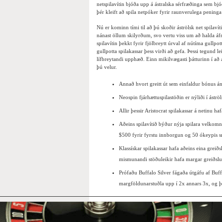
netspilavítin bjóða upp á ástralska sérfræðinga sem bj
þér kleift að spila netpóker fyrir raunverulega penin
Nú er kominn tími til að þú skoðir áströlsk net spilavít
nánast öllum skilyrðum, svo vertu viss um að halda áf
spilavítin þekkt fyrir fjölbreytt úrval af nútíma gullpo
gullpotta spilakassar þess virði að gefa. Þessi tegund l
lífbreytandi upphæð. Einn mikilvægasti þátturinn í að 
þú velur.
Annað hvort greitt út sem einfaldur bónus á
Neospin fjárhættuspilastöðin er nýliði í ástr
Allir þessir Aristocrat spilakassar á netinu 
Aðeins spilavítið býður nýja spilara velkom
$500 fyrir fyrstu innborgun og 50 ókeypis 
Klassískar spilakassar hafa aðeins eina greið
mismunandi stöðuleikir hafa margar greiðslu
Prófaðu Buffalo Silver fágaða útgáfu af Buf
margföldunarstuðla upp í 2x annars 3x, og þ