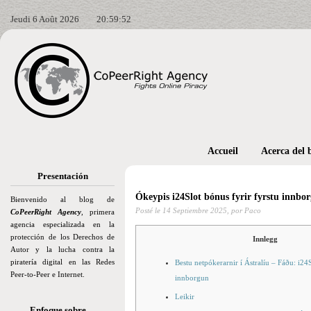
Jeudi 6 Août 2026
20:59:53
Accueil
Acerca del 
Presentación
Ókeypis i24Slot bónus fyrir fyrstu innborg
Bienvenido al blog de
Posté le
14 Septiembre 2025,
por Paco
CoPeerRight Agency
, primera
agencia especializada en la
protección de los Derechos de
Innlegg
Autor y la lucha contra la
piratería digital en las Redes
Bestu netpókerarnir í Ástralíu – Fáðu: i24S
Peer-to-Peer e Internet.
innborgun
Leikir
Enfoque sobre…