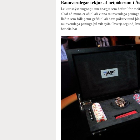
Raunverulegar tekjur af netpókerum í Ás
Leikur snýst eingöngu um ánægju sem hefur í för með 
alltaf að muna er að til að vinna raunverulega pening
Ráðin sem fólk getur gefið til að bæta pókervitund þí
raunverulega peninga þú vilt eyða í hverja tegund, h
bar eða bar.