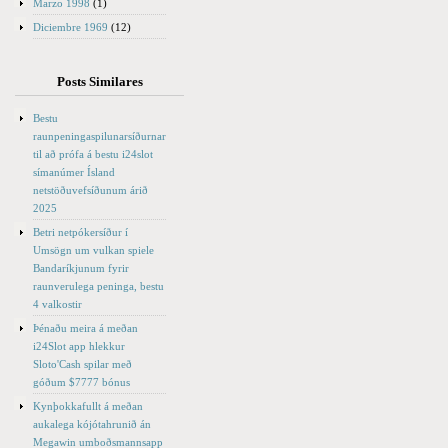
Marzo 1998
(1)
Diciembre 1969
(12)
Posts Similares
Bestu
raunpeningaspilunarsíðurnar
til að prófa á bestu i24slot
símanúmer Ísland
netstöðuvefsíðunum árið
2025
Betri netpókersíður í
Umsögn um vulkan spiele
Bandaríkjunum fyrir
raunverulega peninga, bestu
4 valkostir
Þénaðu meira á meðan
i24Slot app hlekkur
Sloto'Cash spilar með
góðum $7777 bónus
Kynþokkafullt á meðan
aukalega kójótahrunið án
Megawin umboðsmannsapp