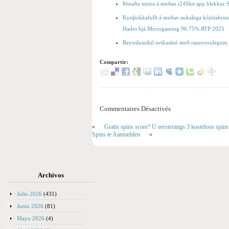
Þénaðu meira á meðan i24Slot app hlekkur 
Kynþokkafullt á meðan aukalega kójótahru
Hades hjá Microgaming 96 75% RTP 2025
Reynslumikil netkasínó með raunverulegum i
Compartir:
Commentaires Désactivés
«
Gratis spins score? U eersterangs 3 kosteloos spin
Spins te Aanmelden
»
Archivos
Julio 2026
(431)
Junio 2026
(81)
Mayo 2026
(4)