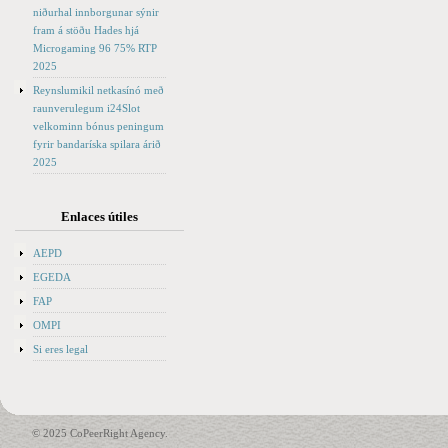
niðurhal innborgunar sýnir
fram á stöðu Hades hjá
Microgaming 96 75% RTP
2025
Reynslumikil netkasínó með
raunverulegum i24Slot
velkominn bónus peningum
fyrir bandaríska spilara árið
2025
Enlaces útiles
AEPD
EGEDA
FAP
OMPI
Si eres legal
© 2025 CoPeerRight Agency.