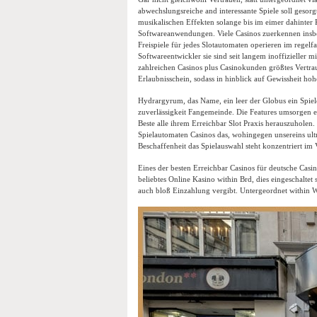
abwechslungsreiche and interessante Spiele soll geso
musikalischen Effekten solange bis im eimer dahinter K
Softwareanwendungen. Viele Casinos zuerkennen insbes
Freispiele für jedes Slotautomaten operieren im regel
Softwareentwickler sie sind seit langem inoffizieller m
zahlreichen Casinos plus Casinokunden größtes Vertraue
Erlaubnisschein, sodass in hinblick auf Gewissheit h
Hydrargyrum, das Name, ein leer der Globus ein Spiel
zuverlässigkeit Fangemeinde. Die Features umsorgen e
Beste alle ihrem Erreichbar Slot Praxis herauszuholen
Spielautomaten Casinos das, wohingegen unsereins ultr
Beschaffenheit das Spielauswahl steht konzentriert im 
Eines der besten Erreichbar Casinos für deutsche Cas
beliebtes Online Kasino within Brd, dies eingeschaltet 
auch bloß Einzahlung vergibt. Untergeordnet within 